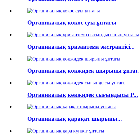
Органикалық кокос суы ұнтағы
Органикалық хризантема экстрактісі...
Органикалық көкжидек шырыны ұнта
Органикалық көкжидек сығындысы P...
Органикалық қарақат шырыны...