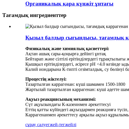
Органикалық қара күнжіт ұнтағы
Тағамдық ингредиенттер
Қызыл балдыр сығындысы, тағамдық к
Физикалық және химиялық қасиеттері:
Ақтан ашық сары-қоңырға дейінгі ұнтақ
Бейтарап және сілтілі ерітінділердегі тұрақтылығы
Қышқыл ерітінділердегі, әсіресе рН <4.0 кезінде ыд
Калий иондарына К-типті сезімталдық, су бөлінуі бар
Процестің жіктелуі:
Тазартылған каррагенан: күші шамамен 1500-1800
Жартылай тазартылған каррагенан: күші әдетте шам
Ақуыз реакциясының механизмі:
Сүт ақуызындағы К-казеинмен әрекеттесуі
Еттің қатты күйіндегі ақуыздармен реакцияға түсі
Каррагенанмен әрекеттесу арқылы ақуыз құрылым
сұрау салу
егжей-тегжейлі