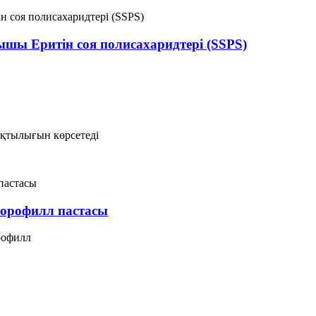
ы Еритін соя полисахаридтері (SSPS)
рақтылығын көрсетеді
лорофилл пастасы
рофилл