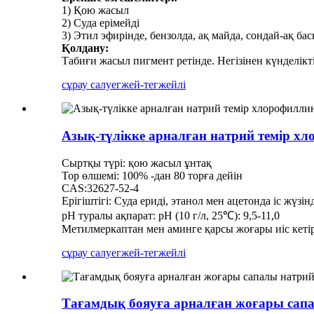
1) Қою жасыл
2) Суда ерімейді
3) Этил эфирінде, бензолда, ақ майда, сондай-ақ ба
Қолдану:
Табиғи жасыл пигмент ретінде. Негізінен күнделік
сұрау салу
егжей-тегжейлі
Азық-түлікке арналған натрий темір х
Сыртқы түрі: қою жасыл ұнтақ
Тор өлшемі: 100% -дан 80 торға дейін
CAS:32627-52-4
Ерігіштігі: Суда ериді, этанол мен ацетонда іс жүзін
рН туралы ақпарат: рН (10 г/л, 25℃): 9,5-11,0
Метилмеркаптан мен аминге қарсы жоғары иіс кетіре
сұрау салу
егжей-тегжейлі
Тағамдық бояуға арналған жоғары сап