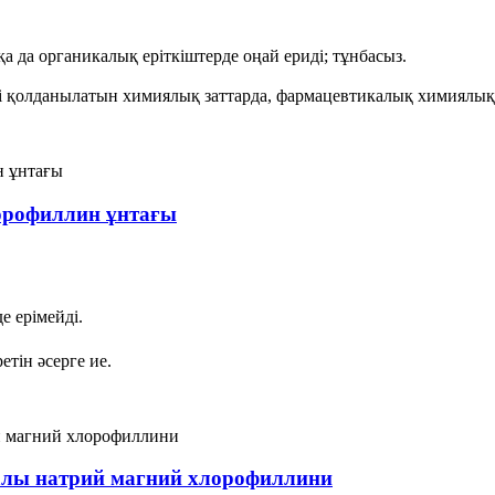
сқа да органикалық еріткіштерде оңай ериді; тұнбасыз.
ті қолданылатын химиялық заттарда, фармацевтикалық химиялық 
лорофиллин ұнтағы
де ерімейді.
тін әсерге ие.
алы натрий магний хлорофиллини