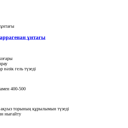
аррагенан ұнтағы
 жоғары
ырау
 нәзік гель түзеді
амен 400-500
п, ақуыз торының құрылымын түзеді
ын нығайту