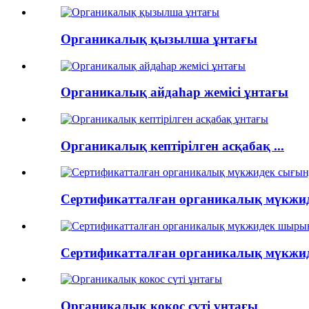
Органикалық қызылша ұнтағы
Органикалық айдаһар жемісі ұнтағы
Органикалық кептірілген асқабақ ...
Сертификатталған органикалық мүкжиде
Сертификатталған органикалық мүкжиде
Органикалық кокос сүті ұнтағы