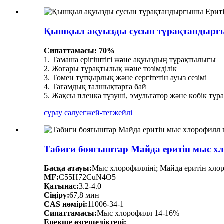
Қышқыл ақуызды сусын тұрақтандырғыш
Сипаттамасы: 70%
1. Тамаша ерігіштігі және ақуыздың тұрақтылығы
2. Жоғары тұрақтылық және төзімділік
3. Төмен тұтқырлық және сергітетін ауыз сезімі
4. Тағамдық талшықтарға бай
5. Жақсы пленка түзуші, эмульгатор және көбік тұ
сұрау салу
егжей-тегжейлі
Табиғи бояғыштар Майда еритін мыс х
Басқа атауы:
Мыс хлорофилліні; Майда еритін хло
MF:
C55H72CuN4O5
Қатынас:
3.2-4.0
Сіңіру:
67,8 мин
CAS нөмірі:
11006-34-1
Сипаттамасы:
Мыс хлорофилл 14-16%
Ерекше өзгешеліктері: