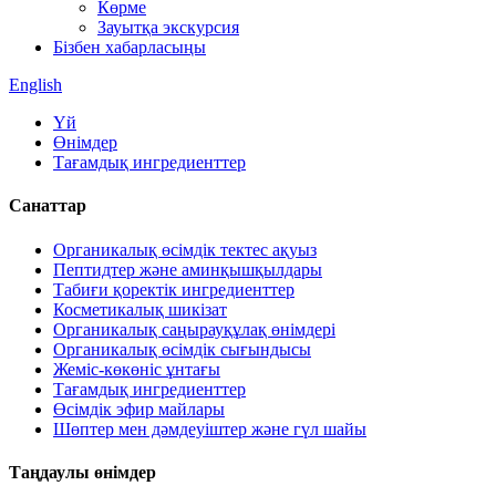
Көрме
Зауытқа экскурсия
Бізбен хабарласыңы
English
Үй
Өнімдер
Тағамдық ингредиенттер
Санаттар
Органикалық өсімдік тектес ақуыз
Пептидтер және аминқышқылдары
Табиғи қоректік ингредиенттер
Косметикалық шикізат
Органикалық саңырауқұлақ өнімдері
Органикалық өсімдік сығындысы
Жеміс-көкөніс ұнтағы
Тағамдық ингредиенттер
Өсімдік эфир майлары
Шөптер мен дәмдеуіштер және гүл шайы
Таңдаулы өнімдер