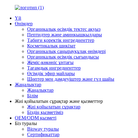
Үй
Өнімдер
Органикалық өсімдік тектес ақуыз
Пептидтер және аминқышқылдары
Табиғи қоректік ингредиенттер
Косметикалық шикізат
Органикалық саңырауқұлақ өнімдері
Органикалық өсімдік сығындысы
Жеміс-көкөніс ұнтағы
Тағамдық ингредиенттер
Өсімдік эфир майлары
Шөптер мен дәмдеуіштер және гүл шайы
Жаңалықтар
Жаңалықтар
Білім
Жиі қойылатын сұрақтар және қызметтер
Жиі қойылатын сұрақтар
Біздің қызметіміз
OEM/ODM қызметі
Біз туралы
Bioway туралы
Сертификаттар