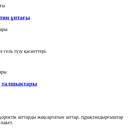
ктин ұнтағы
тары
 гель түзу қасиеттері.
қ талшықтары
 қоректік заттарды жақсартатын заттар, тұрақтандырғыштар
 пакет.