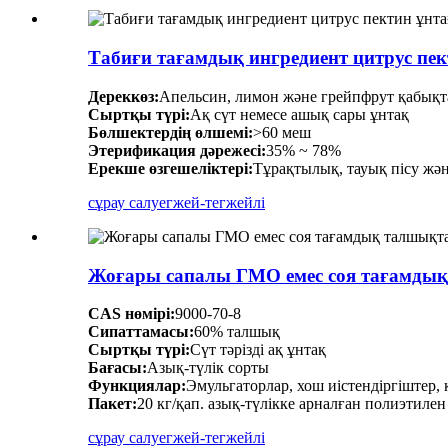
Табиғи тағамдық ингредиент цитрус пе
Дереккөз:
Апельсин, лимон және грейпфрут қабық
Сыртқы түрі:
Ақ сүт немесе ашық сары ұнтақ
Бөлшектердің өлшемі:
>60 меш
Этерификация дәрежесі:
35% ~ 78%
Ерекше өзгешеліктері:
Тұрақтылық, тауық пісу және
сұрау салу
егжей-тегжейлі
Жоғары сапалы ГМО емес соя тағамды
CAS нөмірі:
9000-70-8
Сипаттамасы:
60% талшық
Сыртқы түрі:
Сүт тәрізді ақ ұнтақ
Бағасы:
Азық-түлік сорты
Функциялар:
Эмульгаторлар, хош иістендіргіштер,
Пакет:
20 кг/қап. азық-түлікке арналған полиэтилен
сұрау салу
егжей-тегжейлі