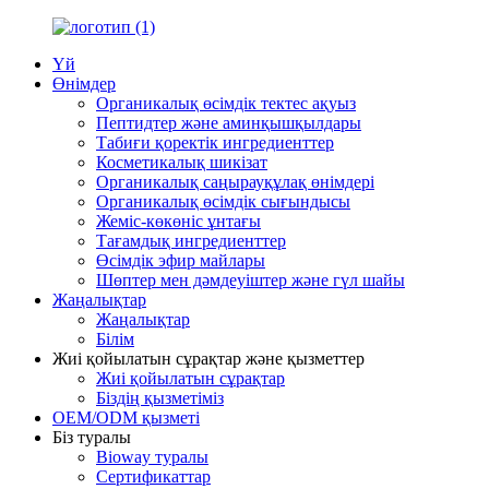
Үй
Өнімдер
Органикалық өсімдік тектес ақуыз
Пептидтер және аминқышқылдары
Табиғи қоректік ингредиенттер
Косметикалық шикізат
Органикалық саңырауқұлақ өнімдері
Органикалық өсімдік сығындысы
Жеміс-көкөніс ұнтағы
Тағамдық ингредиенттер
Өсімдік эфир майлары
Шөптер мен дәмдеуіштер және гүл шайы
Жаңалықтар
Жаңалықтар
Білім
Жиі қойылатын сұрақтар және қызметтер
Жиі қойылатын сұрақтар
Біздің қызметіміз
OEM/ODM қызметі
Біз туралы
Bioway туралы
Сертификаттар