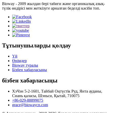
Bioway - 2009 жылдан бері табиғи және органикалық азық-
түлік өндірісі мен жеткізуге арналған беделді кәсіби топ.
Тұтынушыларды қолдау
Үй
Өнімдер
Bioway туралы
Бізбен хабарласыңы
бізбен хабарласыңы
ХэЧэн 5-2-1601, Тайбай Оңтүстік Руд, Янта ауданы,
Сиань қаласы, Шэньси, Қытай, 710075
+86-029-88899075
grace@biowaycn.com