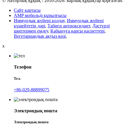
© Авторлық құқық - 2010-2026: Барлық құқықтар қорғалған.
Сайт картасы
AMP мобильді құрылғысы
Иммундық жүйені қолдау
,
Иммундық жүйені
күшейтетін дәрі
,
Табиғи антиоксидант
,
Дәстүрлі
шөптермен емдеу
,
Қабынуға қарсы қасиеттері
,
Вегетариандық ақуыз көзі
,
x
Телефон
Тел.
+86-029-88899075
Электрондық пошта
Электрондық пошта