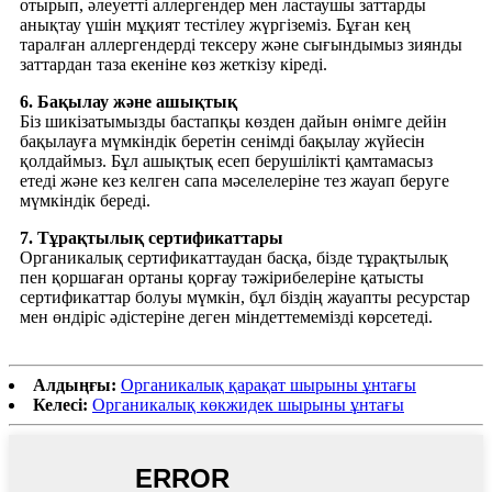
отырып, әлеуетті аллергендер мен ластаушы заттарды
анықтау үшін мұқият тестілеу жүргіземіз. Бұған кең
таралған аллергендерді тексеру және сығындымыз зиянды
заттардан таза екеніне көз жеткізу кіреді.
6. Бақылау және ашықтық
Біз шикізатымызды бастапқы көзден дайын өнімге дейін
бақылауға мүмкіндік беретін сенімді бақылау жүйесін
қолдаймыз. Бұл ашықтық есеп берушілікті қамтамасыз
етеді және кез келген сапа мәселелеріне тез жауап беруге
мүмкіндік береді.
7. Тұрақтылық сертификаттары
Органикалық сертификаттаудан басқа, бізде тұрақтылық
пен қоршаған ортаны қорғау тәжірибелеріне қатысты
сертификаттар болуы мүмкін, бұл біздің жауапты ресурстар
мен өндіріс әдістеріне деген міндеттемемізді көрсетеді.
Алдыңғы:
Органикалық қарақат шырыны ұнтағы
Келесі:
Органикалық көкжидек шырыны ұнтағы