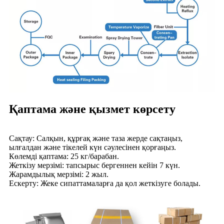
Қаптама және қызмет көрсету
Сақтау: Салқын, құрғақ және таза жерде сақтаңыз,
ылғалдан және тікелей күн сәулесінен қорғаңыз.
Көлемді қаптама: 25 кг/барабан.
Жеткізу мерзімі: тапсырыс бергеннен кейін 7 күн.
Жарамдылық мерзімі: 2 жыл.
Ескерту: Жеке сипаттамаларға да қол жеткізуге болады.