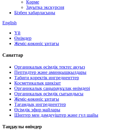
Көрме
Зауытқа экскурсия
Бізбен хабарласыңы
English
Үй
Өнімдер
Жеміс-көкөніс ұнтағы
Санаттар
Органикалық өсімдік тектес ақуыз
Пептидтер және аминқышқылдары
Табиғи қоректік ингредиенттер
Косметикалық шикізат
Органикалық саңырауқұлақ өнімдері
Органикалық өсімдік сығындысы
Жеміс-көкөніс ұнтағы
Тағамдық ингредиенттер
Өсімдік эфир майлары
Шөптер мен дәмдеуіштер және гүл шайы
Таңдаулы өнімдер