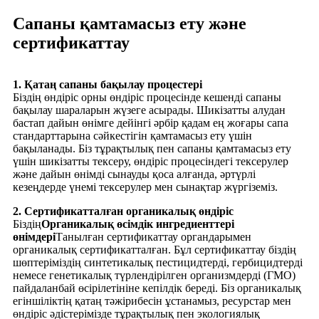
Сапаны қамтамасыз ету және
сертификаттау
1. Қатаң сапаны бақылау процестері
Біздің өндіріс орны өндіріс процесінде кешенді сапаны
бақылау шараларын жүзеге асырады. Шикізатты алудан
бастап дайын өнімге дейінгі әрбір қадам ең жоғары сапа
стандарттарына сәйкестігін қамтамасыз ету үшін
бақыланады. Біз тұрақтылық пен сапаны қамтамасыз ету
үшін шикізатты тексеру, өндіріс процесіндегі тексерулер
және дайын өнімді сынауды қоса алғанда, әртүрлі
кезеңдерде үнемі тексерулер мен сынақтар жүргіземіз.
2. Сертификатталған органикалық өндіріс
Біздің
Органикалық өсімдік ингредиенттері
өнімдері
Танылған сертификаттау органдарымен
органикалық сертификатталған. Бұл сертификаттау біздің
шөптеріміздің синтетикалық пестицидтерді, гербицидтерді
немесе генетикалық түрлендірілген организмдерді (ГМО)
пайдаланбай өсірілетініне кепілдік береді. Біз органикалық
егіншіліктің қатаң тәжірибесін ұстанамыз, ресурстар мен
өндіріс әдістерімізде тұрақтылық пен экологиялық