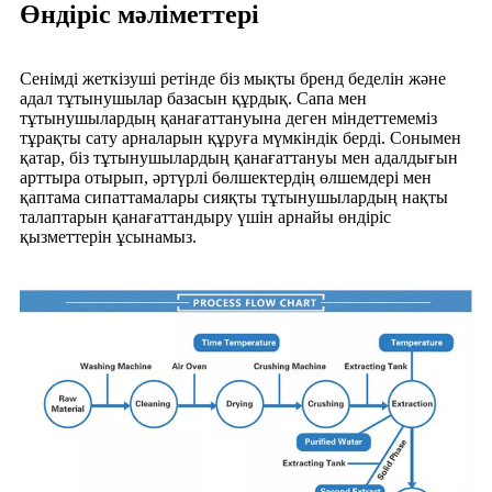
Өндіріс мәліметтері
Сенiмдi жеткiзушi ретiнде бiз мықты бренд беделiн және
адал тұтынушылар базасын құрдық. Сапа мен
тұтынушылардың қанағаттануына деген мiндеттемемiз
тұрақты сату арналарын құруға мүмкiндiк бердi. Сонымен
қатар, бiз тұтынушылардың қанағаттануы мен адалдығын
арттыра отырып, әртүрлi бөлшектердiң өлшемдерi мен
қаптама сипаттамалары сияқты тұтынушылардың нақты
талаптарын қанағаттандыру үшiн арнайы өндiрiс
қызметтерiн ұсынамыз.