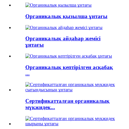
Органикалық қызылша ұнтағы
Органикалық айдаһар жемісі
ұнтағы
Органикалық кептірілген асқабақ
...
Сертификатталған органикалық
мүкжидек...