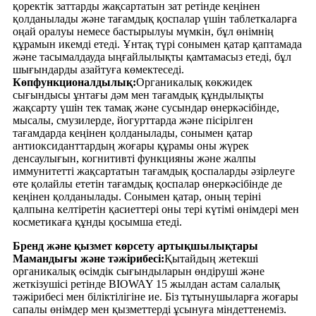
қоректік заттарды жақсартатын зат ретінде кеңінен
қолданылады және тағамдық қоспалар үшін таблеткаларға
оңай оралуы немесе бастырылуы мүмкін, бұл өнімнің
құрамын икемді етеді. Ұнтақ түрі сонымен қатар қаптамада
және тасымалдауда ыңғайлылықты қамтамасыз етеді, бұл
шығындарды азайтуға көмектеседі.
Көпфункционалдылық:
Органикалық көкжидек
сығындысы ұнтағы дәм мен тағамдық құндылықты
жақсарту үшін тек тамақ және сусындар өнеркәсібінде,
мысалы, смузилерде, йогурттарда және пісірілген
тағамдарда кеңінен қолданылады, сонымен қатар
антиоксиданттардың жоғары құрамы оны жүрек
денсаулығын, когнитивті функцияны және жалпы
иммунитетті жақсартатын тағамдық қоспаларды әзірлеуге
өте қолайлы ететін тағамдық қоспалар өнеркәсібінде де
кеңінен қолданылады. Сонымен қатар, оның теріні
қалпына келтіретін қасиеттері оны тері күтімі өнімдері мен
косметикаға құнды қосымша етеді.
Бренд және қызмет көрсету артықшылықтары
Мамандығы және тәжірибесі:
Қытайдың жетекші
органикалық өсімдік сығындыларын өндіруші және
жеткізушісі ретінде BIOWAY 15 жылдан астам салалық
тәжірибесі мен біліктілігіне ие. Біз тұтынушыларға жоғары
сапалы өнімдер мен қызметтерді ұсынуға міндеттенеміз.