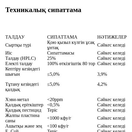
Техникалық сипаттама
ТАЛДАУ
СИПАТТАМА
НӘТИЖЕЛЕР
Қою қызыл күлгін ұсақ
Сыртқы түрі
Сәйкес келеді
ұнтақ
Иіс
Сипаттамасы
Сәйкес келеді
Талдау (HPLC)
25%
Сәйкес келеді
Електі талдау
100% өткізгіштік 80 тор
Сәйкес келеді
Кептіру кезіндегі
шығын
≤5,0%
3,9%
Тұтану кезіндегі
≤5,0%
4,2%
қалдық
Хэви-метал
<20ppm
Сәйкес келеді
Қалдық еріткіштер
<0,5%
Сәйкес келеді
Қалдық пестицид
Теріс
Сәйкес келеді
Жалпы пластина
<1000 кфу/г
Сәйкес келеді
саны
Ашытқы және зең
<100 кфу/г
Сәйкес келеді
E. Coli
Теріс
Сәйкес келеді