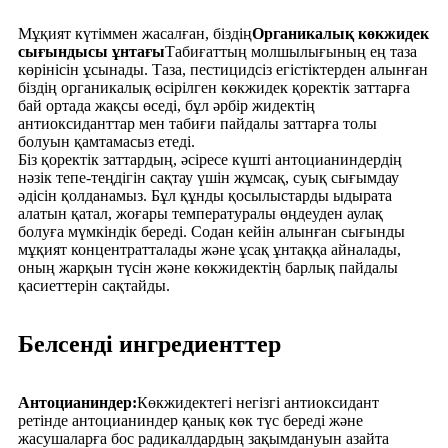
Мұқият күтіммен жасалған, біздің
Органикалық көкжидек
сығындысы ұнтағы
Табиғаттың молшылығының ең таза
көрінісін ұсынады. Таза, пестицидсіз егістіктерден алынған
біздің органикалық өсірілген көкжидек қоректік заттарға
бай ортада жақсы өседі, бұл әрбір жидектің
антиоксиданттар мен табиғи пайдалы заттарға толы
болуын қамтамасыз етеді.
Біз қоректік заттардың, әсіресе күшті антоцианиндердің
нәзік тепе-теңдігін сақтау үшін жұмсақ, суық сығымдау
әдісін қолданамыз. Бұл құнды қосылыстарды ыдырата
алатын қатал, жоғары температуралы өңдеуден аулақ
болуға мүмкіндік береді. Содан кейін алынған сығынды
мұқият концентратталады және ұсақ ұнтаққа айналады,
оның жарқын түсін және көкжидектің барлық пайдалы
қасиеттерін сақтайды.
Белсенді ингредиенттер
Антоцианиндер:
Көкжидектегі негізгі антиоксидант
ретінде антоцианиндер қанық көк түс береді және
жасушаларға бос радикалдардың зақымдануын азайта