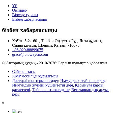
Үй
Өнімдер
Bioway туралы
Бізбен хабарласыңы
бізбен хабарласыңы
ХэЧэн 5-2-1601, Тайбай Оңтүстік Руд, Янта ауданы,
Сиань қаласы, Шэньси, Қытай, 710075
+86-029-88899075
grace@biowaycn.com
© Авторлық құқық - 2010-2026: Барлық құқықтар қорғалған.
Сайт картасы
AMP мобильді құрылғысы
Дәстүрлі шөптермен емдеу
,
Иммундық жүйені қолдау
,
Иммундық жүйені күшейтетін дәрі
,
Қабынуға қарсы
қасиеттері
,
Табиғи антиоксидант
,
Вегетариандық ақуыз
көзі
,
x