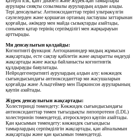
қатерлі ісік, қант диабеті және жүрек-қан тамырлары
аурулары сияқты созылмалы аурулардың алдын алады.
Тері денсаулығы: Антиоксиданттар теріні ультракүлгін
сәулелерден және қоршаған ортаның ластаушы заттарынан
қорғайды, әжімдер мен майда сызықтарды азайтады,
сонымен қатар терінің серпімділігі мен жарқырауын
арттырады.
Ми денсаулығын қолдайды:
Когнитивті функция: Антоцианиндер мидың жұмысын
жақсартады, есте сақтау қабілетін және ақпаратты өңдеуді
жақсартады және жасқа байланысты когнитивтік
құлдырауды баяулатады.
Нейродегенеративті аурулардың алдын алу: көкжидек
сығындысындағы антиоксиданттар ми жасушаларын
қорғайды және Альцгеймер мен Паркинсон ауруларының
қаупін азайтады.
Жүрек денсаулығын жақсартады:
Холестеринді төмендету: Көкжидек сығындысындағы
антиоксиданттар төмен тығыздықты липопротеин (LDL)
холестеринін төмендетеді, атеросклероз қаупін азайтады.
Қан қысымын төмендету: көкжидек сығындысы
тамырлардың серпімділігін жақсартады, қан айналымын
жақсартады және қан қысымын төмендетеді.