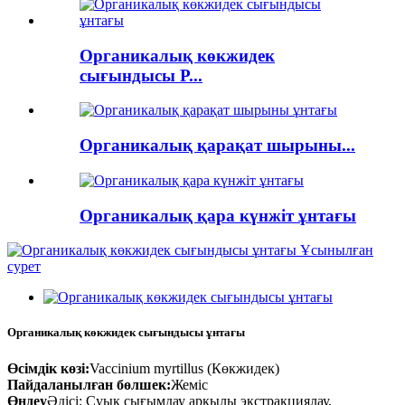
Органикалық көкжидек
сығындысы P...
Органикалық қарақат шырыны...
Органикалық қара күнжіт ұнтағы
Органикалық көкжидек сығындысы ұнтағы
Өсімдік көзі:
Vaccinium myrtillus (Көкжидек)
Пайдаланылған бөлшек:
Жеміс
Өңдеу
Әдісі: Суық сығымдау арқылы экстракциялау,