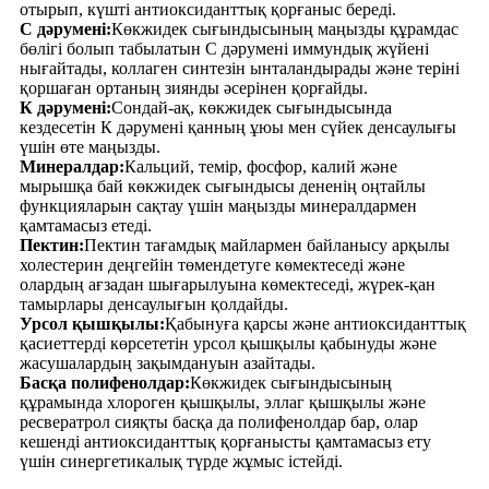
отырып, күшті антиоксиданттық қорғаныс береді.
С дәрумені:
Көкжидек сығындысының маңызды құрамдас
бөлігі болып табылатын С дәрумені иммундық жүйені
нығайтады, коллаген синтезін ынталандырады және теріні
қоршаған ортаның зиянды әсерінен қорғайды.
К дәрумені:
Сондай-ақ, көкжидек сығындысында
кездесетін К дәрумені қанның ұюы мен сүйек денсаулығы
үшін өте маңызды.
Минералдар:
Кальций, темір, фосфор, калий және
мырышқа бай көкжидек сығындысы дененің оңтайлы
функцияларын сақтау үшін маңызды минералдармен
қамтамасыз етеді.
Пектин:
Пектин тағамдық майлармен байланысу арқылы
холестерин деңгейін төмендетуге көмектеседі және
олардың ағзадан шығарылуына көмектеседі, жүрек-қан
тамырлары денсаулығын қолдайды.
Урсол қышқылы:
Қабынуға қарсы және антиоксиданттық
қасиеттерді көрсететін урсол қышқылы қабынуды және
жасушалардың зақымдануын азайтады.
Басқа полифенолдар:
Көкжидек сығындысының
құрамында хлороген қышқылы, эллаг қышқылы және
ресвератрол сияқты басқа да полифенолдар бар, олар
кешенді антиоксиданттық қорғанысты қамтамасыз ету
үшін синергетикалық түрде жұмыс істейді.