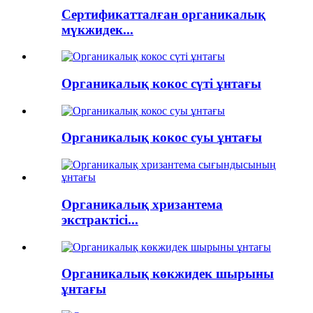
Сертификатталған органикалық
мүкжидек...
Органикалық кокос сүті ұнтағы
Органикалық кокос суы ұнтағы
Органикалық хризантема
экстрактісі...
Органикалық көкжидек шырыны
ұнтағы