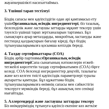
жауапкершілікті насихаттаймыз.
3. Үшінші тарап тестілеуі
Біздің сапасы мен қауіпсіздігін одан әрі қамтамасыз ету
үшін
Органикалық өсімдік ингредиенттері
, біз тазалық,
белсенділік және ластаушы заттарды мұқият тексеру үшін
тәуелсіз үшінші тарап зертханаларын тартамыз. Бұл
сынақтарға ауыр металдарды, микробтық ластануды және
пестицид қалдықтарын бағалау кіреді, бұл біздің
тұтынушыларымызға қосымша кепілдік береді.
4. Талдау сертификаттары (COA)
Біздің әрбір партиямыз
Органикалық өсімдік
ингредиенттері
Сапа сынағының нәтижелерін егжей-
тегжейлі көрсететін талдау сертификатымен (COA) бірге
келеді. COA белсенді ингредиенттер деңгейі, тазалығы
және кез келген тиісті қауіпсіздік параметрлері туралы
ақпаратты қамтиды. Бұл құжаттама біздің
тұтынушыларымызға өнімнің сапасы мен сәйкестігін
тексеруге мүмкіндік береді, бұл ашықтық пен сенімді
нығайтады.
5. Аллергендерді және ластаушы заттарды тексеру
Біз өнімдеріміздің тұтынуға қауіпсіз екеніне көз жеткізе