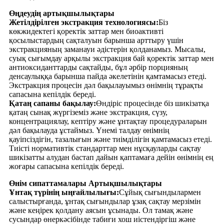
Өңдеудің артықшылықтары
Жетілдірілген экстракция технологиясы:
Біз
көкжидектегі қоректік заттар мен биоактивті
қосылыстардың сақталуын барынша арттыру үшін
экстракцияның заманауи әдістерін қолданамыз. Мысалы,
суық сығымдау арқылы экстракция бай қоректік заттар мен
антиоксиданттарды сақтайды, бұл әрбір порцияның
денсаулыққа барынша пайда әкелетінін қамтамасыз етеді.
Экстракция процесін дәл бақылауымыз өнімнің тұрақты
сапасына кепілдік береді.
Қатаң сапаны бақылау:
Өндіріс процесінде біз шикізатқа
қатаң сынақ жүргіземіз және экстракция, сүзу,
концентрациялау, кептіру және ұнтақтау процедураларын
дәл бақылауда ұстаймыз. Үнемі талдау өнімнің
қауіпсіздігін, тазалығын және тиімділігін қамтамасыз етеді.
Тиісті нормативтік стандарттар мен нұсқауларды сақтау
шикізатты алудан бастап дайын қаптамаға дейін өнімнің ең
жоғары сапасына кепілдік береді.
Өнім сипаттамалары Артықшылықтары
Ұнтақ түрінің ыңғайлылығы:
Сұйық сығындылармен
салыстырғанда, ұнтақ сығындылар ұзақ сақтау мерзімін
және кеңірек қолдану аясын ұсынады. Ол тамақ және
сусындар өнеркәсібінде табиғи хош иістендіргіш және