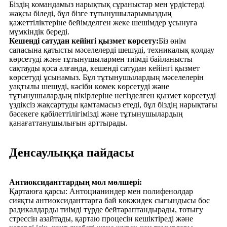
Біздің командамыз нарықтық сұраныстар мен үрдістерді
жақсы біледі, бұл бізге тұтынушыларымыздың
қажеттіліктеріне бейімделген жеке шешімдер ұсынуға
мүмкіндік береді.
Кешенді сатудан кейінгі қызмет көрсету:
Біз өнім
сапасына қатысты мәселелерді шешуді, техникалық қолдау
көрсетуді және тұтынушылармен тиімді байланысты
сақтауды қоса алғанда, кешенді сатудан кейінгі қызмет
көрсетуді ұсынамыз. Бұл тұтынушылардың мәселелерін
уақтылы шешуді, кәсіби көмек көрсетуді және
тұтынушылардың пікірлеріне негізделген қызмет көрсетуді
үздіксіз жақсартуды қамтамасыз етеді, бұл біздің нарықтағы
бәсекеге қабілеттілігімізді және тұтынушылардың
қанағаттанушылығын арттырады.
Денсаулыққа пайдасы
Антиоксиданттардың мол мөлшері:
Қартаюға қарсы: Антоцианиндер мен полифенолдар
сияқты антиоксиданттарға бай көкжидек сығындысы бос
радикалдарды тиімді түрде бейтараптандырады, тотығу
стрессін азайтады, қартаю процесін кешіктіреді және