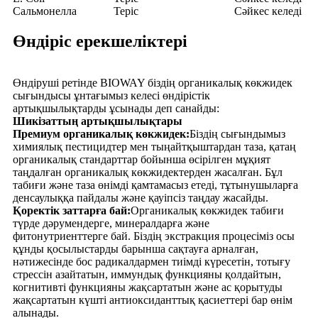
Сальмонелла
Теріс
Сәйкес келеді
Өндіріс ерекшеліктері
Өндіруші ретінде BIOWAY біздің органикалық көкжидек
сығындысы ұнтағымыз келесі өндірістік
артықшылықтарды ұсынады деп санайды:
Шикізаттың артықшылықтары
Премиум органикалық көкжидек:
Біздің сығындымыз
химиялық пестицидтер мен тыңайтқыштардан таза, қатаң
органикалық стандарттар бойынша өсірілген мұқият
таңдалған органикалық көкжидектерден жасалған. Бұл
табиғи және таза өнімді қамтамасыз етеді, тұтынушыларға
денсаулыққа пайдалы және қауіпсіз таңдау жасайды.
Қоректік заттарға бай:
Органикалық көкжидек табиғи
түрде дәрумендерге, минералдарға және
фитонутриенттерге бай. Біздің экстракция процесіміз осы
құнды қосылыстарды барынша сақтауға арналған,
нәтижесінде бос радикалдармен тиімді күресетін, тотығу
стрессін азайтатын, иммундық функцияны қолдайтын,
когнитивті функцияны жақсартатын және ас қорытуды
жақсартатын күшті антиоксиданттық қасиеттері бар өнім
алынады.