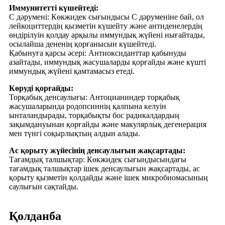
Иммунитетті күшейтеді:
С дәрумені: Көкжидек сығындысы С дәруменіне бай, ол
лейкоциттердің қызметін күшейту және антиденелердің
өндірілуін қолдау арқылы иммундық жүйені нығайтады,
осылайша дененің қорғанысын күшейтеді.
Қабынуға қарсы әсері: Антиоксиданттар қабынуды
азайтады, иммундық жасушаларды қорғайды және күшті
иммундық жүйені қамтамасыз етеді.
Көруді қорғайды:
Торқабық денсаулығы: Антоцианиндер торқабық
жасушаларында родопсиннің қалпына келуін
ынталандырады, торқабықты бос радикалдардың
зақымдануынан қорғайды және макулярлық дегенерация
мен түнгі соқырлықтың алдын алады.
Ас қорыту жүйесінің денсаулығын жақсартады:
Тағамдық талшықтар: Көкжидек сығындысындағы
тағамдық талшықтар ішек денсаулығын жақсартады, ас
қорыту қызметін қолдайды және ішек микробиомасының
саулығын сақтайды.
Қолданба