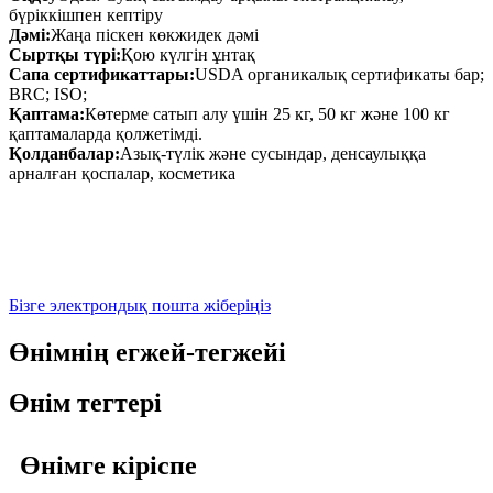
бүріккішпен кептіру
Дәмі:
Жаңа піскен көкжидек дәмі
Сыртқы түрі:
Қою күлгін ұнтақ
Сапа сертификаттары:
USDA органикалық сертификаты бар;
BRC; ISO;
Қаптама:
Көтерме сатып алу үшін 25 кг, 50 кг және 100 кг
қаптамаларда қолжетімді.
Қолданбалар:
Азық-түлік және сусындар, денсаулыққа
арналған қоспалар, косметика
Бізге электрондық пошта жіберіңіз
Өнімнің егжей-тегжейі
Өнім тегтері
Өнімге кіріспе