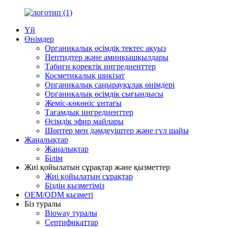
Үй
Өнімдер
Органикалық өсімдік тектес ақуыз
Пептидтер және аминқышқылдары
Табиғи қоректік ингредиенттер
Косметикалық шикізат
Органикалық саңырауқұлақ өнімдері
Органикалық өсімдік сығындысы
Жеміс-көкөніс ұнтағы
Тағамдық ингредиенттер
Өсімдік эфир майлары
Шөптер мен дәмдеуіштер және гүл шайы
Жаңалықтар
Жаңалықтар
Білім
Жиі қойылатын сұрақтар және қызметтер
Жиі қойылатын сұрақтар
Біздің қызметіміз
OEM/ODM қызметі
Біз туралы
Bioway туралы
Сертификаттар