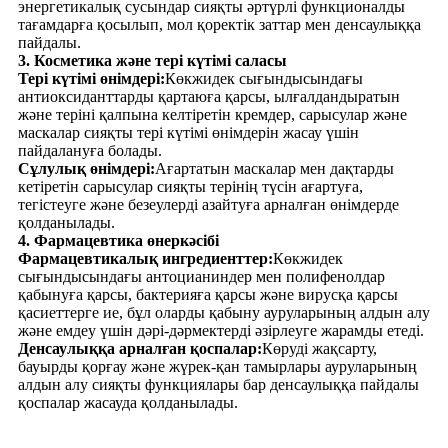
энергетикалық сусындар сияқты әртүрлі функционалды
тағамдарға қосылып, мол қоректік заттар мен денсаулыққа
пайдалы.
3. Косметика және тері күтімі саласы
Тері күтімі өнімдері:
Көкжидек сығындысындағы
антиоксиданттарды қартаюға қарсы, ылғалдандыратын
және теріні қалпына келтіретін кремдер, сарысулар және
маскалар сияқты тері күтімі өнімдерін жасау үшін
пайдалануға болады.
Сұлулық өнімдері:
Ағартатын маскалар мен дақтарды
кетіретін сарысулар сияқты терінің түсін ағартуға,
тегістеуге және безеулерді азайтуға арналған өнімдерде
қолданылады.
4. Фармацевтика өнеркәсібі
Фармацевтикалық ингредиенттер:
Көкжидек
сығындысындағы антоцианиндер мен полифенолдар
қабынуға қарсы, бактерияға қарсы және вирусқа қарсы
қасиеттерге ие, бұл оларды қабыну ауруларының алдын алу
және емдеу үшін дәрі-дәрмектерді әзірлеуге жарамды етеді.
Денсаулыққа арналған қоспалар:
Көруді жақсарту,
бауырды қорғау және жүрек-қан тамырлары ауруларының
алдын алу сияқты функциялары бар денсаулыққа пайдалы
қоспалар жасауда қолданылады.