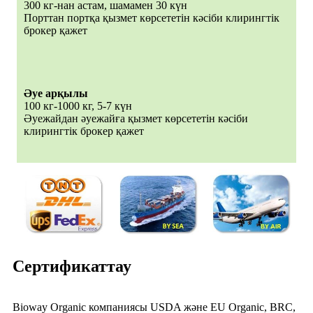
300 кг-нан астам, шамамен 30 күн
Порттан портқа қызмет көрсететін кәсіби клирингтік
брокер қажет
Әуе арқылы
100 кг-1000 кг, 5-7 күн
Әуежайдан әуежайға қызмет көрсететін кәсіби
клирингтік брокер қажет
Сертификаттау
Bioway Organic компаниясы USDA және EU Organic, BRC,