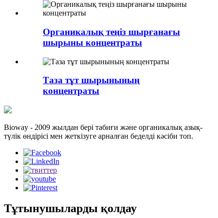
Органикалық теңіз шырғанағы
шырыны концентраты
Таза тұт шырынының
концентраты
Bioway - 2009 жылдан бері табиғи және органикалық азық-
түлік өндірісі мен жеткізуге арналған беделді кәсіби топ.
Тұтынушыларды қолдау