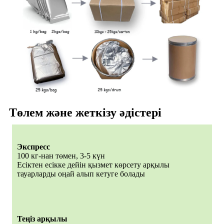
Төлем және жеткізу әдістері
Экспресс
100 кг-нан төмен, 3-5 күн
Есіктен есікке дейін қызмет көрсету арқылы
тауарларды оңай алып кетуге болады
Теңіз арқылы