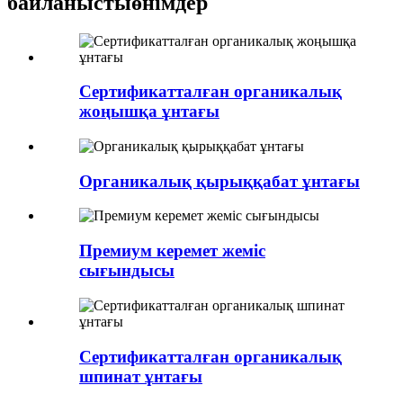
байланысты
өнімдер
Сертификатталған органикалық
жоңышқа ұнтағы
Органикалық қырыққабат ұнтағы
Премиум керемет жеміс
сығындысы
Сертификатталған органикалық
шпинат ұнтағы