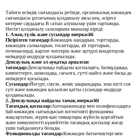
Табиғи өсімдік сығындысы ретінде, органикалық көкжидек
сығындысы ұнтағының қолданылу аясы кең, әсіресе
көтерме саудадағы B сатып алушылар үшін тартымды.
Негізгі қолданылу салаларына мыналар кіреді:
1. Азық-түлік және сусындар өнеркәсібі
Пісірілген тағамдар:
Көкжидек нандарын, торттарды,
көкжидек салмаларын, тосаптарды, ай торттарын,
печеньелерді, картоп чиптерін және әртүрлі кондитерлік
өнімдерді өндіруде қолданылады.
Денсаулық және әл-ауқатқа арналған
тағамдар:
Денсаулыққа пайдалы қоспаларға, балмұздаққа,
кәмпиттерге, шоколадқа, сағызға, сүтті шайға және басқа да
өнімдерге қосылады.
Сусындар:
Йогурт, смузи, жеміс шырындары, хош иісті соя
сүті және көкжидек қосылған қатты сусындар өндіруде
қолданылады.
2. Денсаулыққа пайдалы тамақ өнеркәсібі
Тағамдық қоспалар:
Антоцианиндер мен полифенолдарға
бай көкжидек сығындысын когнитивті функцияны
жақсартатын, жүрек-қан тамырлары жүйесін қорғайтын
және иммунитетті күшейтетін тағамдық қоспалар жасау
үшін пайдалануға болады.
Функционалды тағамдар:
Көкжидек батончиктері мен