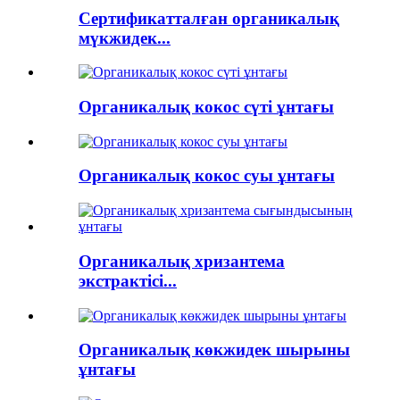
Сертификатталған органикалық
мүкжидек...
Органикалық кокос сүті ұнтағы
Органикалық кокос суы ұнтағы
Органикалық хризантема
экстрактісі...
Органикалық көкжидек шырыны
ұнтағы