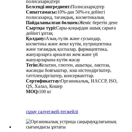
полисахаридтері
Белсенді ингредиент:
Полисахаридтер
Сипаттамасы:
10%-дан 50%-ға дейінгі
полисахарид, тағамдық, косметикалық
Пайдаланылған бөлшек:
Жеміс беретін дене
Сыртқы түрі:
Сары-қоңырдан ашық сарыға
дейінгі ұнтақ
Қолдану:
Азық-түлік және сусындар,
косметика және жеке күтім, нутрицевтика
және тағамдық қоспалар, фармацевтика,
жануарларға арналған жем және үй
жануарларына күтім жасау
Тегін:
Желатин, глютен, ашытқы, лактоза,
жасанды бояғыштар, хош иістендіргіштер,
тәттілендіргіштер, консерванттар.
Сертификаттау:
Органикалық, HACCP, ISO,
QS, Халал, Кошер
MOQ:
100 кг
сұрау салу
егжей-тегжейлі