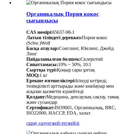
Органикалық Пория кокос
сығындысы
CAS нөмірі:
65637-98-1
Латын тіліндегі дереккөз:
Пория кокос
(Schw.)Wolf
Басқа атаулар:
Сонглинг, Юнлинг, Джейд
Линг
Пайдаланылған бөлшек:
Склеротий
Сипаттамасы:
10% ~ 50%, 10:1
Сыртқы түрі:
Қоңыр сары ұнтақ
MOQ:
1 кг
Ерекше өзгешеліктері:
Ісінуді кетіреді,
төзімділікті арттырады және көкбауыр мен
асқазан қызметін күшейтеді
Қолдану:
Медицина, денсаулық сақтау, тамақ
және сусындар
Сертификат:
ISO9001, Органикалық, BRC,
ISO22000, HACCP, FDA, халал
сұрау салу
егжей-тегжейлі