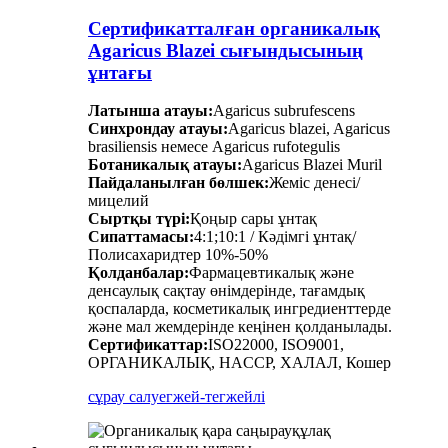
Сертификатталған органикалық
Agaricus Blazei сығындысының
ұнтағы
Латынша атауы:
Agaricus subrufescens
Синхрондау атауы:
Agaricus blazei, Agaricus
brasiliensis немесе Agaricus rufotegulis
Ботаникалық атауы:
Agaricus Blazei Muril
Пайдаланылған бөлшек:
Жеміс денесі/
мицелий
Сыртқы түрі:
Қоңыр сары ұнтақ
Сипаттамасы:
4:1;10:1 / Кәдімгі ұнтақ/
Полисахаридтер 10%-50%
Қолданбалар:
Фармацевтикалық және
денсаулық сақтау өнімдерінде, тағамдық
қоспаларда, косметикалық ингредиенттерде
және мал жемдерінде кеңінен қолданылады.
Сертификаттар:
ISO22000, ISO9001,
ОРГАНИКАЛЫҚ, HACCP, ХАЛАЛ, Кошер
сұрау салу
егжей-тегжейлі