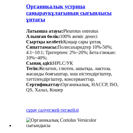
Органикалық устрица
саңырауқұлағының сығындысы
ұнтағы
Латынша атауы:
Pleurotus ostreatus
Алынған бөлік:
100% жеміс денесі
Сыртқы келбеті:
Қоңыр сары ұнтақ
Сипаттамасы:
Полисахаридтер 10%-50%;
4:1~10:1; Тритерпен: 2%~20%; Бета-глюкан:
10%~40%;
Сынақ әдісі:
HPLC/УК
Тегін:
Желатин, глютен, ашытқы, лактоза,
жасанды бояғыштар, хош иістендіргіштер,
тәттілендіргіштер, консерванттар.
Сертификаттау:
Органикалық, HACCP, ISO,
QS, Халал, Кошер
сұрау салу
егжей-тегжейлі