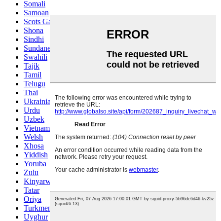
Somali
Samoan
Scots Gaelic
Shona
Sindhi
Sundanese
Swahili
Tajik
Tamil
Telugu
Thai
Ukrainian
Urdu
Uzbek
Vietnamese
Welsh
Xhosa
Yiddish
Yoruba
Zulu
Kinyarwanda
Tatar
Oriya
Turkmen
Uyghur