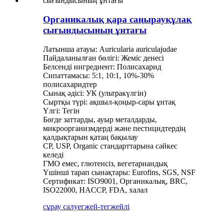
Органикалық қара саңырауқұлақ
сығындысының ұнтағы
Латынша атауы: Auricularia auriculajudae
Пайдаланылған бөлігі: Жеміс денесі
Белсенді ингредиент: Полисахарид
Сипаттамасы: 5:1, 10:1, 10%-30%
полисахаридтер
Сынақ әдісі: УК (ультракүлгін)
Сыртқы түрі: ақшыл-қоңыр-сары ұнтақ
Үлгі: Тегін
Бөгде заттарды, ауыр металдарды,
микроорганизмдерді және пестицидтердің
қалдықтарын қатаң бақылау
CP, USP, Organic стандарттарына сәйкес
келеді
ГМО емес, глютенсіз, вегетариандық
Үшінші тарап сынақтары: Eurofins, SGS, NSF
Сертификат: ISO9001, Органикалық, BRC,
ISO22000, HACCP, FDA, халал
сұрау салу
егжей-тегжейлі