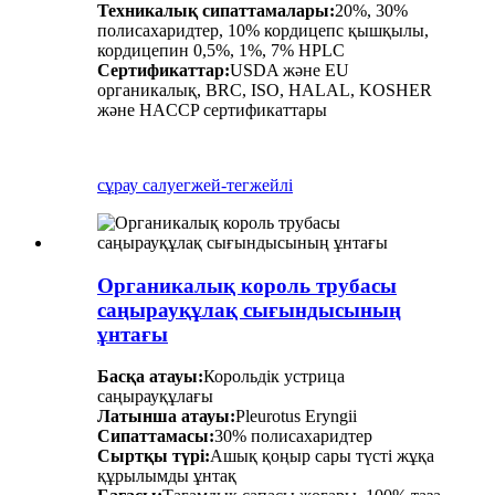
Техникалық сипаттамалары:
20%, 30%
полисахаридтер, 10% кордицепс қышқылы,
кордицепин 0,5%, 1%, 7% HPLC
Сертификаттар:
USDA және EU
органикалық, BRC, ISO, HALAL, KOSHER
және HACCP сертификаттары
сұрау салу
егжей-тегжейлі
Органикалық король трубасы
саңырауқұлақ сығындысының
ұнтағы
Басқа атауы:
Корольдік устрица
саңырауқұлағы
Латынша атауы:
Pleurotus Eryngii
Сипаттамасы:
30% полисахаридтер
Сыртқы түрі:
Ашық қоңыр сары түсті жұқа
құрылымды ұнтақ