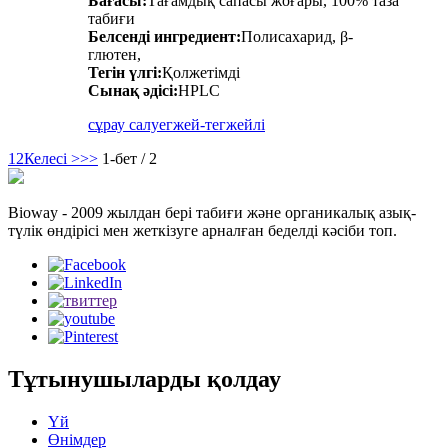
Бағасы:
Тағамдық сапасы жоғары, 100% таза
табиғи
Белсенді ингредиент:
Полисахарид, β-
глютен,
Тегін үлгі:
Қолжетімді
Сынақ әдісі:
HPLC
сұрау салу
егжей-тегжейлі
1
2
Келесі >
>>
1-бет / 2
Bioway - 2009 жылдан бері табиғи және органикалық азық-
түлік өндірісі мен жеткізуге арналған беделді кәсіби топ.
Тұтынушыларды қолдау
Үй
Өнімдер