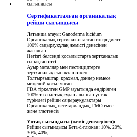
Сертификатталған органикалық
рейши сығындысы
Латынша атауы: Ganoderma lucidum
Органикалық сертификатталған ингредиент
100% саңырауқұлақ жемісті денесінен
жасалған
Негізгі белсенді қосылыстарға зертханалық
сынақтан өтті
Ауыр металдар мен пестицидтерге
зертханалық сынақтан өткен
Толтырғыштар, крахмал, дәндер немесе
мицелий қосылмаған
FDA тіркелген GMP зауытында өндірілген
100% таза ыстық судан алынған ұнтақ
түріндегі рейши саңырауқұлақтары
Органикалық, вегетариандық, ГМО емес
және глютенсіз
Ұнтақ сығындысы (жеміс денелерінен):
Рейши сығындысы Бета-d-глюкан: 10%, 20%,
30%, 40%,