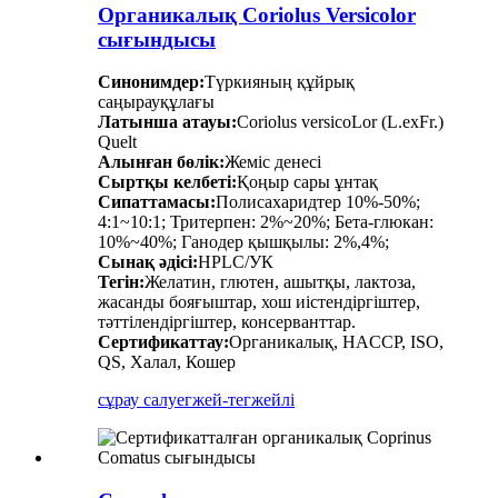
Органикалық Coriolus Versicolor
сығындысы
Синонимдер:
Түркияның құйрық
саңырауқұлағы
Латынша атауы:
Coriolus versicoLor (L.exFr.)
Quelt
Алынған бөлік:
Жеміс денесі
Сыртқы келбеті:
Қоңыр сары ұнтақ
Сипаттамасы:
Полисахаридтер 10%-50%;
4:1~10:1; Тритерпен: 2%~20%; Бета-глюкан:
10%~40%; Ганодер қышқылы: 2%,4%;
Сынақ әдісі:
HPLC/УК
Тегін:
Желатин, глютен, ашытқы, лактоза,
жасанды бояғыштар, хош иістендіргіштер,
тәттілендіргіштер, консерванттар.
Сертификаттау:
Органикалық, HACCP, ISO,
QS, Халал, Кошер
сұрау салу
егжей-тегжейлі