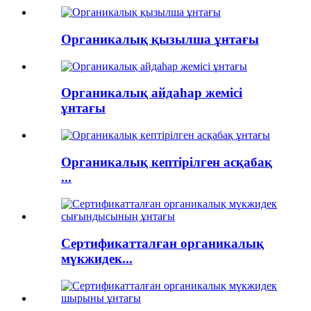
Органикалық қызылша ұнтағы
Органикалық айдаһар жемісі
ұнтағы
Органикалық кептірілген асқабақ
...
Сертификатталған органикалық
мүкжидек...