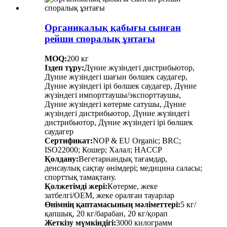
Органикалық қабығы сынған
рейши споралық ұнтағы
MOQ:
200 кг
Іздеп тұру:
Дүние жүзіндегі дистрибьютор,
Дүние жүзіндегі шағын бөлшек саудагер,
Дүние жүзіндегі ірі бөлшек саудагер, Дүние
жүзіндегі импорттаушы/экспорттаушы,
Дүние жүзіндегі көтерме сатушы, Дүние
жүзіндегі дистрибьютор, Дүние жүзіндегі
дистрибьютор, Дүние жүзіндегі ірі бөлшек
саудагер
Сертификат:
NOP & EU Organic; BRC;
ISO22000; Кошер; Халал; HACCP
Қолдану:
Вегетариандық тағамдар,
денсаулық сақтау өнімдері; медицина саласы;
спорттық тамақтану.
Қолжетімді жері:
Көтерме, жеке
затбелгі/OEM, жеке оралған тауарлар
Өнімнің қаптамасының мәліметтері:
5 кг/
қапшық, 20 кг/барабан, 20 кг/қорап
Жеткізу мүмкіндігі:
3000 килограмм