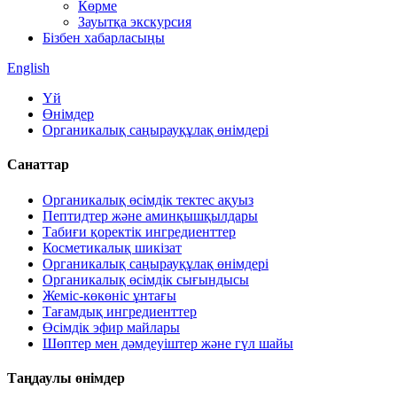
Көрме
Зауытқа экскурсия
Бізбен хабарласыңы
English
Үй
Өнімдер
Органикалық саңырауқұлақ өнімдері
Санаттар
Органикалық өсімдік тектес ақуыз
Пептидтер және аминқышқылдары
Табиғи қоректік ингредиенттер
Косметикалық шикізат
Органикалық саңырауқұлақ өнімдері
Органикалық өсімдік сығындысы
Жеміс-көкөніс ұнтағы
Тағамдық ингредиенттер
Өсімдік эфир майлары
Шөптер мен дәмдеуіштер және гүл шайы
Таңдаулы өнімдер