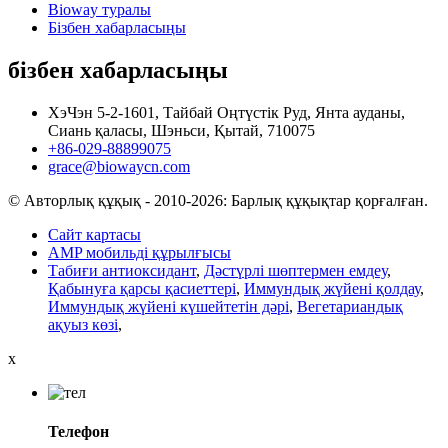
Bioway туралы
Бізбен хабарласыңы
бізбен хабарласыңы
ХэЧэн 5-2-1601, Тайбай Оңтүстік Руд, Янта ауданы,
Сиань қаласы, Шэньси, Қытай, 710075
+86-029-88899075
grace@biowaycn.com
© Авторлық құқық - 2010-2026: Барлық құқықтар қорғалған.
Сайт картасы
AMP мобильді құрылғысы
Табиғи антиоксидант
,
Дәстүрлі шөптермен емдеу
,
Қабынуға қарсы қасиеттері
,
Иммундық жүйені қолдау
,
Иммундық жүйені күшейтетін дәрі
,
Вегетариандық
ақуыз көзі
,
x
Телефон