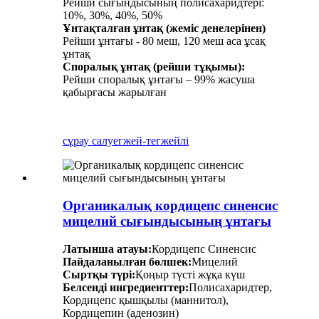
Рейши сығындысының полисахаридтері:
10%, 30%, 40%, 50%
Ұнтақталған ұнтақ (жеміс денелерінен)
Рейши ұнтағы - 80 меш, 120 меш аса ұсақ
ұнтақ
Споралық ұнтақ (рейши тұқымы):
Рейши споралық ұнтағы – 99% жасуша
қабырғасы жарылған
сұрау салу
егжей-тегжейлі
Органикалық кордицепс синенсис
мицелий сығындысының ұнтағы
Латынша атауы:
Кордицепс Синенсис
Пайдаланылған бөлшек:
Мицелий
Сыртқы түрі:
Қоңыр түсті жұқа күш
Белсенді ингредиенттер:
Полисахаридтер,
Кордицепс қышқылы (маннитол),
Кордицепин (аденозин)