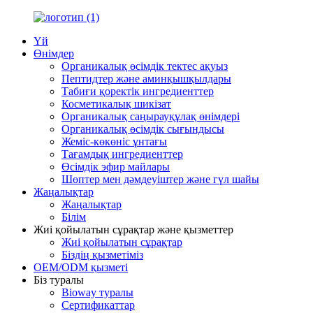
Үй
Өнімдер
Органикалық өсімдік тектес ақуыз
Пептидтер және аминқышқылдары
Табиғи қоректік ингредиенттер
Косметикалық шикізат
Органикалық саңырауқұлақ өнімдері
Органикалық өсімдік сығындысы
Жеміс-көкөніс ұнтағы
Тағамдық ингредиенттер
Өсімдік эфир майлары
Шөптер мен дәмдеуіштер және гүл шайы
Жаңалықтар
Жаңалықтар
Білім
Жиі қойылатын сұрақтар және қызметтер
Жиі қойылатын сұрақтар
Біздің қызметіміз
OEM/ODM қызметі
Біз туралы
Bioway туралы
Сертификаттар