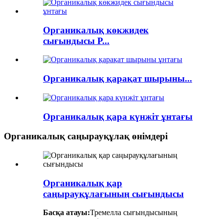
Органикалық көкжидек
сығындысы P...
Органикалық қарақат шырыны...
Органикалық қара күнжіт ұнтағы
Органикалық саңырауқұлақ өнімдері
Органикалық қар
саңырауқұлағының сығындысы
Басқа атауы:
Тремелла сығындысының