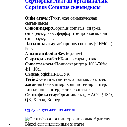
Сертификатталған органикалық
Coprinus Comatus сығындысы
Өнім атауы:
Түкті жал саңырауқұлақ
сығындысы
Синонимдер:
Coprinus comatus, спаржа
саңырауқұлағы, фарфор тонировкасы, сия
саңырауқұлағы
Латынша атауы:
Coprinus comatus (OFMüll.)
Pers
Алынған бөлік:
Жеміс денесі
Сыртқы келбеті:
Қоңыр сары ұнтақ
Сипаттамасы:
Полисахаридтер 10%-50%;
4:1~10:1
Сынақ әдісі:
HPLC/УК
Тегін:
Желатин, глютен, ашытқы, лактоза,
жасанды бояғыштар, хош иістендіргіштер,
тәттілендіргіштер, консерванттар.
Сертификаттау:
Органикалық, HACCP, ISO,
QS, Халал, Кошер
сұрау салу
егжей-тегжейлі