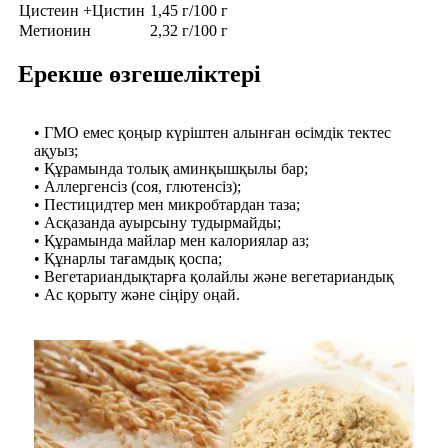
Цистеин +Цистин
1,45 г/100 г
Метионин
2,32 г/100 г
Ерекше өзгешеліктері
• ГМО емес қоңыр күріштен алынған өсімдік тектес
ақуыз;
• Құрамында толық аминқышқылы бар;
• Аллергенсіз (соя, глютенсіз);
• Пестицидтер мен микробтардан таза;
• Асқазанда ауырсыну тудырмайды;
• Құрамында майлар мен калориялар аз;
• Құнарлы тағамдық қоспа;
• Вегетариандықтарға қолайлы және вегетариандық
• Ас қорыту және сіңіру оңай.