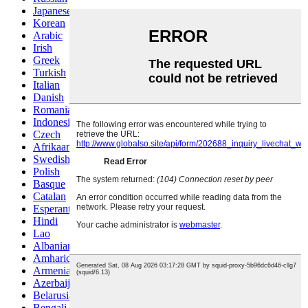
Japanese
Korean
Arabic
Irish
Greek
Turkish
Italian
Danish
Romanian
Indonesian
Czech
Afrikaans
Swedish
Polish
Basque
Catalan
Esperanto
Hindi
Lao
Albanian
Amharic
Armenian
Azerbaijani
Belarusian
Bengali