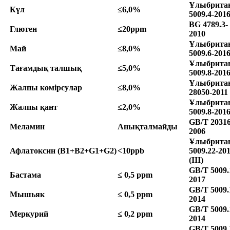
Ұлыбрита
Күл
≤6,0%
5009.4-2016
BG 4789.3-
Глютен
≤20ppm
2010
Ұлыбрита
Май
≤8,0%
5009.6-201
Ұлыбрита
Тағамдық талшық
≤5,0%
5009.8-201
Ұлыбрита
Жалпы көмірсулар
≤8,0%
28050-2011
Ұлыбрита
Жалпы қант
≤2,0%
5009.8-201
GB/T 20316
Меламин
Анықталмайды
2006
Ұлыбрита
Афлатоксин
(B1+B2+G1+G2)
<10ppb
5009.22-20
(III)
GB/T 5009.
Бастама
≤ 0,5 ppm
2017
GB/T 5009.
Мышьяк
≤ 0,5 ppm
2014
GB/T 5009.
Меркурий
≤ 0,2 ppm
2014
GB/T 5009.