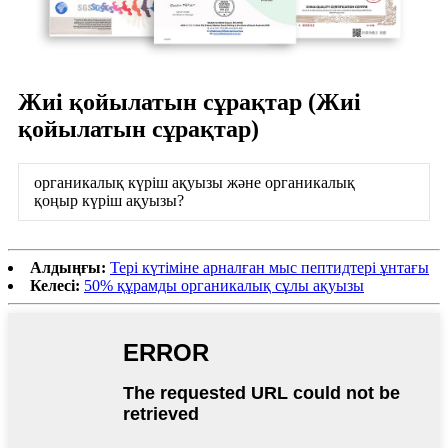
Жиі қойылатын сұрақтар (Жиі
қойылатын сұрақтар)
органикалық күріш ақуызы және органикалық
қоңыр күріш ақуызы?
Алдыңғы:
Тері күтіміне арналған мыс пептидтері ұнтағы
Келесі:
50% құрамды органикалық сұлы ақуызы