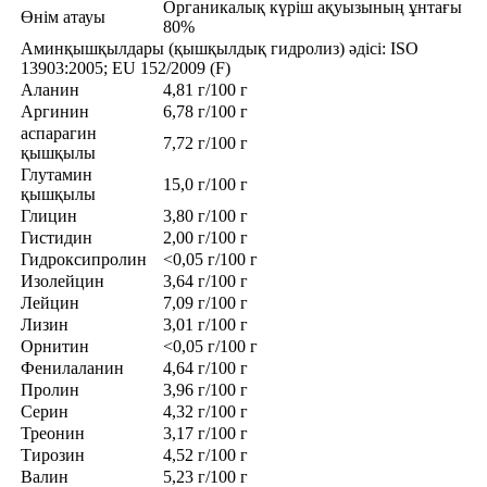
Органикалық күріш ақуызының ұнтағы
Өнім атауы
80%
Аминқышқылдары (қышқылдық гидролиз) әдісі: ISO
13903:2005; EU 152/2009 (F)
Аланин
4,81 г/100 г
Аргинин
6,78 г/100 г
аспарагин
7,72 г/100 г
қышқылы
Глутамин
15,0 г/100 г
қышқылы
Глицин
3,80 г/100 г
Гистидин
2,00 г/100 г
Гидроксипролин
<0,05 г/100 г
Изолейцин
3,64 г/100 г
Лейцин
7,09 г/100 г
Лизин
3,01 г/100 г
Орнитин
<0,05 г/100 г
Фенилаланин
4,64 г/100 г
Пролин
3,96 г/100 г
Серин
4,32 г/100 г
Треонин
3,17 г/100 г
Тирозин
4,52 г/100 г
Валин
5,23 г/100 г