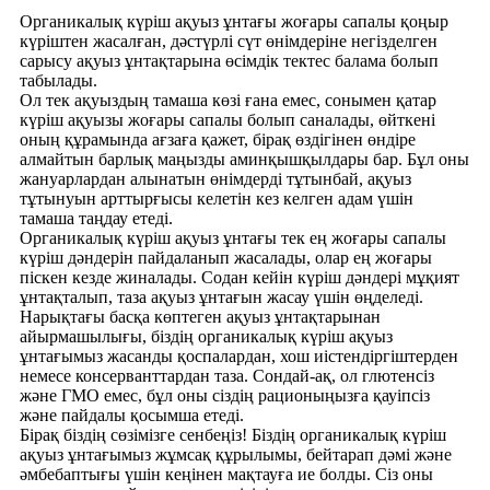
Органикалық күріш ақуыз ұнтағы жоғары сапалы қоңыр
күріштен жасалған, дәстүрлі сүт өнімдеріне негізделген
сарысу ақуыз ұнтақтарына өсімдік тектес балама болып
табылады.
Ол тек ақуыздың тамаша көзі ғана емес, сонымен қатар
күріш ақуызы жоғары сапалы болып саналады, өйткені
оның құрамында ағзаға қажет, бірақ өздігінен өндіре
алмайтын барлық маңызды аминқышқылдары бар. Бұл оны
жануарлардан алынатын өнімдерді тұтынбай, ақуыз
тұтынуын арттырғысы келетін кез келген адам үшін
тамаша таңдау етеді.
Органикалық күріш ақуыз ұнтағы тек ең жоғары сапалы
күріш дәндерін пайдаланып жасалады, олар ең жоғары
піскен кезде жиналады. Содан кейін күріш дәндері мұқият
ұнтақталып, таза ақуыз ұнтағын жасау үшін өңделеді.
Нарықтағы басқа көптеген ақуыз ұнтақтарынан
айырмашылығы, біздің органикалық күріш ақуыз
ұнтағымыз жасанды қоспалардан, хош иістендіргіштерден
немесе консерванттардан таза. Сондай-ақ, ол глютенсіз
және ГМО емес, бұл оны сіздің рационыңызға қауіпсіз
және пайдалы қосымша етеді.
Бірақ біздің сөзімізге сенбеңіз! Біздің органикалық күріш
ақуыз ұнтағымыз жұмсақ құрылымы, бейтарап дәмі және
әмбебаптығы үшін кеңінен мақтауға ие болды. Сіз оны