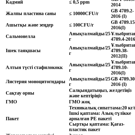
Кадмий
≤ 0,5 ppm
2014
GB 4789.2-
Жалпы пластина саны
≤ 10000CFU/г
2016 (I)
GB 4789.15
Ашытқы және зеңдер
≤ 100CFU/г
2016(I)
Анықталмайды/25
Ұлыбрита
Сальмонелла
г
4789.4-201
Ұлыбрита
Анықталмайды/25
Ішек таяқшасы
4789.38-
г
2012(II)
Ұлыбрита
Анықталмайды/25
Алтын түсті стафилококк
4789.10-
г
2016(I)
Анықталмайды/25
GB 4789.30
Листерия моноцитогндары
г
2016 (I)
Салқындатыңыз, желдетіңіз
Сақтау орны
және кептіріңіз
ГМО
ГМО жоқ
Техникалық сипаттама
:
20 кг
Ішкі қаптама: Азық-түлікке
Пакет
арналған PE пакеті
Сыртқы қаптама: Қағаз-
пластик пакет