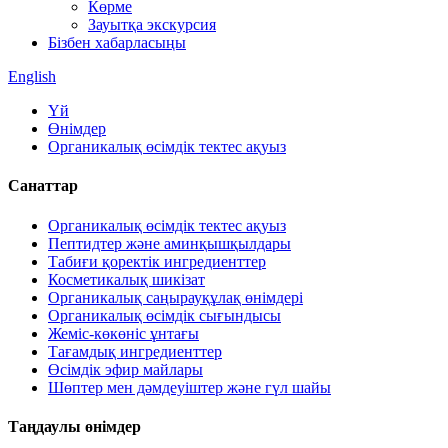
Көрме
Зауытқа экскурсия
Бізбен хабарласыңы
English
Үй
Өнімдер
Органикалық өсімдік тектес ақуыз
Санаттар
Органикалық өсімдік тектес ақуыз
Пептидтер және аминқышқылдары
Табиғи қоректік ингредиенттер
Косметикалық шикізат
Органикалық саңырауқұлақ өнімдері
Органикалық өсімдік сығындысы
Жеміс-көкөніс ұнтағы
Тағамдық ингредиенттер
Өсімдік эфир майлары
Шөптер мен дәмдеуіштер және гүл шайы
Таңдаулы өнімдер