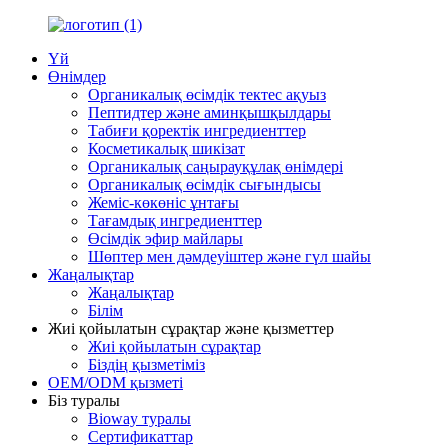
Үй
Өнімдер
Органикалық өсімдік тектес ақуыз
Пептидтер және аминқышқылдары
Табиғи қоректік ингредиенттер
Косметикалық шикізат
Органикалық саңырауқұлақ өнімдері
Органикалық өсімдік сығындысы
Жеміс-көкөніс ұнтағы
Тағамдық ингредиенттер
Өсімдік эфир майлары
Шөптер мен дәмдеуіштер және гүл шайы
Жаңалықтар
Жаңалықтар
Білім
Жиі қойылатын сұрақтар және қызметтер
Жиі қойылатын сұрақтар
Біздің қызметіміз
OEM/ODM қызметі
Біз туралы
Bioway туралы
Сертификаттар