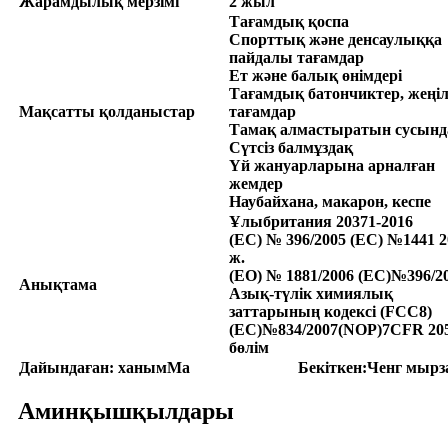
Жарамдылық мерзімі
2 жыл
Тағамдық қоспа
Спорттық және денсаулыққа
пайдалы тағамдар
Ет және балық өнімдері
Тағамдық батончиктер, жеңі
Мақсатты қолданыстар
тағамдар
Тамақ алмастыратын сусынд
Сүтсіз балмұздақ
Үй жануарларына арналған
жемдер
Наубайхана, макарон, кеспе
Ұлыбритания 20371-2016
(EC) № 396/2005 (EC) №1441 2
ж.
(ЕО) № 1881/
2006 (
EC)№396/2
Анықтама
Азық-түлік химиялық
заттарының кодексі (FCC8)
(EC)№834/2007
(
NOP
)
7CFR 20
бөлім
Дайындаған: ханым
M
a
Бекіткен:
Ченг мырз
Аминқышқылдары