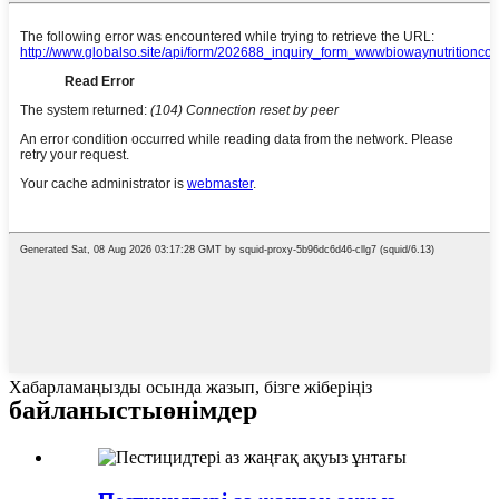
Хабарламаңызды осында жазып, бізге жіберіңіз
байланысты
өнімдер