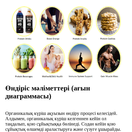
Өндіріс мәліметтері (ағын
диаграммасы)
Органикалық күріш ақуызын өндіру процесі келесідей.
Алдымен, органикалық күріш келгеннен кейін ол
таңдалып, қою сұйықтыққа бөлінеді. Содан кейін қою
сұйықтық өлшемді араластыруға және сүзуге ұшырайды.