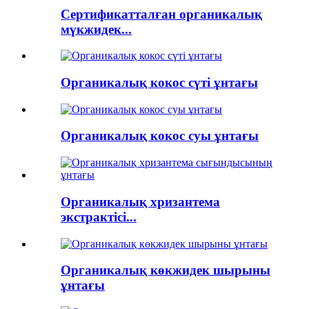
Сертификатталған органикалық
мүкжидек...
Органикалық кокос сүті ұнтағы
Органикалық кокос суы ұнтағы
Органикалық хризантема
экстрактісі...
Органикалық көкжидек шырыны
ұнтағы