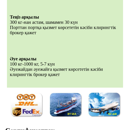
Теңіз арқылы
300 кг-нан астам, шамамен 30 күн
Порттан портқа қызмет көрсететін кәсіби клирингтік
брокер қажет
Әуе арқылы
100 кг-1000 кг, 5-7 күн
Әуежайдан әуежайға қызмет көрсететін кәсіби
клирингтік брокер қажет