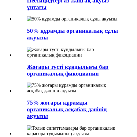
Пестицидтері аз жаңғақ ақуыз
ұнтағы
50% құрамды органикалық сұлы
ақуызы
Жоғары түсті құндылығы бар
органикалық фикоцианин
75% жоғары құрамды
органикалық асқабақ дәнінің
ақуызы