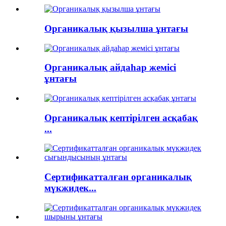
Органикалық қызылша ұнтағы
Органикалық айдаһар жемісі
ұнтағы
Органикалық кептірілген асқабақ
...
Сертификатталған органикалық
мүкжидек...