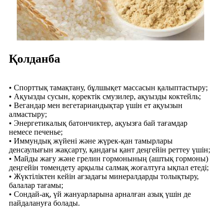
Қолданба
• Спорттық тамақтану, бұлшықет массасын қалыптастыру;
• Ақуызды сусын, қоректік смузилер, ақуызды коктейль;
• Вегандар мен вегетариандықтар үшін ет ақуызын
алмастыру;
• Энергетикалық батончиктер, ақуызға бай тағамдар
немесе печенье;
• Иммундық жүйені және жүрек-қан тамырлары
денсаулығын жақсарту, қандағы қант деңгейін реттеу үшін;
• Майды жағу және грелин гормонының (аштық гормоны)
деңгейін төмендету арқылы салмақ жоғалтуға ықпал етеді;
• Жүктіліктен кейін ағзадағы минералдарды толықтыру,
балалар тағамы;
• Сондай-ақ, үй жануарларына арналған азық үшін де
пайдалануға болады.