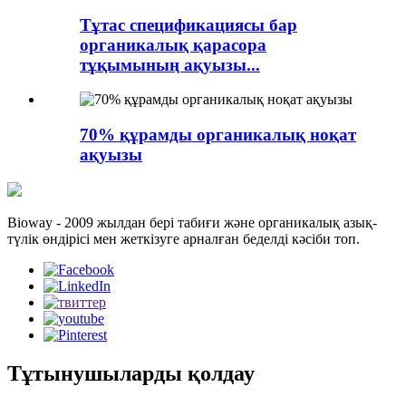
Тұтас спецификациясы бар
органикалық қарасора
тұқымының ақуызы...
70% құрамды органикалық ноқат
ақуызы
Bioway - 2009 жылдан бері табиғи және органикалық азық-
түлік өндірісі мен жеткізуге арналған беделді кәсіби топ.
Тұтынушыларды қолдау