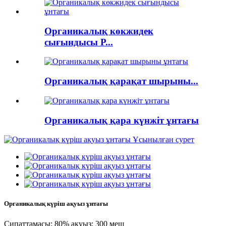
Органикалық көкжидек
сығындысы P...
Органикалық қарақат шырыны...
Органикалық қара күнжіт ұнтағы
Органикалық күріш ақуыз ұнтағы
Сипаттамасы: 80% ақуыз; 300 меш