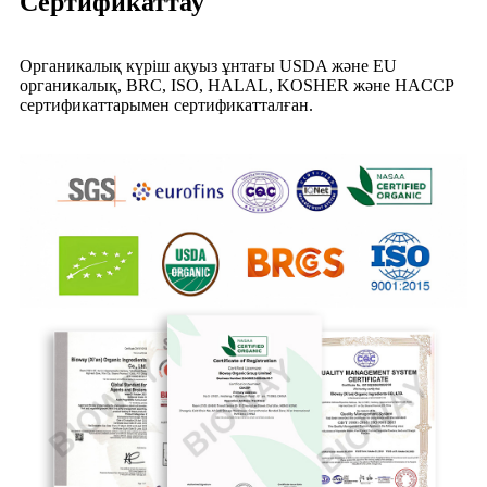
Сертификаттау
Органикалық күріш ақуыз ұнтағы USDA және EU
органикалық, BRC, ISO, HALAL, KOSHER және HACCP
сертификаттарымен сертификатталған.