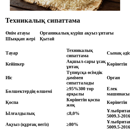
Техникалық сипаттама
Өнім атауы
Органикалық күріш ақуыз ұнтағы
Шыққан жері
Қытай
Техникалық
Тауар
Сынақ әдіс
сипаттама
Ақшыл-сары ұсақ
Кейіпкер
Көрінетін
ұнтақ
Түпнұсқа өсімдік
Иіс
дәмімен
Орган
сипатталады
≥
9
5
%300 тор
Елек
Бөлшектердің өлшемі
арқылы
машинасы
Көрінетін қоспа
Қоспа
Көрінетін
жоқ
Ұлыбрита
Ылғалдылық
≤8,0%
5009.3-2016
Ұлыбрита
Ақуыз (құрғақ негіз)
≥80%
5009.5-2016