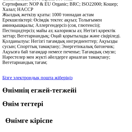
Сертификат: NOP & EU Organic; BRC; ISO22000; Кошер;
Халал; HACCP
Жылдық жеткізу қуаты: 1000 тоннадан астам
Ерекшеліктері: Өсімдік тектес ақуыз; Толығымен
аминқышқылы; Аллергендерсіз (соя, глютенсіз);
Пестицидтерсіз; майы аз; калориясы аз; Негізгі қоректік
заттар; Вегетариандық; Оңай қорытылады және сіңіріледі.
Қолданылуы: Негізгі тағамдық ингредиенттер; Ақуызды
сусын; Спорттық тамақтану; Энергетикалық батончик;
Ақуызға бай тағамдар немесе печенье; Тағамдық смузи;
Нәрестелер мен жүкті әйелдерге арналған тамақтану;
Вегетариандық тағам;
Бізге электрондық пошта жіберіңіз
Өнімнің егжей-тегжейі
Өнім тегтері
Өнімге кіріспе