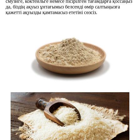
смузиге, коктейльге немесе пісірілген тағамдарға қоссаңыз
да, біздің ақуыз ұнтағымыз белсенді өмір салтыңызға
қажетті ақуызды қамтамасыз ететіні сөзсіз.