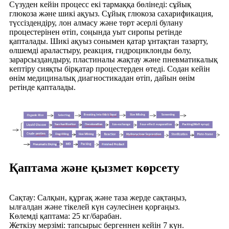
Сүзуден кейін процесс екі тармаққа бөлінеді: сұйық
глюкоза және шикі ақуыз. Сұйық глюкоза сахарификация,
түссіздендіру, лон алмасу және төрт әсерлі булану
процестерінен өтіп, соңында уыт сиропы ретінде
қапталады. Шикі ақуыз сонымен қатар ұнтақтан тазарту,
өлшемді араластыру, реакция, гидроциклонды бөлу,
зарарсыздандыру, пластиналы жақтау және пневматикалық
кептіру сияқты бірқатар процестерден өтеді. Содан кейін
өнім медициналық диагностикадан өтіп, дайын өнім
ретінде қапталады.
Қаптама және қызмет көрсету
Сақтау: Салқын, құрғақ және таза жерде сақтаңыз,
ылғалдан және тікелей күн сәулесінен қорғаңыз.
Көлемді қаптама: 25 кг/барабан.
Жеткізу мерзімі: тапсырыс бергеннен кейін 7 күн.