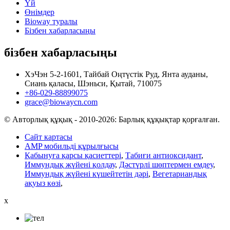
Үй
Өнімдер
Bioway туралы
Бізбен хабарласыңы
бізбен хабарласыңы
ХэЧэн 5-2-1601, Тайбай Оңтүстік Руд, Янта ауданы,
Сиань қаласы, Шэньси, Қытай, 710075
+86-029-88899075
grace@biowaycn.com
© Авторлық құқық - 2010-2026: Барлық құқықтар қорғалған.
Сайт картасы
AMP мобильді құрылғысы
Қабынуға қарсы қасиеттері
,
Табиғи антиоксидант
,
Иммундық жүйені қолдау
,
Дәстүрлі шөптермен емдеу
,
Иммундық жүйені күшейтетін дәрі
,
Вегетариандық
ақуыз көзі
,
x