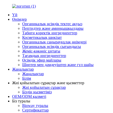
Үй
Өнімдер
Органикалық өсімдік тектес ақуыз
Пептидтер және аминқышқылдары
Табиғи қоректік ингредиенттер
Косметикалық шикізат
Органикалық саңырауқұлақ өнімдері
Органикалық өсімдік сығындысы
Жеміс-көкөніс ұнтағы
Тағамдық ингредиенттер
Өсімдік эфир майлары
Шөптер мен дәмдеуіштер және гүл шайы
Жаңалықтар
Жаңалықтар
Білім
Жиі қойылатын сұрақтар және қызметтер
Жиі қойылатын сұрақтар
Біздің қызметіміз
OEM/ODM қызметі
Біз туралы
Bioway туралы
Сертификаттар