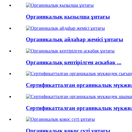
Органикалық қызылша ұнтағы
Органикалық айдаһар жемісі ұнтағы
Органикалық кептірілген асқабақ ...
Сертификатталған органикалық мүкжиде
Сертификатталған органикалық мүкжиде
Органикалық кокос сүті ұнтағы