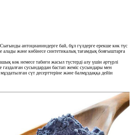
ш. Сығынды антоцианиндерге бай, бұл гүлдерге ерекше көк түс
ере алады және көбінесе синтетикалық тағамдық бояғыштарға
ық көк немесе табиғи жасыл түстерді алу үшін әртүрлі
е газдалған сусындардан бастап жеміс сусындары мен
мұздатылған сүт десерттеріне және балмұздаққа дейін