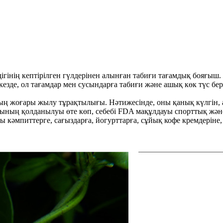
імдігінің кептірілген гүлдерінен алынған табиғи тағамдық бояғы
кезде, ол тағамдар мен сусындарға табиғи және ашық көк түс б
жоғары жылу тұрақтылығы. Нәтижесінде, оны қанық күлгін, аш
дының қолданылуы өте көп, себебі FDA мақұлдауы спорттық жән
кәмпиттерге, сағыздарға, йогурттарға, сұйық кофе кремдеріне, 