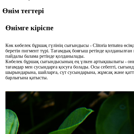
Өнім тегтері
Өнімге кіріспе
Көк көбелек бұршақ гүлінің сығындысы - Clitoria ternatea өс
беретін пигмент түрі. Тағамдық бояғыш ретінде қолданылған 
пайдалы балама ретінде қолданылады.
Көбелек бұршақ сығындысының ең үлкен артықшылығы - оның 
тағамдар мен сусындарға қосуға болады. Осы себепті, сығын
шырындарына, шайларға, сүт сусындарына, жұмсақ және қатты 
барлығына қатысты.