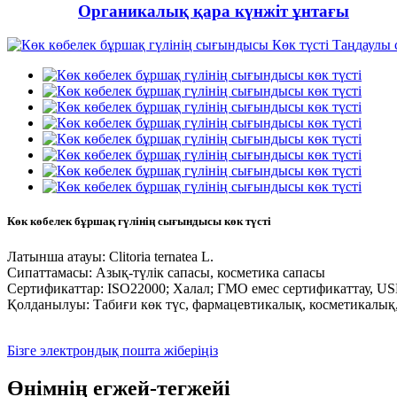
Органикалық қара күнжіт ұнтағы
Көк көбелек бұршақ гүлінің сығындысы көк түсті
Латынша атауы: Clitoria ternatea L.
Сипаттамасы: Азық-түлік сапасы, косметика сапасы
Сертификаттар: ISO22000; Халал; ГМО емес сертификаттау, 
Қолданылуы: Табиғи көк түс, фармацевтикалық, косметикалық, 
Бізге электрондық пошта жіберіңіз
Өнімнің егжей-тегжейі