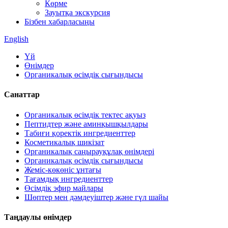
Көрме
Зауытқа экскурсия
Бізбен хабарласыңы
English
Үй
Өнімдер
Органикалық өсімдік сығындысы
Санаттар
Органикалық өсімдік тектес ақуыз
Пептидтер және аминқышқылдары
Табиғи қоректік ингредиенттер
Косметикалық шикізат
Органикалық саңырауқұлақ өнімдері
Органикалық өсімдік сығындысы
Жеміс-көкөніс ұнтағы
Тағамдық ингредиенттер
Өсімдік эфир майлары
Шөптер мен дәмдеуіштер және гүл шайы
Таңдаулы өнімдер