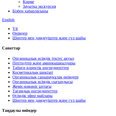
Көрме
Зауытқа экскурсия
Бізбен хабарласыңы
English
Үй
Өнімдер
Шөптер мен дәмдеуіштер және гүл шайы
Санаттар
Органикалық өсімдік тектес ақуыз
Пептидтер және аминқышқылдары
Табиғи қоректік ингредиенттер
Косметикалық шикізат
Органикалық саңырауқұлақ өнімдері
Органикалық өсімдік сығындысы
Жеміс-көкөніс ұнтағы
Тағамдық ингредиенттер
Өсімдік эфир майлары
Шөптер мен дәмдеуіштер және гүл шайы
Таңдаулы өнімдер