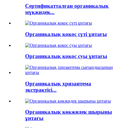
Сертификатталған органикалық
мүкжидек...
Органикалық кокос сүті ұнтағы
Органикалық кокос суы ұнтағы
Органикалық хризантема
экстрактісі...
Органикалық көкжидек шырыны
ұнтағы