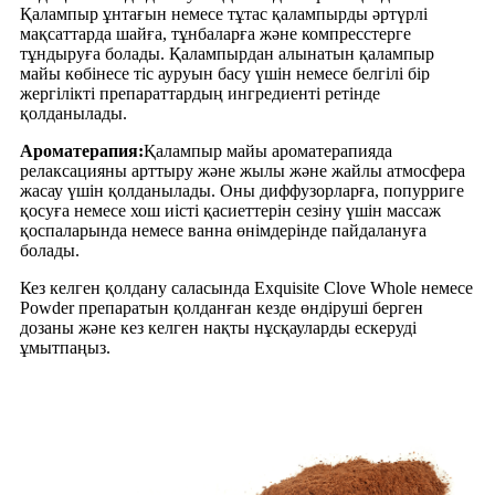
Қалампыр ұнтағын немесе тұтас қалампырды әртүрлі
мақсаттарда шайға, тұнбаларға және компресстерге
тұндыруға болады. Қалампырдан алынатын қалампыр
майы көбінесе тіс ауруын басу үшін немесе белгілі бір
жергілікті препараттардың ингредиенті ретінде
қолданылады.
Ароматерапия:
Қалампыр майы ароматерапияда
релаксацияны арттыру және жылы және жайлы атмосфера
жасау үшін қолданылады. Оны диффузорларға, попурриге
қосуға немесе хош иісті қасиеттерін сезіну үшін массаж
қоспаларында немесе ванна өнімдерінде пайдалануға
болады.
Кез келген қолдану саласында Exquisite Clove Whole немесе
Powder препаратын қолданған кезде өндіруші берген
дозаны және кез келген нақты нұсқауларды ескеруді
ұмытпаңыз.