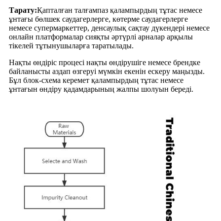
Тарату:
Қапталған талғампаз қалампырдың тұтас немесе
ұнтағы бөлшек саудагерлерге, көтерме саудагерлерге
немесе супермаркеттер, денсаулық сақтау дүкендері немесе
онлайн платформалар сияқты әртүрлі арналар арқылы
тікелей тұтынушыларға таратылады.
Нақты өндіріс процесі нақты өндірушіге немесе брендке
байланысты аздап өзгеруі мүмкін екенін ескеру маңызды.
Бұл блок-схема керемет қалампырдың тұтас немесе
ұнтағын өндіру қадамдарының жалпы шолуын береді.