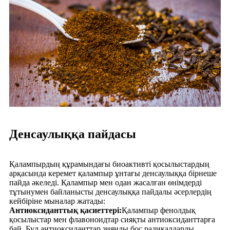
Денсаулыққа пайдасы
Қалампырдың құрамындағы биоактивті қосылыстардың
арқасында керемет қалампыр ұнтағы денсаулыққа бірнеше
пайда әкеледі. Қалампыр мен одан жасалған өнімдерді
тұтынумен байланысты денсаулыққа пайдалы әсерлердің
кейбіріне мыналар жатады:
Антиоксиданттық қасиеттері:
Қалампыр фенолдық
қосылыстар мен флавоноидтар сияқты антиоксиданттарға
бай. Бұл антиоксиданттар зиянды бос радикалдарды