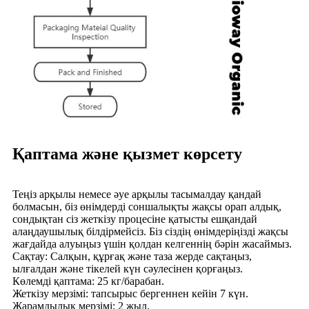
Қаптама және қызмет көрсету
Теңіз арқылы немесе әуе арқылы тасымалдау қандай
болмасын, біз өнімдерді соншалықты жақсы орап алдық,
сондықтан сіз жеткізу процесіне қатысты ешқандай
алаңдаушылық білдірмейсіз. Біз сіздің өнімдеріңізді жақсы
жағдайда алуыңыз үшін қолдан келгеннің бәрін жасаймыз.
Сақтау: Салқын, құрғақ және таза жерде сақтаңыз,
ылғалдан және тікелей күн сәулесінен қорғаңыз.
Көлемді қаптама: 25 кг/барабан.
Жеткізу мерзімі: тапсырыс бергеннен кейін 7 күн.
Жарамдылық мерзімі: 2 жыл.