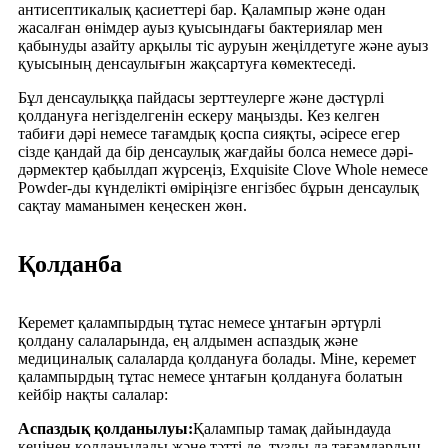
антисептикалық қасиеттері бар. Қалампыр және одан
жасалған өнімдер ауыз қуысындағы бактериялар мен
қабынуды азайту арқылы тіс ауруын жеңілдетуге және ауыз
қуысының денсаулығын жақсартуға көмектеседі.
Бұл денсаулыққа пайдасы зерттеулерге және дәстүрлі
қолдануға негізделгенін ескеру маңызды. Кез келген
табиғи дәрі немесе тағамдық қоспа сияқты, әсіресе егер
сізде қандай да бір денсаулық жағдайы болса немесе дәрі-
дәрмектер қабылдап жүрсеңіз, Exquisite Clove Whole немесе
Powder-ды күнделікті өміріңізге енгізбес бұрын денсаулық
сақтау маманымен кеңескен жөн.
Қолданба
Керемет қалампырдың тұтас немесе ұнтағын әртүрлі
қолдану салаларында, ең алдымен аспаздық және
медициналық салаларда қолдануға болады. Міне, керемет
қалампырдың тұтас немесе ұнтағын қолдануға болатын
кейбір нақты салалар:
Аспаздық қолданылуы:
Қалампыр тамақ дайындауда
кеңінен қолданылады және тәтті де, тұзды да тағамдардың