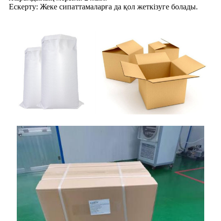
Ескерту: Жеке сипаттамаларға да қол жеткізуге болады.