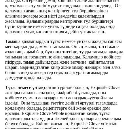
жатады. Ол ерекше дәмін, хош иісін және жалпы сапасын
қамтамасыз ету үшін мұқият таңдалады және өңделеді. Ол
қалампыр ағашының кептірілген гүл бүршіктерінен
алынған жоғары хош иісті дәмдеуіш қалампырдан
жасалады. Қалампырларды кептірілген гүл бүршіктері
бүтін күйінде немесе ұнтақ түрінде сатуға болады, онда
қалампыр ұсақ консистенцияға дейін ұнтақталған.
Тамаша қалампырдың тұтас немесе ұнтағы жоғары сапасы
мен қарқынды дәмімен танымал. Оның жылы, тәтті және
аздап ащы дәмі бар, бұл оны тәтті де, тұзды тағамдардың да
танымал ингредиентіне айналдырады. Қалампыр көбінесе
пісіруде, тамақ дайындауда және ветчина, қайнатылған
шарап, маринадталған қияр және зімбір нандары мен алма
бәліші сияқты десерттер сияқты әртүрлі тағамдарды
дәмдеуде қолданылады.
Тұтас немесе ұнтақталған түрінде болсын, Exquisite Clove
жоғары сапалы аспаздық тәжірибені ұсынады, оны
көбінесе гурман аспаздары мен аспаздық әуесқойлары
іздейді. Оны тұздыдан тәттіге дейінгі әртүрлі тағамдарда
қолдануға болады, рецепттерге бай және ерекше дәм
қосады. Exquisite Clove Whole қолданған кезде, тұтас
қалампырды тағамдарға тікелей қосып, оларға ерекше дәм
беруге болады. Екінші жағынан, Exquisite Clove ұнтағын
рецепттерге қосу ыңғайлы және оңай, себебі оны