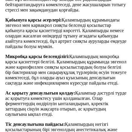
бейтараптандыруға көмектеседі, дене жасушаларын тотығу
стрессі мен зақымданудан қорғайды.
Қабынуға қарсы әсерлері:
Қалампырдың құрамындағы
эвгенол мен карвакрол сияқты белсенді қосылыстар
қабынуға қарсы қасиеттерді көрсетті. Қалампырды немесе
олардан жасалған өнімдерді тұтыну ағзадағы қабынуды
азайтуға көмектеседі, бұл артрит сияқты ауруларды емдеуде
пайдалы болуы мүмкін.
Микробқа қарсы белсенділігі:
Қалампырдың микробқа
қарсы қасиеттері белгілі. Қалампырдың құрамында эвгенол
және кариофиллен сияқты қосылыстардың болуы белгілі
бір бактериялар мен саңырауқұлақ түрлерінің өсуін тежеуге
көмектеседі, бұл оларды ауыз қуысының денсаулығын
сақтауда және инфекциялармен күресуде пайдалы етеді.
Ас қорыту денсаулығын қолдау:
Қалампыр дәстүрлі түрде
ас қорытуға көмектесу үшін қолданылған. Олар
ферменттердің өндірілуін ынталандырып, қоректік
заттардың сіңуін жақсарта отырып, ас қорытудың
саулығына ықпал етеді.
Тіс денсаулығына пайдасы:
Қалампырдың негізгі
қосылыстарының бірі эвгенолдың анестетикалық және