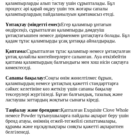
қалампырларды алып тастау үшін сұрыпталады. Бұл
процесс әрі қарай өңдеу үшін тек жоғары сапалы
қалампырлардың пайдаланылуын қамтамасыз етеді.
Ұнтақтау (міндетті емес):
Егер қалампыр ұнтағын
өндірсеңіз, сұрыпталған қалампырды дәмдеуіш
ұнтақтағышпен немесе диірменмен ұнтақтауға болады. Бұл
қадам тұтас қалампырды ұсақ ұнтаққа айналдырады.
Қаптама:
Сұрыпталған тұтас қалампыр немесе ұнтақталған
ұнтақ қолайлы контейнерлерге салынған. Ауа өткізбейтін
қаптама қалампырдың балғындығы мен хош иісін сақтауға
көмектеседі.
Сапаны бақылау:
Соңғы өнім жөнелтілмес бұрын,
қалампырдың немесе ұнтақтың қажетті стандарттарға
сәйкес келетініне көз жеткізу үшін сапаны бақылау
тексерулері жүргізіледі. Бұған балғындық, тазалық және
ластаушы заттардың жоқтығы сынағы кіреді.
Таңбалау және брендинг:
Қапталған Exquisite Clove Whole
немесе Powder тұтынушыларға пайдалы ақпарат беру үшін
бренд атауы, өнімнің егжей-тегжейлі сипаттамалары,
құрамы және нұсқаулықтары сияқты қажетті ақпаратпен
белгіленеді.