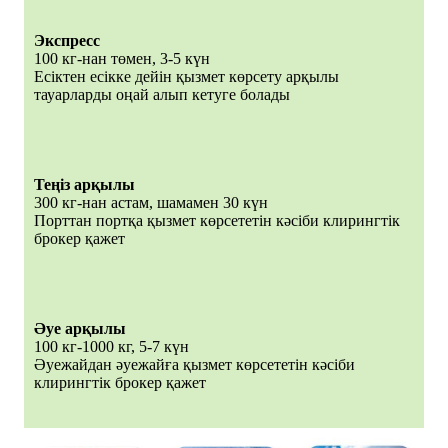
Экспресс
100 кг-нан төмен, 3-5 күн
Есіктен есікке дейін қызмет көрсету арқылы
тауарларды оңай алып кетуге болады
Теңіз арқылы
300 кг-нан астам, шамамен 30 күн
Порттан портқа қызмет көрсететін кәсіби клирингтік
брокер қажет
Әуе арқылы
100 кг-1000 кг, 5-7 күн
Әуежайдан әуежайға қызмет көрсететін кәсіби
клирингтік брокер қажет