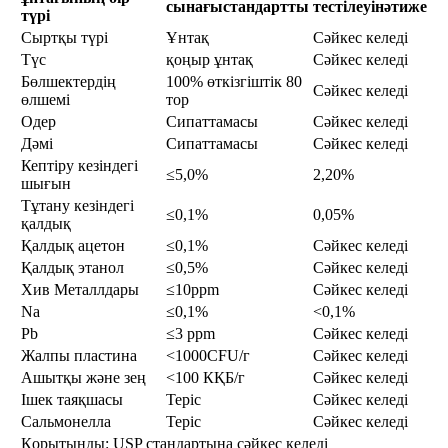
сынағы
стандартты
тестілеуі
нәтиже
түрі
Сыртқы түрі
Ұнтақ
Сәйкес келеді
Түс
қоңыр ұнтақ
Сәйкес келеді
Бөлшектердің
100% өткізгіштік 80
Сәйкес келеді
өлшемі
тор
Одер
Сипаттамасы
Сәйкес келеді
Дәмі
Сипаттамасы
Сәйкес келеді
Кептіру кезіндегі
≤5,0%
2,20%
шығын
Тұтану кезіндегі
≤0,1%
0,05%
қалдық
Қалдық ацетон
≤0,1%
Сәйкес келеді
Қалдық этанол
≤0,5%
Сәйкес келеді
Хив Металлдары
≤10ppm
Сәйкес келеді
Na
≤0,1%
<0,1%
Pb
≤3 ppm
Сәйкес келеді
Жалпы пластина
<1000CFU/г
Сәйкес келеді
Ашытқы және зең
<100 КҚБ/г
Сәйкес келеді
Ішек таяқшасы
Теріс
Сәйкес келеді
Сальмонелла
Теріс
Сәйкес келеді
Қорытынды: USP стандартына сәйкес келеді