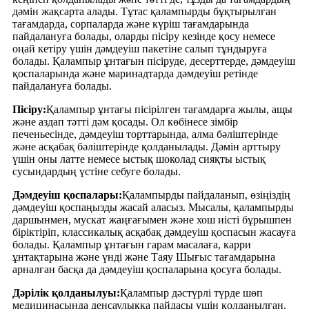
дәмін жақсарта алады. Тұтас қалампырды бұқтырылған
тағамдарда, сорпаларда және күріш тағамдарында
пайдалануға болады, оларды пісіру кезінде қосу немесе
оңай кетіру үшін дәмдеуіш пакетіне салып тұндыруға
болады. Қалампыр ұнтағын пісіруде, десерттерде, дәмдеуіш
қоспаларында және маринадтарда дәмдеуіш ретінде
пайдалануға болады.
Пісіру:
Қалампыр ұнтағы пісірілген тағамдарға жылы, ащы
және аздап тәтті дәм қосады. Ол көбінесе зімбір
печеньесінде, дәмдеуіш торттарында, алма бәліштерінде
және асқабақ бәліштерінде қолданылады. Дәмін арттыру
үшін оны латте немесе ыстық шоколад сияқты ыстық
сусындардың үстіне себуге болады.
Дәмдеуіш қоспалары:
Қалампырды пайдаланып, өзіңіздің
дәмдеуіш қоспаңызды жасай аласыз. Мысалы, қалампырды
даршынмен, мускат жаңғағымен және хош иісті бұрышпен
біріктіріп, классикалық асқабақ дәмдеуіш қоспасын жасауға
болады. Қалампыр ұнтағын гарам масалаға, карри
ұнтақтарына және үнді және Таяу Шығыс тағамдарына
арналған басқа да дәмдеуіш қоспаларына қосуға болады.
Дәрілік қолданылуы:
Қалампыр дәстүрлі түрде шөп
медицинасында денсаулыққа пайдасы үшін қолданылған.