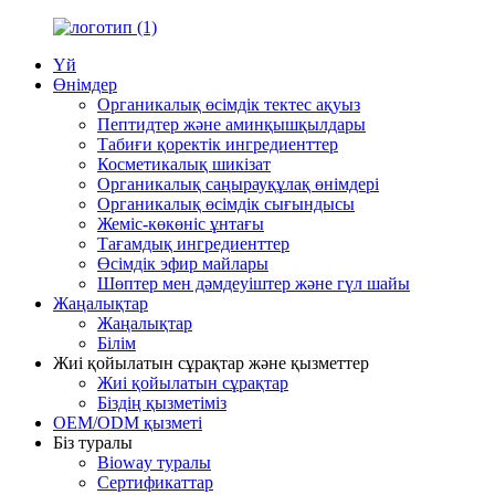
Үй
Өнімдер
Органикалық өсімдік тектес ақуыз
Пептидтер және аминқышқылдары
Табиғи қоректік ингредиенттер
Косметикалық шикізат
Органикалық саңырауқұлақ өнімдері
Органикалық өсімдік сығындысы
Жеміс-көкөніс ұнтағы
Тағамдық ингредиенттер
Өсімдік эфир майлары
Шөптер мен дәмдеуіштер және гүл шайы
Жаңалықтар
Жаңалықтар
Білім
Жиі қойылатын сұрақтар және қызметтер
Жиі қойылатын сұрақтар
Біздің қызметіміз
OEM/ODM қызметі
Біз туралы
Bioway туралы
Сертификаттар