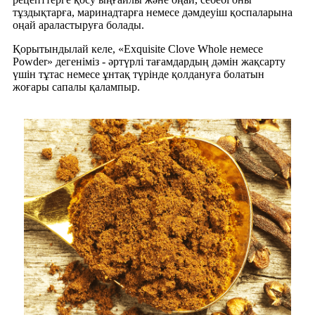
тұздықтарға, маринадтарға немесе дәмдеуіш қоспаларына
оңай араластыруға болады.
Қорытындылай келе, «Exquisite Clove Whole немесе
Powder» дегеніміз - әртүрлі тағамдардың дәмін жақсарту
үшін тұтас немесе ұнтақ түрінде қолдануға болатын
жоғары сапалы қалампыр.