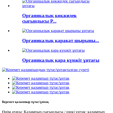
Органикалық көкжидек
сығындысы P...
Органикалық қарақат шырыны...
Органикалық қара күнжіт ұнтағы
Керемет қалампыр тұтас/ұнтақ
Өнім атауы: Қалампыр сығындысы / шикі ұнтақ; қалампыр