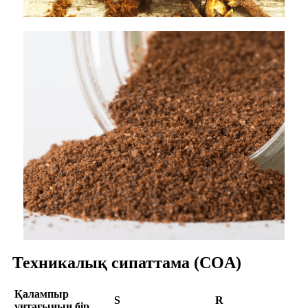
Техникалық сипаттама (COA)
Қалампыр
S
R
ұнтағының бір