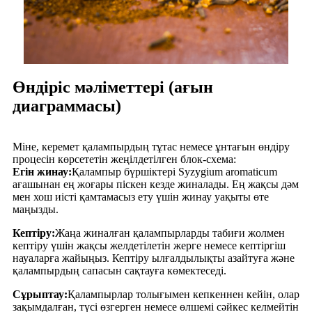
Өндіріс мәліметтері (ағын
диаграммасы)
Міне, керемет қалампырдың тұтас немесе ұнтағын өндіру
процесін көрсететін жеңілдетілген блок-схема:
Егін жинау:
Қалампыр бүршіктері Syzygium aromaticum
ағашынан ең жоғары піскен кезде жиналады. Ең жақсы дәм
мен хош иісті қамтамасыз ету үшін жинау уақыты өте
маңызды.
Кептіру:
Жаңа жиналған қалампырларды табиғи жолмен
кептіру үшін жақсы желдетілетін жерге немесе кептіргіш
науаларға жайыңыз. Кептіру ылғалдылықты азайтуға және
қалампырдың сапасын сақтауға көмектеседі.
Сұрыптау:
Қалампырлар толығымен кепкеннен кейін, олар
зақымдалған, түсі өзгерген немесе өлшемі сәйкес келмейтін