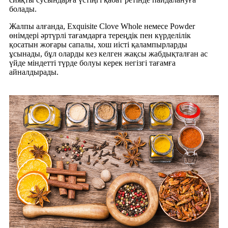
болады.
Жалпы алғанда, Exquisite Clove Whole немесе Powder
өнімдері әртүрлі тағамдарға тереңдік пен күрделілік
қосатын жоғары сапалы, хош иісті қалампырларды
ұсынады, бұл оларды кез келген жақсы жабдықталған ас
үйде міндетті түрде болуы керек негізгі тағамға
айналдырады.