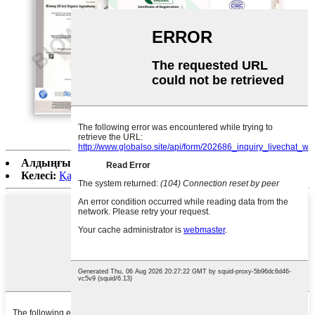
Алдыңғы:
Таза және шынайы тұтас зире тұқымдары
Келесі:
Қара зімбір сығындысының ұнтағы