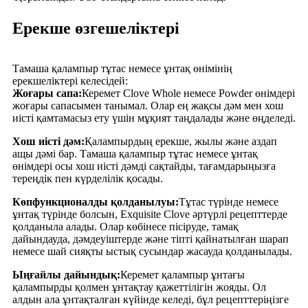
Ерекше өзгешеліктері
Тамаша қалампыр тұтас немесе ұнтақ өнімінің
ерекшеліктері келесідей:
Жоғары сапа:
Керемет Clove Whole немесе Powder өнімдері
жоғары сапасымен танымал. Олар ең жақсы дәм мен хош
иісті қамтамасыз ету үшін мұқият таңдалады және өңделеді.
Хош иісті дәм:
Қалампырдың ерекше, жылы және аздап
ащы дәмі бар. Тамаша қалампыр тұтас немесе ұнтақ
өнімдері осы хош иісті дәмді сақтайды, тағамдарыңызға
тереңдік пен күрделілік қосады.
Көпфункционалды қолданылуы:
Тұтас түрінде немесе
ұнтақ түрінде болсын, Exquisite Clove әртүрлі рецепттерде
қолданыла алады. Олар көбінесе пісіруде, тамақ
дайындауда, дәмдеуіштерде және тіпті қайнатылған шарап
немесе шай сияқты ыстық сусындар жасауда қолданылады.
Ыңғайлы дайындық:
Керемет қалампыр ұнтағы
қалампырды қолмен ұнтақтау қажеттілігін жояды. Ол
алдын ала ұнтақталған күйінде келеді, бұл рецепттеріңізге