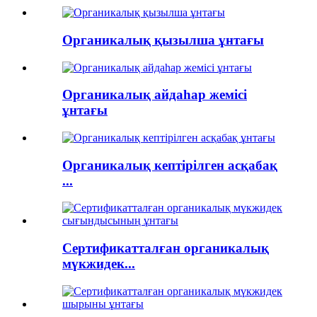
Органикалық қызылша ұнтағы
Органикалық айдаһар жемісі
ұнтағы
Органикалық кептірілген асқабақ
...
Сертификатталған органикалық
мүкжидек...