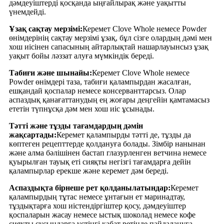
дәмдеуіштерді қосқанда ыңғайлырақ және уақытты
үнемдейді.
Ұзақ сақтау мерзімі:
Керемет Clove Whole немесе Powder
өнімдерінің сақтау мерзімі ұзақ, бұл сізге олардың дәмі мен
хош иісінен сапасының айтарлықтай нашарлауынсыз ұзақ
уақыт бойы ләззат алуға мүмкіндік береді.
Табиғи және шынайы:
Керемет Clove Whole немесе
Powder өнімдері таза, табиғи қалампырдан жасалған,
ешқандай қоспалар немесе консерванттарсыз. Олар
аспаздық қанағаттанудың ең жоғары деңгейін қамтамасыз
ететін түпнұсқа дәм мен хош иіс ұсынады.
Тәтті және тұзды тағамдардың дәмін
жақсартады:
Керемет қалампырды тәтті де, тұзды да
көптеген рецепттерде қолдануға болады. Зімбір нанынан
және алма бәлішінен бастап глазурленген ветчина немесе
қуырылған тауық еті сияқты негізгі тағамдарға дейін
қалампырлар ерекше және керемет дәм береді.
Аспаздықта бірнеше рет қолданылатындар:
Керемет
қалампырдың тұтас немесе ұнтағын ет маринадтау,
тұздықтарға хош иістендіргіштер қосу, дәмдеуіштер
қоспаларын жасау немесе ыстық шоколад немесе кофе
сияқты сусындарға үстіңгі қабат ретінде пайдалануға