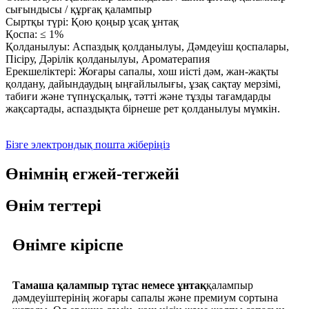
сығындысы / құрғақ қалампыр
Сыртқы түрі: Қою қоңыр ұсақ ұнтақ
Қоспа: ≤ 1%
Қолданылуы: Аспаздық қолданылуы, Дәмдеуіш қоспалары,
Пісіру, Дәрілік қолданылуы, Ароматерапия
Ерекшеліктері: Жоғары сапалы, хош иісті дәм, жан-жақты
қолдану, дайындаудың ыңғайлылығы, ұзақ сақтау мерзімі,
табиғи және түпнұсқалық, тәтті және тұзды тағамдарды
жақсартады, аспаздықта бірнеше рет қолданылуы мүмкін.
Бізге электрондық пошта жіберіңіз
Өнімнің егжей-тегжейі
Өнім тегтері
Өнімге кіріспе
Тамаша қалампыр тұтас немесе ұнтақ
қалампыр
дәмдеуіштерінің жоғары сапалы және премиум сортына