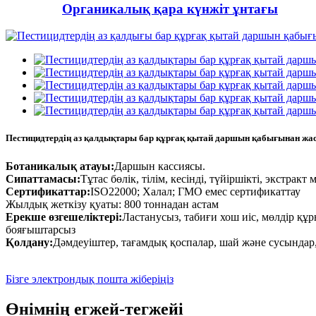
Органикалық қара күнжіт ұнтағы
Пестицидтердің аз қалдықтары бар құрғақ қытай даршын қабығынан жас
Ботаникалық атауы:
Даршын кассиясы.
Сипаттамасы:
Тұтас бөлік, тілім, кесінді, түйіршікті, экстракт
Сертификаттар:
ISO22000; Халал; ГМО емес сертификаттау
Жылдық жеткізу қуаты: 800 тоннадан астам
Ерекше өзгешеліктері:
Ластанусыз, табиғи хош иіс, мөлдір құ
бояғыштарсыз
Қолдану:
Дәмдеуіштер, тағамдық қоспалар, шай және сусындар,
Бізге электрондық пошта жіберіңіз
Өнімнің егжей-тегжейі