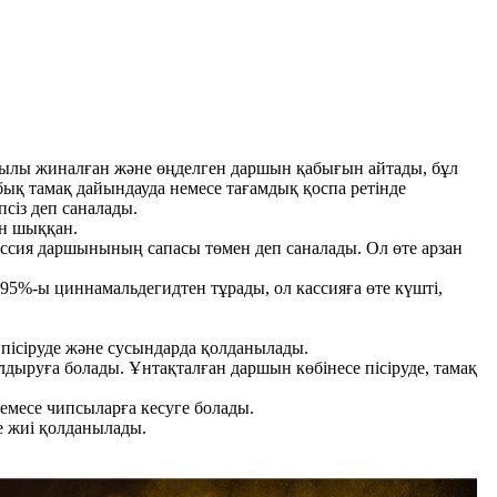
рқылы жиналған және өңделген даршын қабығын айтады, бұл
бық тамақ дайындауда немесе тағамдық қоспа ретінде
сіз деп саналады.
ан шыққан.
ассия даршынының сапасы төмен деп саналады. Ол өте арзан
5%-ы циннамальдегидтен тұрады, ол кассияға өте күшті,
пісіруде және сусындарда қолданылады.
ыруға болады. Ұнтақталған даршын көбінесе пісіруде, тамақ
емесе чипсыларға кесуге болады.
е жиі қолданылады.