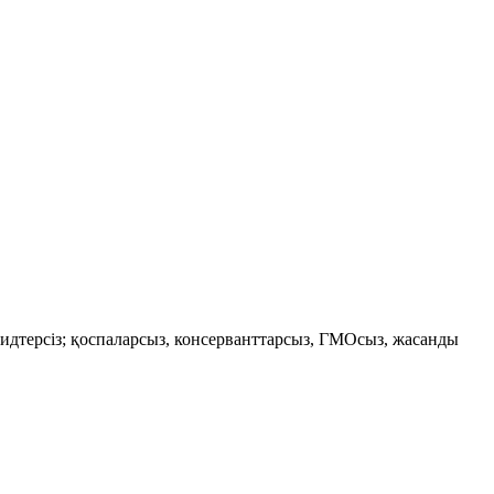
ицидтерсіз; қоспаларсыз, консерванттарсыз, ГМОсыз, жасанды