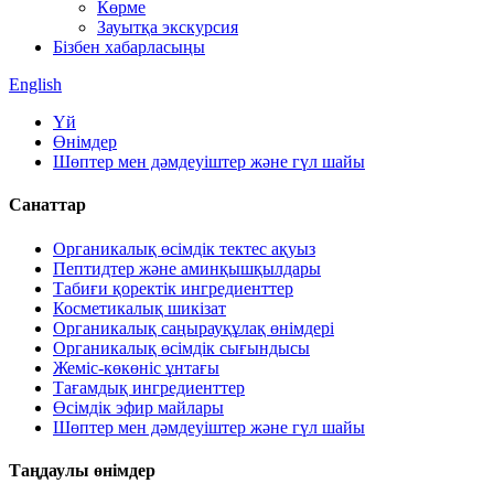
Көрме
Зауытқа экскурсия
Бізбен хабарласыңы
English
Үй
Өнімдер
Шөптер мен дәмдеуіштер және гүл шайы
Санаттар
Органикалық өсімдік тектес ақуыз
Пептидтер және аминқышқылдары
Табиғи қоректік ингредиенттер
Косметикалық шикізат
Органикалық саңырауқұлақ өнімдері
Органикалық өсімдік сығындысы
Жеміс-көкөніс ұнтағы
Тағамдық ингредиенттер
Өсімдік эфир майлары
Шөптер мен дәмдеуіштер және гүл шайы
Таңдаулы өнімдер