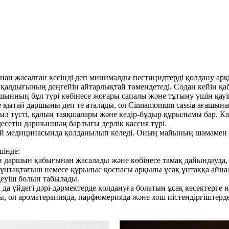
нан жасалған кесінді деп минималды пестицидтерді қолдану а
 қалдығының деңгейін айтарлықтай төмендетеді. Содан кейін қа
ршынның бұл түрі көбінесе жоғары сапалы және тұтыну үшін қауіп
 қытай даршыны деп те аталады, ол Cinnamomum cassia ағашын
ыл түсті, қалың таяқшалары және кедір-бұдыр құрылымы бар. К
есетін даршынның барлығы дерлік кассия түрі.
тай медицинасында қолданылып келеді. Оның майының шамамен 9
шінде:
н даршын қабығынан жасалады және көбінесе тамақ дайындауда, 
ұнтақтағыш немесе құрылыс қоспасы арқылы ұсақ ұнтаққа айналд
деуіш болып табылады.
а үйдегі дәрі-дәрмектерде қолдануға болатын ұсақ кесектерге н
, ол ароматерапияда, парфюмерияда және хош иістендіргіштерд