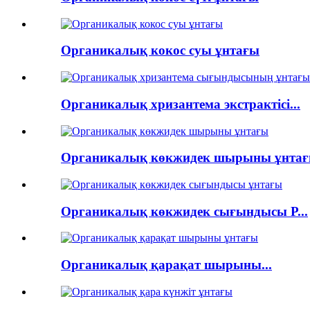
Органикалық кокос суы ұнтағы
Органикалық хризантема экстрактісі...
Органикалық көкжидек шырыны ұнта
Органикалық көкжидек сығындысы P...
Органикалық қарақат шырыны...