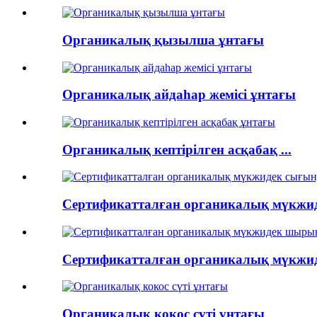
Органикалық қызылша ұнтағы
Органикалық айдаһар жемісі ұнтағы
Органикалық кептірілген асқабақ ...
Сертификатталған органикалық мүкжиде
Сертификатталған органикалық мүкжиде
Органикалық кокос сүті ұнтағы