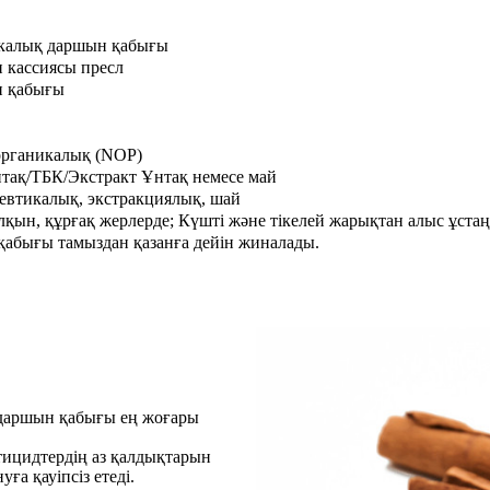
калық даршын қабығы
 кассиясы пресл
 қабығы
рганикалық (NOP)
тақ/ТБК/Экстракт Ұнтақ немесе май
втикалық, экстракциялық, шай
алқын, құрғақ жерлерде; Күшті және тікелей жарықтан алыс ұстаң
қабығы тамыздан қазанға дейін жиналады.
й даршын қабығы ең жоғары
тицидтердің аз қалдықтарын
ға қауіпсіз етеді.