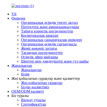
Үй
Өнімдер
Органикалық өсімдік тектес ақуыз
Пептидтер және аминқышқылдары
Табиғи қоректік ингредиенттер
Косметикалық шикізат
Органикалық саңырауқұлақ өнімдері
Органикалық өсімдік сығындысы
Жеміс-көкөніс ұнтағы
Тағамдық ингредиенттер
Өсімдік эфир майлары
Шөптер мен дәмдеуіштер және гүл шайы
Жаңалықтар
Жаңалықтар
Білім
Жиі қойылатын сұрақтар және қызметтер
Жиі қойылатын сұрақтар
Біздің қызметіміз
OEM/ODM қызметі
Біз туралы
Bioway туралы
Сертификаттар