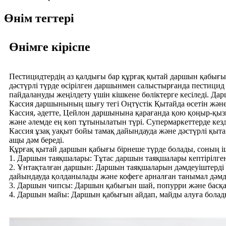
Өнім тегтері
Өнімге кіріспе
Пестицидтердің аз қалдығы бар құрғақ қытай даршын қабығы
дәстүрлі түрде өсірілген даршынмен салыстырғанда пестицид
пайдалануды жеңілдету үшін кішкене бөліктерге кесіледі. Да
Кассия даршынының шығу тегі Оңтүстік Қытайда өсетін және
Кассия, әдетте, Цейлон даршынына қарағанда қою қоңыр-қыз
және әлемде ең көп тұтынылатын түрі. Супермаркеттерде кезд
Кассия ұзақ уақыт бойы тамақ дайындауда және дәстүрлі қы
ащы дәм береді.
Құрғақ қытай даршын қабығы бірнеше түрде болады, соның і
1. Даршын таяқшалары: Тұтас даршын таяқшалары кептірілге
2. Ұнтақталған даршын: Даршын таяқшаларын дәмдеуіштерді 
дайындауда қолданылады және кофеге арналған танымал дәм
3. Даршын чипсы: Даршын қабығын шай, попурри және басқа д
4. Даршын майы: Даршын қабығын айдап, майды алуға болады