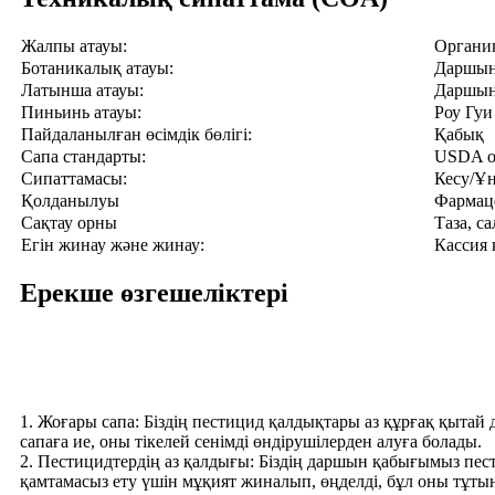
Жалпы атауы:
Органи
Ботаникалық атауы:
Даршын
Латынша атауы:
Даршын
Пиньинь атауы:
Роу Гуи
Пайдаланылған өсімдік бөлігі:
Қабық
Сапа стандарты:
USDA о
Сипаттамасы:
Кесу/Ұн
Қолданылуы
Фармаце
Сақтау орны
Таза, с
Егін жинау және жинау:
Кассия 
Ерекше өзгешеліктері
1. Жоғары сапа: Біздің пестицид қалдықтары аз құрғақ қыта
сапаға ие, оны тікелей сенімді өндірушілерден алуға болады.
2. Пестицидтердің аз қалдығы: Біздің даршын қабығымыз пес
қамтамасыз ету үшін мұқият жиналып, өңделді, бұл оны тұтыну