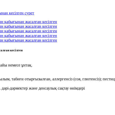
алған кесілген
 майы немесе ұнтақ.
рылым, табиғи отырғызылған, аллергенсіз (соя, глютенсіз); пест
 дәрі-дәрмектер және денсаулық сақтау өнімдері