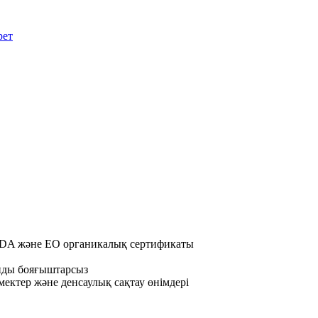
USDA және EO органикалық сертификаты
анды бояғыштарсыз
ектер және денсаулық сақтау өнімдері