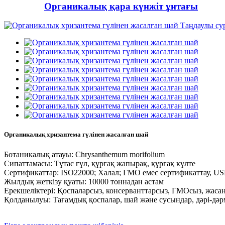
Органикалық қара күнжіт ұнтағы
Органикалық хризантема гүлінен жасалған шай
Ботаникалық атауы: Chrysanthemum morifolium
Сипаттамасы: Тұтас гүл, құрғақ жапырақ, құрғақ күлте
Сертификаттар: ISO22000; Халал; ГМО емес сертификаттау, 
Жылдық жеткізу қуаты: 10000 тоннадан астам
Ерекшеліктері: Қоспаларсыз, консерванттарсыз, ГМОсыз, жас
Қолданылуы: Тағамдық қоспалар, шай және сусындар, дәрі-дәрм