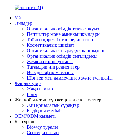
Үй
Өнімдер
Органикалық өсімдік тектес ақуыз
Пептидтер және аминқышқылдары
Табиғи қоректік ингредиенттер
Косметикалық шикізат
Органикалық саңырауқұлақ өнімдері
Органикалық өсімдік сығындысы
Жеміс-көкөніс ұнтағы
Тағамдық ингредиенттер
Өсімдік эфир майлары
Шөптер мен дәмдеуіштер және гүл шайы
Жаңалықтар
Жаңалықтар
Білім
Жиі қойылатын сұрақтар және қызметтер
Жиі қойылатын сұрақтар
Біздің қызметіміз
OEM/ODM қызметі
Біз туралы
Bioway туралы
Сертификаттар