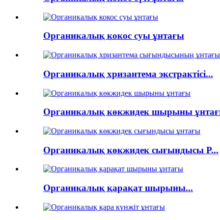
Органикалық кокос суы ұнтағы
Органикалық хризантема экстрактісі...
Органикалық көкжидек шырыны ұнта
Органикалық көкжидек сығындысы P...
Органикалық қарақат шырыны...