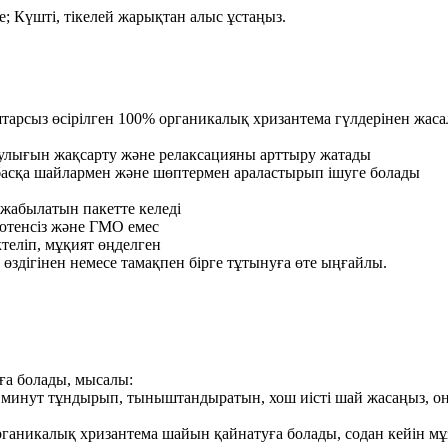
е; Күшті, тікелей жарықтан алыс ұстаңыз.
тарсыз өсірілген 100% органикалық хризантема гүлдерінен жаса
саулығын жақсарту және релаксацияны арттыру жатады
е басқа шайлармен және шөптермен араластырып ішуге болады
 жабылатын пакетте келеді
лютенсіз және ГМО емес
ктеліп, мұқият өңделген
е өздігінен немесе тамақпен бірге тұтынуға өте ыңғайлы.
ға болады, мысалы:
5 минут тұндырып, тыныштандыратын, хош иісті шай жасаңыз, оны
рганикалық хризантема шайын қайнатуға болады, содан кейін м