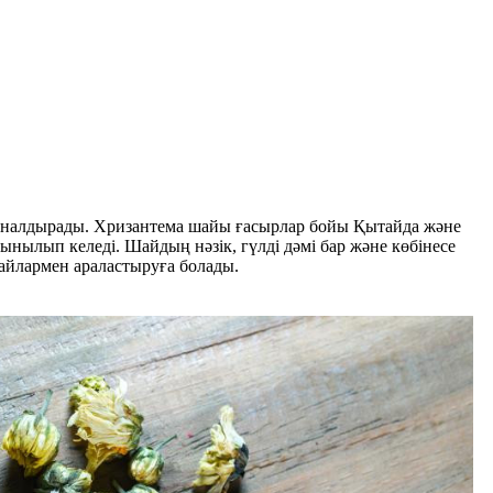
айналдырады. Хризантема шайы ғасырлар бойы Қытайда және
ынылып келеді. Шайдың нәзік, гүлді дәмі бар және көбінесе
шайлармен араластыруға болады.