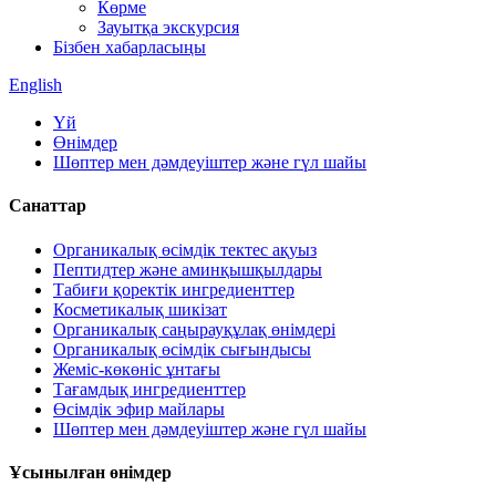
Көрме
Зауытқа экскурсия
Бізбен хабарласыңы
English
Үй
Өнімдер
Шөптер мен дәмдеуіштер және гүл шайы
Санаттар
Органикалық өсімдік тектес ақуыз
Пептидтер және аминқышқылдары
Табиғи қоректік ингредиенттер
Косметикалық шикізат
Органикалық саңырауқұлақ өнімдері
Органикалық өсімдік сығындысы
Жеміс-көкөніс ұнтағы
Тағамдық ингредиенттер
Өсімдік эфир майлары
Шөптер мен дәмдеуіштер және гүл шайы
Ұсынылған өнімдер