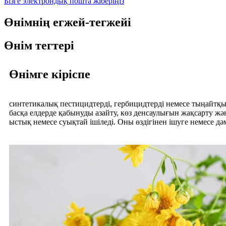
Бізге электрондық пошта жіберіңіз
Өнімнің егжей-тегжейі
Өнім тегтері
Өнімге кіріспе
синтетикалық пестицидтерді, гербицидтерді немесе тыңайт
басқа елдерде қабынуды азайту, көз денсаулығын жақсарту жә
ыстық немесе суықтай ішіледі. Оны өздігінен ішуге немесе д