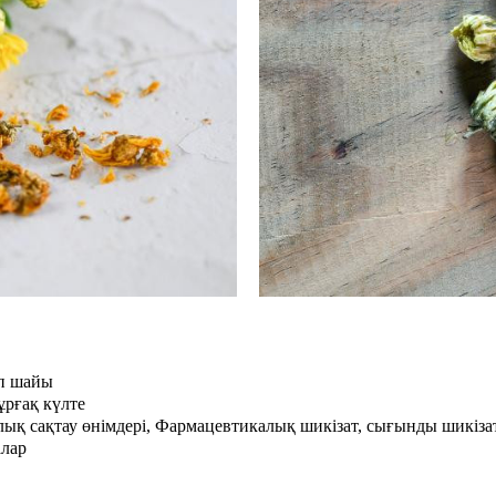
п шайы
ұрғақ күлте
лық сақтау өнімдері, Фармацевтикалық шикізат, сығынды шикіза
алар