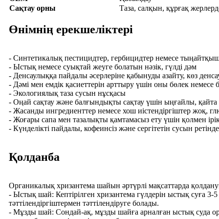
Сақтау орны
Таза, салқын, құрғақ жерлерд
Өнімнің ерекшеліктері
- Синтетикалық пестицидтер, гербицидтер немесе тыңайтқыш
- Ыстық немесе суықтай жеуге болатын нәзік, гүлді дәм
- Денсаулыққа пайдалы әсерлеріне қабынуды азайту, көз ден
- Дәмі мен емдік қасиеттерін арттыру үшін оны бөлек немес
- Экологиялық таза сусын нұсқасы
- Оңай сақтау және балғындықты сақтау үшін ыңғайлы, қайта
- Жасанды ингредиенттер немесе хош иістендіргіштер жоқ, г
- Жоғары сапа мен тазалықты қамтамасыз ету үшін қолмен ірі
- Күнделікті пайдалы, кофеинсіз және сергітетін сусын ретінд
Қолданба
Органикалық хризантема шайын әртүрлі мақсаттарда қолдану
- Ыстық шай: Кептірілген хризантема гүлдерін ыстық суға 3-
тәттілендіргіштермен тәттілендіруге болады.
- Мұзды шай: Сондай-ақ, мұзды шайға арналған ыстық суда о