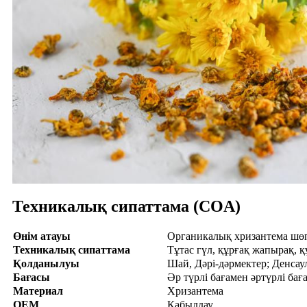
Техникалық сипаттама (COA)
Өнім атауы
Органикалық хризантема шө
Техникалық сипаттама
Тұтас гүл, құрғақ жапырақ, қ
Қолданылуы
Шай, Дәрі-дәрмектер; Денсау
Бағасы
Әр түрлі бағамен әртүрлі бағ
Материал
Хризантема
OEM
Қабылдау