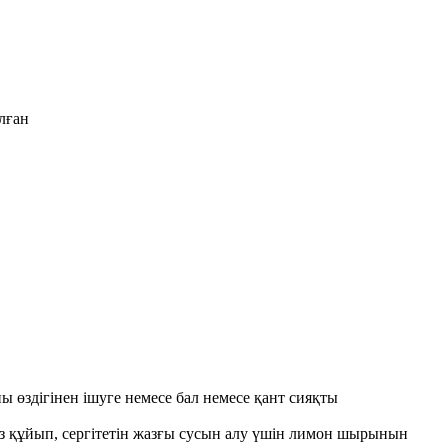
лған
 өздігінен ішуге немесе бал немесе қант сияқты
ұз құйып, сергітетін жазғы сусын алу үшін лимон шырынын