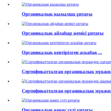
Органикалық қызылша ұнтағы
Органикалық айдаһар жемісі ұнтағы
Органикалық кептірілген асқабақ ...
Сертификатталған органикалық мүкжиде
Сертификатталған органикалық мүкжиде
Органикалық кокос сүті ұнтағы