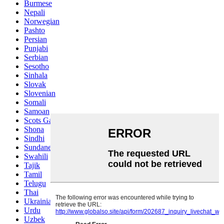
Burmese
Nepali
Norwegian
Pashto
Persian
Punjabi
Serbian
Sesotho
Sinhala
Slovak
Slovenian
Somali
Samoan
Scots Gaelic
Shona
Sindhi
Sundanese
Swahili
Tajik
Tamil
Telugu
Thai
Ukrainian
Urdu
Uzbek