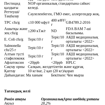
Пестицид
NOP органикалық стандартына сәйкес
қалдығы
келеді.
Реттеуші/
Сәулеленбеген, ГМО емес, аллергендер жоқ.
Таңбалау
400 кФУ/
TPC cfu/g
≤10 000 кфу/г
GB4789.2-2016
г
Ашытқы және
FDA BAM 7-ші
≤200 кТж/г
ND
зең cfu/g
басылымы.
Теріс/10
АҚШ медициналық
E. Coli cfu/g
Теріс/10 г
г
орталығы <2022>
Salmonella
Теріс/10
АҚШ медициналық
Теріс/10 г
cfu/25 г
г
орталығы <2022>
Алтын түсті
Теріс/10
АҚШ медициналық
Теріс/10 г
стафилококк
г
орталығы <2022>
Афлатоксин
<20ppb
<20ppb
HPLC
Сақтау орны
Салқын, желдетілетін және құрғақ
Қаптау
10 кг/ваг, 2 қап (20 кг)/қорап
Дайындаған: Ма ханым
Бекіткен: Чен мырза
Тағамдық желі
P
өнім атауы
Органикалық
Арпа шөбінің ұнтағы
Ақуыз
28,2%