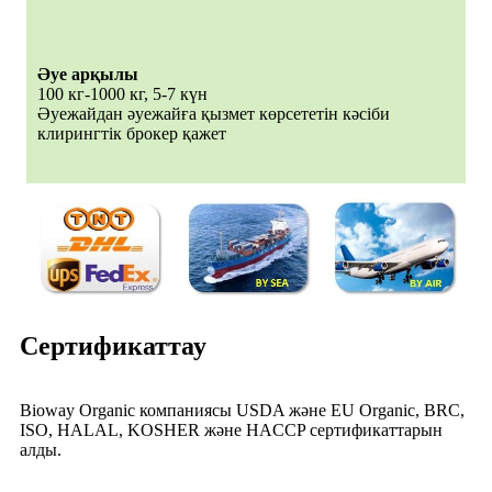
Әуе арқылы
100 кг-1000 кг, 5-7 күн
Әуежайдан әуежайға қызмет көрсететін кәсіби
клирингтік брокер қажет
Сертификаттау
Bioway Organic компаниясы USDA және EU Organic, BRC,
ISO, HALAL, KOSHER және HACCP сертификаттарын
алды.