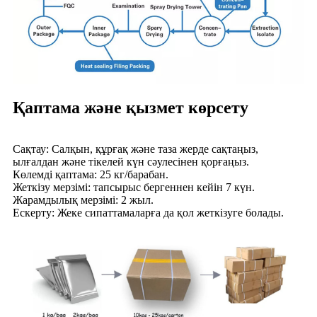
Қаптама және қызмет көрсету
Сақтау: Салқын, құрғақ және таза жерде сақтаңыз,
ылғалдан және тікелей күн сәулесінен қорғаңыз.
Көлемді қаптама: 25 кг/барабан.
Жеткізу мерзімі: тапсырыс бергеннен кейін 7 күн.
Жарамдылық мерзімі: 2 жыл.
Ескерту: Жеке сипаттамаларға да қол жеткізуге болады.