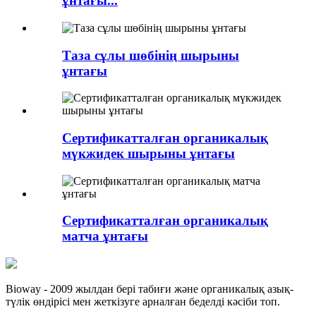
ұнтағы...
Таза сұлы шөбінің шырыны
ұнтағы
Сертификатталған органикалық
мүкжидек шырыны ұнтағы
Сертификатталған органикалық
матча ұнтағы
Bioway - 2009 жылдан бері табиғи және органикалық азық-
түлік өндірісі мен жеткізуге арналған беделді кәсіби топ.