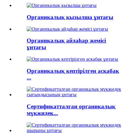
Органикалық қызылша ұнтағы
Органикалық айдаһар жемісі
ұнтағы
Органикалық кептірілген асқабақ
...
Сертификатталған органикалық
мүкжидек...