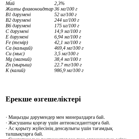
Май
2,3%
Жалпы флавоноидтар
36 м
г/100 г
В1 дәрумені
52 u
г/100 г
В2 дәрумені
244 u
г/100 г
В6 дәрумені
175 u
г/100 г
С дәрумені
14,9 м
г/100 г
Е дәрумені
6,94 м
г/100 г
Fe (темір)
42,1 м
г/100 г
Ca (кальций)
469,4 м
г/100 г
Cu (мыс)
3,5 м
г/100 г
Mg (магний)
38,4 м
г/100 г
Zn (мырыш)
22.7
m
г/100 г
K (калий)
986,9 м
г/100 г
Ерекше өзгешеліктері
· Маңызды дәрумендер мен минералдарға бай.
· Жасушаны қорғау үшін антиоксиданттарға бай.
· Ас қорыту жүйесінің денсаулығы үшін тағамдық
талшықтарға бай.