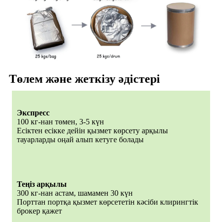
Төлем және жеткізу әдістері
Экспресс
100 кг-нан төмен, 3-5 күн
Есіктен есікке дейін қызмет көрсету арқылы
тауарларды оңай алып кетуге болады
Теңіз арқылы
300 кг-нан астам, шамамен 30 күн
Порттан портқа қызмет көрсететін кәсіби клирингтік
брокер қажет