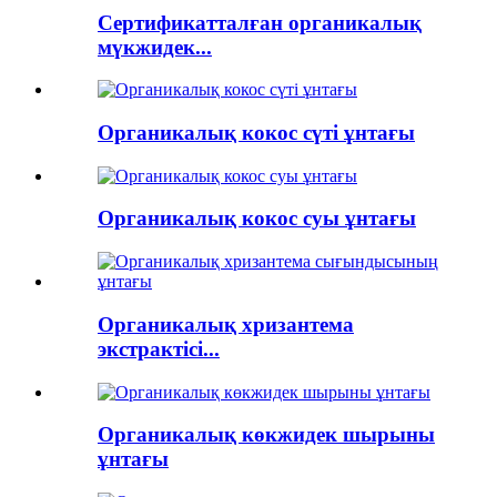
Сертификатталған органикалық
мүкжидек...
Органикалық кокос сүті ұнтағы
Органикалық кокос суы ұнтағы
Органикалық хризантема
экстрактісі...
Органикалық көкжидек шырыны
ұнтағы