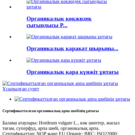
Органикалық көкжидек
сығындысы P...
Органикалық қарақат шырыны...
Органикалық қара күнжіт ұнтағы
Сертификатталған органикалық арпа шөбінің ұнтағы
Балама атаулары: Hordeum vulgare L., көк шөптер, жасыл
тағам, суперфуд, арпа шөбі, органикалық арпа.
Сертификаттар: NOP және EU Organic; BRC; ISO22000;