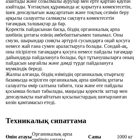
азайтады және созылмалы аурулар мен ерте қартаю қаупін
азайтады. Ұнтақтың құрамында ас қорытуға көмектесетін,
ішек денсаулығын жақсартатын және тоқтық сезімін беру
арқылы салауатты салмақты сақтауға көмектесетін
тағамдық талшықтар да бар.
Қоректік пайдасынан басқа, біздің органикалық арпа
шөбінің ұнтағы өзінің әмбебаптығымен танымал. Оны
смузи, шырындар сияқты әртүрлі сусындарға оңай қосуға
немесе жай ғана сумен араластыруға болады. Сондай-ақ,
оны пісірілген тағамдарға қосуға немесе пайдалы тағамдар
дайындауда пайдалануға болады, бұл тұтынушыларға оның
пайдасын ыңғайлы және дәмді түрде пайдалануға
мүмкіндік береді.
Жалпы алғанда, біздің өзіміздің органикалық отырғызу
базамызда өсірілген органикалық арпа шөбінің ұнтағы
салауатты өмір салтына табиғи, таза және өте пайдалы
қосымша болып табылады, маңызды қоректік заттар мен
денсаулықты нығайтатын қосылыстардың шоғырланған
көзін қамтамасыз етеді.
Техникалық сипаттама
Органикалық арпа
Өнім атауы
Саны
1000 кг
шөбінің ұнтағы