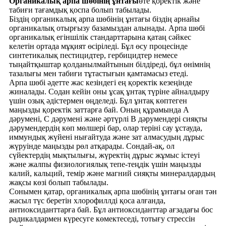
Органикалық арпа шөбінің ұнтағы
өте қоректік және
табиғи тағамдық қоспа болып табылады.
Біздің органикалық арпа шөбінің ұнтағы біздің арнайы
органикалық отырғызу базамыздан алынады. Арпа шөбі
органикалық егіншілік стандарттарына қатаң сәйкес
келетін ортада мұқият өсіріледі. Бұл өсу процесінде
синтетикалық пестицидтер, гербицидтер немесе
тыңайтқыштар қолданылмайтынын білдіреді, бұл өнімнің
тазалығы мен табиғи тұтастығын қамтамасыз етеді.
Арпа шөбі әдетте жас кезіндегі ең қоректік кезеңінде
жиналады. Содан кейін оны ұсақ ұнтақ түріне айналдыру
үшін озық әдістермен өңделеді. Бұл ұнтақ көптеген
маңызды қоректік заттарға бай. Оның құрамында А
дәрумені, С дәрумені және әртүрлі В дәрумендері сияқты
дәрумендердің көп мөлшері бар, олар теріні сау ұстауда,
иммундық жүйені нығайтуда және зат алмасудың дұрыс
жүруінде маңызды рөл атқарады. Сондай-ақ, ол
сүйектердің мықтылығы, жүректің дұрыс жұмыс істеуі
және жалпы физиологиялық тепе-теңдік үшін маңызды
калий, кальций, темір және магний сияқты минералдардың
жақсы көзі болып табылады.
Сонымен қатар, органикалық арпа шөбінің ұнтағы оған тән
жасыл түс беретін хлорофиллді қоса алғанда,
антиоксиданттарға бай. Бұл антиоксиданттар ағзадағы бос
радикалдармен күресуге көмектеседі, тотығу стрессін