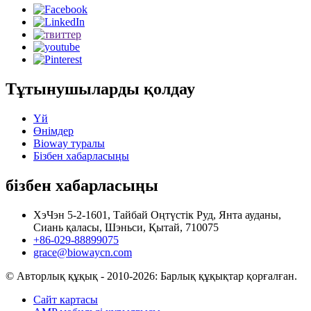
Тұтынушыларды қолдау
Үй
Өнімдер
Bioway туралы
Бізбен хабарласыңы
бізбен хабарласыңы
ХэЧэн 5-2-1601, Тайбай Оңтүстік Руд, Янта ауданы,
Сиань қаласы, Шэньси, Қытай, 710075
+86-029-88899075
grace@biowaycn.com
© Авторлық құқық - 2010-2026: Барлық құқықтар қорғалған.
Сайт картасы