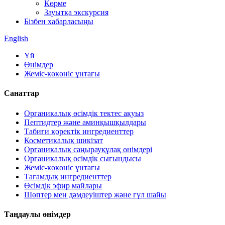
Көрме
Зауытқа экскурсия
Бізбен хабарласыңы
English
Үй
Өнімдер
Жеміс-көкөніс ұнтағы
Санаттар
Органикалық өсімдік тектес ақуыз
Пептидтер және аминқышқылдары
Табиғи қоректік ингредиенттер
Косметикалық шикізат
Органикалық саңырауқұлақ өнімдері
Органикалық өсімдік сығындысы
Жеміс-көкөніс ұнтағы
Тағамдық ингредиенттер
Өсімдік эфир майлары
Шөптер мен дәмдеуіштер және гүл шайы
Таңдаулы өнімдер