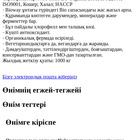
ISO9001, Кошер; Халал; HACCP
· Bioway ұнтағы түріндегі Bio сапасындағы жас жасыл арпа.
· Құрамында көптеген дәрумендер, минералдар және
ферменттер бар.
· Бұл пайдалы хлорофилл мен талшық көзі.
· Күшті антиоксидант.
· Органикалық фермада өсіріледі.
· Вегетариандықтарға да, вегандарға да жарамды.
· Дәмдеуіштерден, тәттілендіргіштерден, бояғыштардан,
консерванттардан және ГМО-дан тазартылған.
Жылдық жеткізу қуаты: 1000 кг
Бізге электрондық пошта жіберіңіз
Өнімнің егжей-тегжейі
Өнім тегтері
Өнімге кіріспе