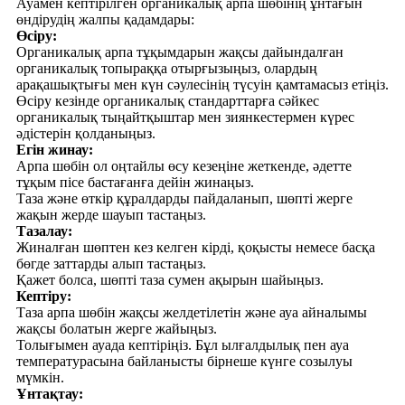
Ауамен кептірілген органикалық арпа шөбінің ұнтағын
өндірудің жалпы қадамдары:
Өсіру:
Органикалық арпа тұқымдарын жақсы дайындалған
органикалық топыраққа отырғызыңыз, олардың
арақашықтығы мен күн сәулесінің түсуін қамтамасыз етіңіз.
Өсіру кезінде органикалық стандарттарға сәйкес
органикалық тыңайтқыштар мен зиянкестермен күрес
әдістерін қолданыңыз.
Егін жинау:
Арпа шөбін ол оңтайлы өсу кезеңіне жеткенде, әдетте
тұқым пісе бастағанға дейін жинаңыз.
Таза және өткір құралдарды пайдаланып, шөпті жерге
жақын жерде шауып тастаңыз.
Тазалау:
Жиналған шөптен кез келген кірді, қоқысты немесе басқа
бөгде заттарды алып тастаңыз.
Қажет болса, шөпті таза сумен ақырын шайыңыз.
Кептіру:
Таза арпа шөбін жақсы желдетілетін және ауа айналымы
жақсы болатын жерге жайыңыз.
Толығымен ауада кептіріңіз. Бұл ылғалдылық пен ауа
температурасына байланысты бірнеше күнге созылуы
мүмкін.
Ұнтақтау: