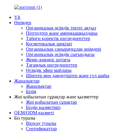
Үй
Өнімдер
Органикалық өсімдік тектес ақуыз
Пептидтер және аминқышқылдары
Табиғи қоректік ингредиенттер
Косметикалық шикізат
Органикалық саңырауқұлақ өнімдері
Органикалық өсімдік сығындысы
Жеміс-көкөніс ұнтағы
Тағамдық ингредиенттер
Өсімдік эфир майлары
Шөптер мен дәмдеуіштер және гүл шайы
Жаңалықтар
Жаңалықтар
Білім
Жиі қойылатын сұрақтар және қызметтер
Жиі қойылатын сұрақтар
Біздің қызметіміз
OEM/ODM қызметі
Біз туралы
Bioway туралы
Сертификаттар