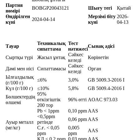
Партия
BOBGP20043121
Шығу тегі
Қытай
нөмірі
Өндірілген
Мерзімі біту
2026-
2024-04-14
күні
күні
04-13
Техникалық
Тест
Тауар
Сынақ әдісі
сипаттама
нәтижесі
Сәйкес
Сыртқы түрі
Жасыл ұнтақ
Көрінетін
келеді
Сәйкес
Дәмі мен иісі
Сипаттамасы
Орган
келеді
Ылғалдылық
≤6%
3,0%
GB 5009.3-2016 I
(г/100 г)
Күл (г/100 г)
≤10%
5,8%
GB 5009.4-2016 I
95%
Бөлшектердің
өткізгіштік
96% өтті
AOAC 973.03
өлшемі
200 тор
Pb < 1ppm
0,10 ppm
AAS
<0,5ppm
0,06 ppm
AAS
Ауыр металл
ретінде
(мг/кг)
С.ғ. < 0,05
0,005
AAS
ppm
ppm
КД < 0,2 ppm
0,03 ppm
AAS