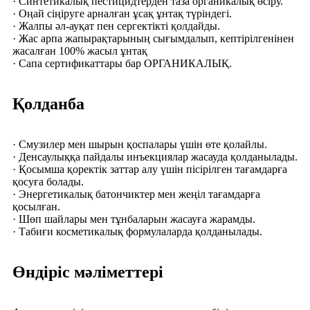
· Синтетикалық пестицидтерден таза органикалық өсіру.
· Оңай сіңіруге арналған ұсақ ұнтақ түріндегі.
· Жалпы әл-ауқат пен сергектікті қолдайды.
· Жас арпа жапырақтарының сығымдалып, кептірілгенінен
жасалған 100% жасыл ұнтақ
· Сапа сертификаттары бар ОРГАНИКАЛЫҚ.
Қолданба
· Смузилер мен шырын қоспалары үшін өте қолайлы.
· Денсаулыққа пайдалы инъекциялар жасауда қолданылады.
· Қосымша қоректік заттар алу үшін пісірілген тағамдарға
қосуға болады.
· Энергетикалық батончиктер мен жеңіл тағамдарға
қосылған.
· Шөп шайлары мен тұнбаларын жасауға жарамды.
· Табиғи косметикалық формулаларда қолданылады.
Өндіріс мәліметтері