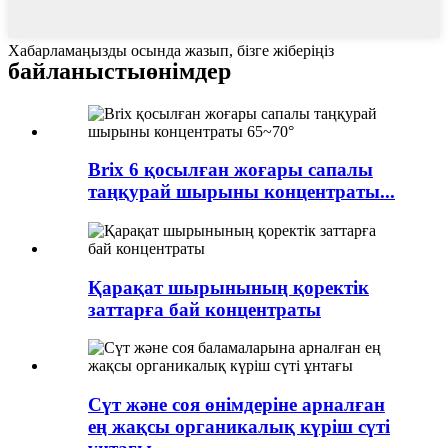
Хабарламаңызды осында жазып, бізге жіберіңіз
байланысты
өнімдер
Brix 6 қосылған жоғары сапалы
таңқурай шырыны концентраты...
Қарақат шырынының қоректік
заттарға бай концентраты
Сүт және соя өнімдеріне арналған
ең жақсы органикалық күріш сүті