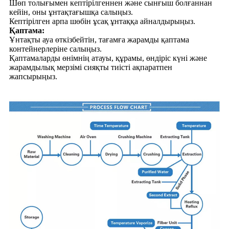
Шөп толығымен кептірілгеннен және сынғыш болғаннан
кейін, оны ұнтақтағышқа салыңыз.
Кептірілген арпа шөбін ұсақ ұнтаққа айналдырыңыз.
Қаптама:
Ұнтақты ауа өткізбейтін, тағамға жарамды қаптама
контейнерлеріне салыңыз.
Қаптамаларды өнімнің атауы, құрамы, өндіріс күні және
жарамдылық мерзімі сияқты тиісті ақпаратпен
жапсырыңыз.