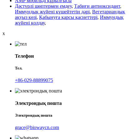
AMP мобильді құрылғысы
Дәстүрлі шөптермен емдеу
,
Табиғи антиоксидант
,
Иммундық жүйені күшейтетін дәрі
,
Вегетариандық
ақуыз көзі
,
Қабынуға қарсы қасиеттері
,
Иммундық
жүйені қолдау
,
x
Телефон
Тел.
+86-029-88899075
Электрондық пошта
Электрондық пошта
grace@biowaycn.com