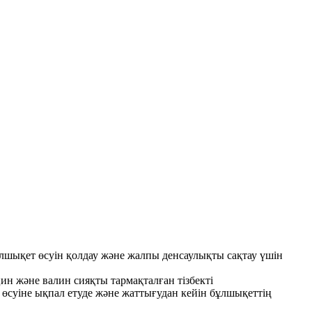
бұлшықет өсуін қолдау және жалпы денсаулықты сақтау үшін
 және валин сияқты тармақталған тізбекті
уіне ықпал етуде және жаттығудан кейін бұлшықеттің