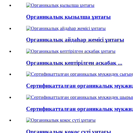
Органикалық қызылша ұнтағы
Органикалық айдаһар жемісі ұнтағы
Органикалық кептірілген асқабақ ...
Сертификатталған органикалық мүкжиде
Сертификатталған органикалық мүкжиде
Органикалық кокос сүті ұнтағы