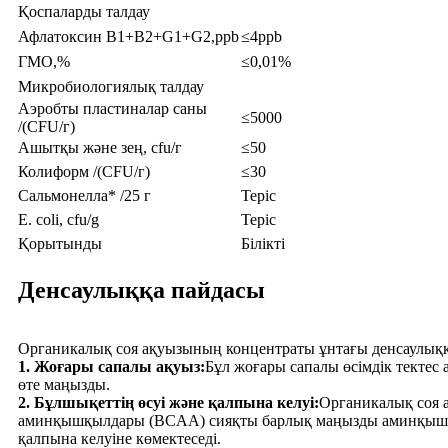
Қоспаларды талдау
Афлатоксин B1+B2+G1+G2,ppb
≤4ppb
ГМО,%
≤0,01%
Микробиологиялық талдау
Аэробты пластиналар саны
≤5000
/(CFU/г)
Ашытқы және зең, cfu/г
≤50
Колиформ /(CFU/г)
≤30
Сальмонелла* /25 г
Теріс
E. coli, cfu/g
Теріс
Қорытынды
Білікті
Денсаулыққа пайдасы
Органикалық соя ақуызының концентраты ұнтағы денсаулыққа 
1. Жоғары сапалы ақуыз:
Бұл жоғары сапалы өсімдік тектес 
өте маңызды.
2. Бұлшықеттің өсуі және қалпына келуі:
Органикалық соя 
аминқышқылдары (BCAA) сияқты барлық маңызды аминқышқыл
қалпына келуіне көмектеседі.