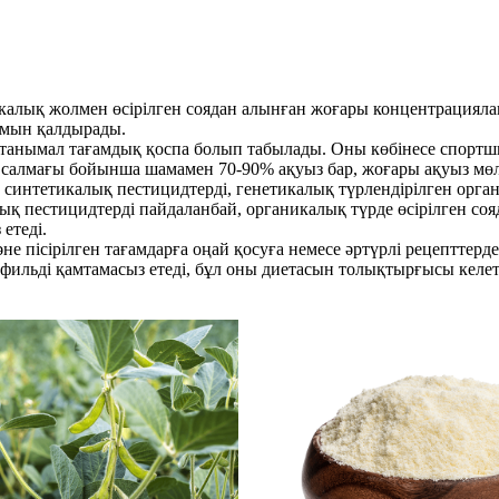
калық жолмен өсірілген соядан алынған жоғары концентрацияла
рамын қалдырады.
 танымал тағамдық қоспа болып табылады. Оны көбінесе спортш
 салмағы бойынша шамамен 70-90% ақуыз бар, жоғары ақуыз мө
синтетикалық пестицидтерді, генетикалық түрлендірілген орга
қ пестицидтерді пайдаланбай, органикалық түрде өсірілген соя
етеді.
не пісірілген тағамдарға оңай қосуға немесе әртүрлі рецепттер
ьді қамтамасыз етеді, бұл оны диетасын толықтырғысы келетін