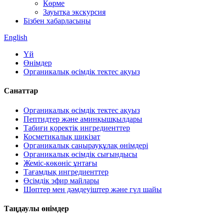
Көрме
Зауытқа экскурсия
Бізбен хабарласыңы
English
Үй
Өнімдер
Органикалық өсімдік тектес ақуыз
Санаттар
Органикалық өсімдік тектес ақуыз
Пептидтер және аминқышқылдары
Табиғи қоректік ингредиенттер
Косметикалық шикізат
Органикалық саңырауқұлақ өнімдері
Органикалық өсімдік сығындысы
Жеміс-көкөніс ұнтағы
Тағамдық ингредиенттер
Өсімдік эфир майлары
Шөптер мен дәмдеуіштер және гүл шайы
Таңдаулы өнімдер