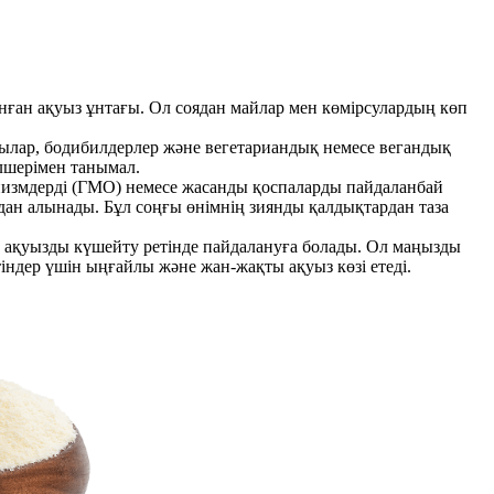
нған ақуыз ұнтағы. Ол соядан майлар мен көмірсулардың көп
ылар, бодибилдерлер және вегетариандық немесе вегандық
лшерімен танымал.
низмдерді (ГМО) немесе жасанды қоспаларды пайдаланбай
дан алынады. Бұл соңғы өнімнің зиянды қалдықтардан таза
де ақуызды күшейту ретінде пайдалануға болады. Ол маңызды
дер үшін ыңғайлы және жан-жақты ақуыз көзі етеді.