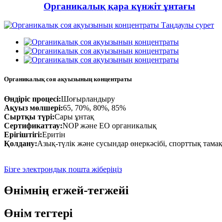
Органикалық қара күнжіт ұнтағы
Органикалық соя ақуызының концентраты
Өндіріс процесі:
Шоғырландыру
Ақуыз мөлшері:
65, 70%, 80%, 85%
Сыртқы түрі:
Сары ұнтақ
Сертификаттау:
NOP және ЕО органикалық
Ерігіштігі:
Еритін
Қолдану:
Азық-түлік және сусындар өнеркәсібі, спорттық тама
Бізге электрондық пошта жіберіңіз
Өнімнің егжей-тегжейі
Өнім тегтері