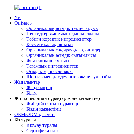
Үй
Өнімдер
Органикалық өсімдік тектес ақуыз
Пептидтер және аминқышқылдары
Табиғи қоректік ингредиенттер
Косметикалық шикізат
Органикалық саңырауқұлақ өнімдері
Органикалық өсімдік сығындысы
Жеміс-көкөніс ұнтағы
Тағамдық ингредиенттер
Өсімдік эфир майлары
Шөптер мен дәмдеуіштер және гүл шайы
Жаңалықтар
Жаңалықтар
Білім
Жиі қойылатын сұрақтар және қызметтер
Жиі қойылатын сұрақтар
Біздің қызметіміз
OEM/ODM қызметі
Біз туралы
Bioway туралы
Сертификаттар