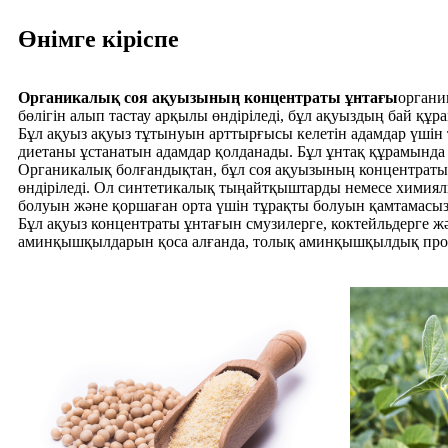
Өнімге кіріспе
Органикалық соя ақуызының концентраты ұнтағы
органи
бөлігін алып тастау арқылы өндіріледі, бұл ақуыздың бай құ
Бұл ақуыз ақуыз тұтынуын арттырғысы келетін адамдар үшін
диетаны ұстанатын адамдар қолданады. Бұл ұнтақ құрамында
Органикалық болғандықтан, бұл соя ақуызының концентраты 
өндіріледі. Ол синтетикалық тыңайтқыштарды немесе химиялы
болуын және қоршаған орта үшін тұрақты болуын қамтамасыз 
Бұл ақуыз концентраты ұнтағын смузилерге, коктейльдерге жә
аминқышқылдарын қоса алғанда, толық аминқышқылдық профил