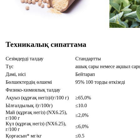
Техникалық сипаттама
Сезімдерді талдау
Стандартты
Түс
ашық сары немесе ақшыл сар
Дәмі, иісі
Бейтарап
Бөлшектердің өлшемі
95% 100 торды өткізеді
Физико-химиялық талдау
Ақуыз (құрғақ негіз)/(г/100 г)
≥65,0%
Ылғалдылық /(г/100г)
≤10.0
Май (құрғақ негіз) (NX6.25),
≤2,0%
г/100 г
Күл (құрғақ негіз) (NX6.25),
≤6,0%
г/100 г
Қорғасын* мг/кг
≤0.5