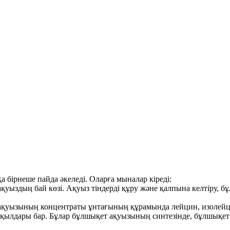
бірнеше пайда әкеледі. Оларға мыналар кіреді:
ақуыздың бай көзі. Ақуыз тіндерді құру және қалпына келтіру, 
ақуызының концентраты ұнтағының құрамында лейцин, изолейцин
дары бар. Бұлар бұлшықет ақуызының синтезінде, бұлшықет өс