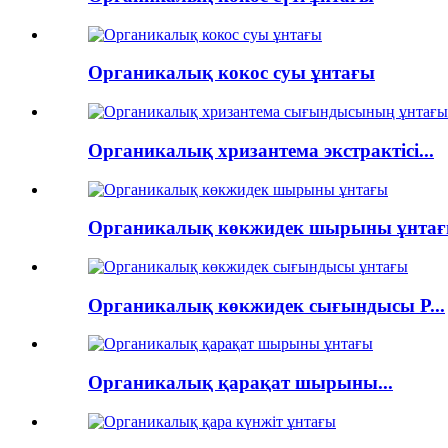
Органикалық кокос суы ұнтағы
Органикалық хризантема экстрактісі...
Органикалық көкжидек шырыны ұнта
Органикалық көкжидек сығындысы P...
Органикалық қарақат шырыны...