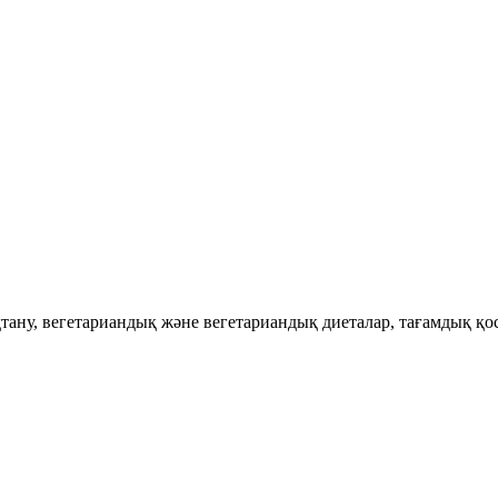
қтану, вегетариандық және вегетариандық диеталар, тағамдық қо