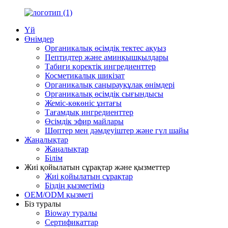
Үй
Өнімдер
Органикалық өсімдік тектес ақуыз
Пептидтер және аминқышқылдары
Табиғи қоректік ингредиенттер
Косметикалық шикізат
Органикалық саңырауқұлақ өнімдері
Органикалық өсімдік сығындысы
Жеміс-көкөніс ұнтағы
Тағамдық ингредиенттер
Өсімдік эфир майлары
Шөптер мен дәмдеуіштер және гүл шайы
Жаңалықтар
Жаңалықтар
Білім
Жиі қойылатын сұрақтар және қызметтер
Жиі қойылатын сұрақтар
Біздің қызметіміз
OEM/ODM қызметі
Біз туралы
Bioway туралы
Сертификаттар