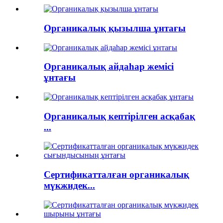
Органикалық қызылша ұнтағы
Органикалық айдаһар жемісі
ұнтағы
Органикалық кептірілген асқабақ
...
Сертификатталған органикалық
мүкжидек...