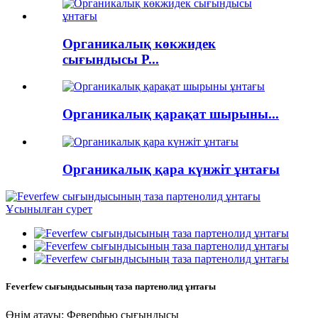
Органикалық көкжидек
сығындысы P...
Органикалық қарақат шырыны...
Органикалық қара күнжіт ұнтағы
Feverfew сығындысының таза партенолид ұнтағы
Өнім атауы: Феверфью сығындысы