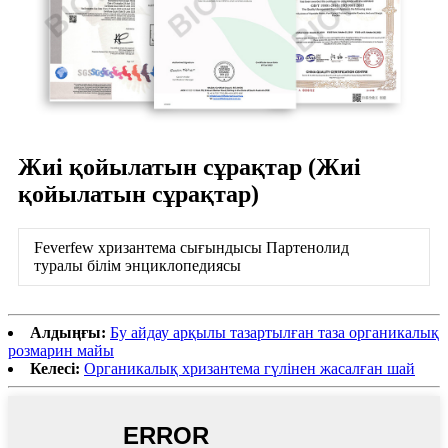
Жиі қойылатын сұрақтар (Жиі
қойылатын сұрақтар)
Feverfew хризантема сығындысы Партенолид
туралы білім энциклопедиясы
Алдыңғы:
Бу айдау арқылы тазартылған таза органикалық
розмарин майы
Келесі:
Органикалық хризантема гүлінен жасалған шай