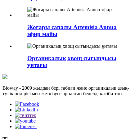
Жоғары сапалы Artemisia Annua
эфир майы
Органикалық хвощ сығындысы
ұнтағы
Bioway - 2009 жылдан бері табиғи және органикалық азық-
түлік өндірісі мен жеткізуге арналған беделді кәсіби топ.