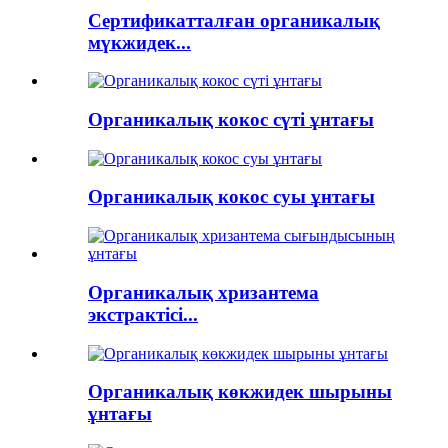
Сертификатталған органикалық
мүкжидек...
Органикалық кокос сүті ұнтағы
Органикалық кокос суы ұнтағы
Органикалық хризантема
экстрактісі...
Органикалық көкжидек шырыны
ұнтағы