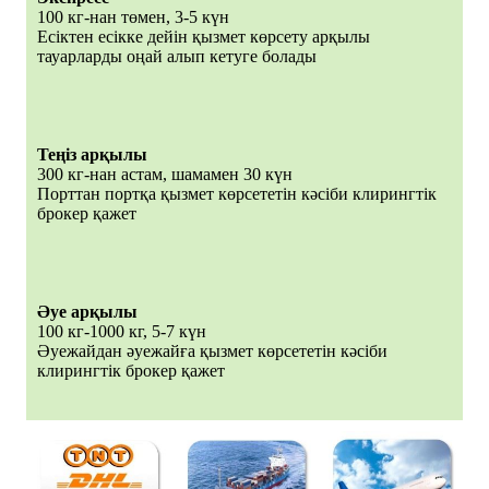
100 кг-нан төмен, 3-5 күн
Есіктен есікке дейін қызмет көрсету арқылы
тауарларды оңай алып кетуге болады
Теңіз арқылы
300 кг-нан астам, шамамен 30 күн
Порттан портқа қызмет көрсететін кәсіби клирингтік
брокер қажет
Әуе арқылы
100 кг-1000 кг, 5-7 күн
Әуежайдан әуежайға қызмет көрсететін кәсіби
клирингтік брокер қажет