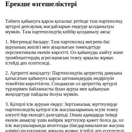
Ерекше өзгешеліктері
Табиғи қабынуға қарсы қосылыс ретінде таза партенолид
әртүрлі денсаулық жағдайларын емдеуде қолданылуы
мүмкін. Таза партенолидтің кейбір қолданылу аясы:
1. Мигреньді басқару: Таза партенолид мигрень бас
ауруының жиілігі мен ауырлығын төмендетуде
перспективалы екенін көрсетті. Ол қабынуды азайту және
тромбоциттердің агрегациясын тежеу ​​арқылы жұмыс
істейді деп есептеледі.
2. Артритті жеңілдету: Партенолидтің артриттің дамуына
қатысатын қабынуға қарсы цитокиндердің өндірілуін
тежейтіні көрсетілген. Сондықтан ол артриттің әртүрлі
түрлерімен байланысты буын ауруы мен қабынуын
жеңілдетуде пайдалы болуы мүмкін.
3. Қатерлі ісік ауруын емдеу: Зертханалық зерттеулерде
партенолидтің қатерлі ісік жасушаларының өсуін тежеу ​​​​
әлеуеті бар екендігі дәлелденді. Оның адамдарда тиімді
екенін анықтау үшін көбірек зерттеулер қажет болса да, ол
ісік жасушаларында апоптозды (бағдарламаланған жасуша
өлімін) индукциялау арқылы жұмыс істейді деп есептеледі.