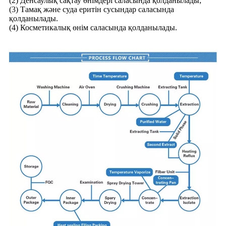
(2) Денсаулық сақтау өнімдері саласында қолданылады;
(3) Тамақ және суда еритін сусындар саласында
қолданылады.
(4) Косметикалық өнім саласында қолданылады.