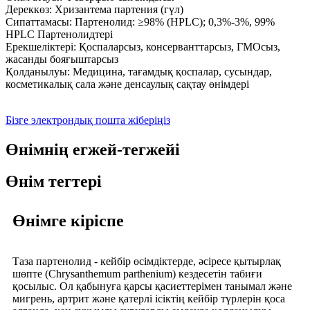
Дереккөз: Хризантема партения (гүл)
Сипаттамасы: Партенолид: ≥98% (HPLC); 0,3%-3%, 99%
HPLC Партенолидтері
Ерекшеліктері: Қоспаларсыз, консерванттарсыз, ГМОсыз,
жасанды бояғыштарсыз
Қолданылуы: Медицина, тағамдық қоспалар, сусындар,
косметикалық сала және денсаулық сақтау өнімдері
Бізге электрондық пошта жіберіңіз
Өнімнің егжей-тегжейі
Өнім тегтері
Өнімге кіріспе
Таза партенолид - кейбір өсімдіктерде, әсіресе қытырлақ
шөпте (Chrysanthemum parthenium) кездесетін табиғи
қосылыс. Ол қабынуға қарсы қасиеттерімен танымал және
мигрень, артрит және қатерлі ісіктің кейбір түрлерін қоса