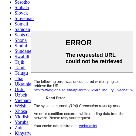
Sesotho
Sinhala
Slovak
Slovenian
Somali
Samoan
Scots Gaelic
Shona
Sindhi
Sundanese
Swahili
Tajik
Tamil
Telugu
Thai
Ukrainian
Urdu
Uzbek
Vietnamese
Welsh
Xhosa
Yiddish
Yoruba
Zulu
Kinyarwanda