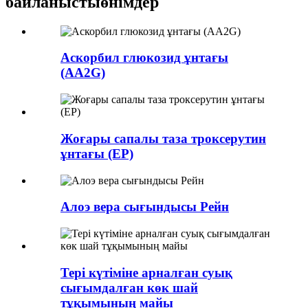
байланысты
өнімдер
Аскорбил глюкозид ұнтағы
(AA2G)
Жоғары сапалы таза троксерутин
ұнтағы (EP)
Алоэ вера сығындысы Рейн
Тері күтіміне арналған суық
сығымдалған көк шай
тұқымының майы