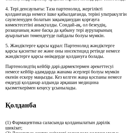
4. Тері денсаулығы: Таза партенолид, жергілікті
қолданғанда немесе ішке қабылдағанда, теріні ультракүлгін
сәулеленуден болатын зақымданудан қорғауға
көмектесетіні анықталды. Сондай-ақ, ол безеудің,
розацеаның және басқа да қабыну тері ауруларының
ауырлығын төмендетуде пайдалы болуы мүмкін.
5. Жәндіктерге қарсы құрал: Партенолид жәндіктерге
қарсы қасиетке ие және оны инсектицид ретінде немесе
жәндіктерге қарсы өнімдерде қолдануға болады.
Партенолидтің кейбір дәрі-дәрмектермен әрекеттесуі
немесе кейбір адамдарда жанама әсерлері болуы мүмкін
екенін ескеру маңызды. Кез келген жаңа қоспаны немесе
емдеуді қолданар алдында әрқашан медицина
қызметкерімен кеңесу ұсынылады.
Қолданба
(1) Фармацевтика саласында қолданылатын дәрілік
шикізат;