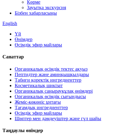
Көрме
Зауытқа экскурсия
Бізбен хабарласыңы
English
Үй
Өнімдер
Өсімдік эфир майлары
Санаттар
Органикалық өсімдік тектес ақуыз
Пептидтер және аминқышқылдары
Табиғи қоректік ингредиенттер
Косметикалық шикізат
Органикалық саңырауқұлақ өнімдері
Органикалық өсімдік сығындысы
Жеміс-көкөніс ұнтағы
Тағамдық ингредиенттер
Өсімдік эфир майлары
Шөптер мен дәмдеуіштер және гүл шайы
Таңдаулы өнімдер