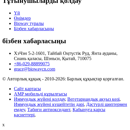
Тұтынушыларды қолдау
Үй
Өнімдер
Bioway туралы
Бізбен хабарласыңы
бізбен хабарласыңы
ХэЧэн 5-2-1601, Тайбай Оңтүстік Руд, Янта ауданы,
Сиань қаласы, Шэньси, Қытай, 710075
+86-029-88899075
grace@biowaycn.com
© Авторлық құқық - 2010-2026: Барлық құқықтар қорғалған.
Сайт картасы
AMP мобильді құрылғысы
Иммундық жүйені қолдау
,
Вегетариандық ақуыз көзі
,
Иммундық жүйені күшейтетін дәрі
,
Дәстүрлі шөптермен
емдеу
,
Табиғи антиоксидант
,
Қабынуға қарсы
қасиеттері
,
x