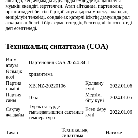
алғанда, кең ауқымды ауруларды емдеуде қолданылуы
мүмкін екендігі зерттелген. Атап айтқанда, партенолид
организмдегі белгілі бір қабынуға қарсы молекулалардың
өндірілуін тежейді, сондай-ақ қатерлі ісіктің дамуында рөл
атқаратын белгілі бір ферменттердің белсенділігін өзгертеді
деп есептеледі.
Техникалық сипаттама (COA)
Өнім
Партенолид CAS:20554-84-1
атауы
Өсімдік
хризантема
көзі
Партия
Қолдану
XBJNZ-20220106
2022.01.06
нөмірі
күні
Партия
Мерзімі
10 кг
2024.01.05
саны
біту күні
Тұрақты түрде
Сақтау
Есеп беру
тығыздағышпен сақтаңыз
2022.01.06
жағдайы
күні
температура
Техникалық
Тауар
Нәтиже
сипаттама