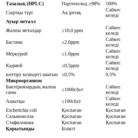
Тазалық (HPLC)
Партенолид ≥98%
100%
Сәйкес
Сыртқы түрі
Ақ ұнтақ
келеді
Ауыр металл
Сәйкес
Жалпы металдар
≤10,0 ppm
келеді
Сәйкес
Бастама
≤2.0ppm
келеді
Сәйкес
Меркурий
≤1.0ppm
келеді
Сәйкес
Кадмий
≤0,5ppm
келеді
кептіру кезіндегі шығын
≤0,5%
0,5%
Микроорганизм
Бактериялардың жалпы
Сәйкес
≤1000cfu/г
саны
келеді
Сәйкес
Ашытқы
≤100cfu/г
келеді
Escherichia coli
Қоспаған
Қоспаған
Сальмонелла
Қоспаған
Қоспаған
Стафилококк
Қоспаған
Қоспаған
Қорытынды
Білікті