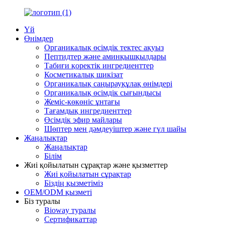
Үй
Өнімдер
Органикалық өсімдік тектес ақуыз
Пептидтер және аминқышқылдары
Табиғи қоректік ингредиенттер
Косметикалық шикізат
Органикалық саңырауқұлақ өнімдері
Органикалық өсімдік сығындысы
Жеміс-көкөніс ұнтағы
Тағамдық ингредиенттер
Өсімдік эфир майлары
Шөптер мен дәмдеуіштер және гүл шайы
Жаңалықтар
Жаңалықтар
Білім
Жиі қойылатын сұрақтар және қызметтер
Жиі қойылатын сұрақтар
Біздің қызметіміз
OEM/ODM қызметі
Біз туралы
Bioway туралы
Сертификаттар