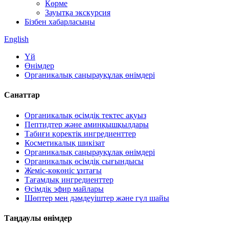
Көрме
Зауытқа экскурсия
Бізбен хабарласыңы
English
Үй
Өнімдер
Органикалық саңырауқұлақ өнімдері
Санаттар
Органикалық өсімдік тектес ақуыз
Пептидтер және аминқышқылдары
Табиғи қоректік ингредиенттер
Косметикалық шикізат
Органикалық саңырауқұлақ өнімдері
Органикалық өсімдік сығындысы
Жеміс-көкөніс ұнтағы
Тағамдық ингредиенттер
Өсімдік эфир майлары
Шөптер мен дәмдеуіштер және гүл шайы
Таңдаулы өнімдер