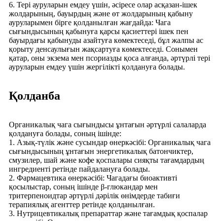
6. Тері ауруларын емдеу үшін, әсіресе олар асқазан-ішек
жолдарының, бауырдың және өт жолдарының қабыну
ауруларымен бірге қолданылған жағдайда: Чага
сығындысының қабынуға қарсы қасиеттері ішек пен
бауырдағы қабынуды азайтуға көмектеседі, бұл жалпы ас
қорыту денсаулығын жақсартуға көмектеседі. Сонымен
қатар, оны экзема мен псориазды қоса алғанда, әртүрлі тері
ауруларын емдеу үшін жергілікті қолдануға болады.
Қолданба
Органикалық чага сығындысы ұнтағын әртүрлі салаларда
қолдануға болады, соның ішінде:
1. Азық-түлік және сусындар өнеркәсібі: Органикалық чага
сығындысының ұнтағын энергетикалық батончиктер,
смузилер, шай және кофе қоспалары сияқты тағамдардың
ингредиенті ретінде пайдалануға болады.
2. Фармацевтика өнеркәсібі: Чагадағы биоактивті
қосылыстар, соның ішінде β-глюкандар мен
тритерпеноидтар әртүрлі дәрілік өнімдерде табиғи
терапиялық агенттер ретінде қолданылған.
3. Нутрицевтикалық препараттар және тағамдық қоспалар