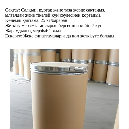
Сақтау: Салқын, құрғақ және таза жерде сақтаңыз,
ылғалдан және тікелей күн сәулесінен қорғаңыз.
Көлемді қаптама: 25 кг/барабан.
Жеткізу мерзімі: тапсырыс бергеннен кейін 7 күн.
Жарамдылық мерзімі: 2 жыл.
Ескерту: Жеке сипаттамаларға да қол жеткізуге болады.