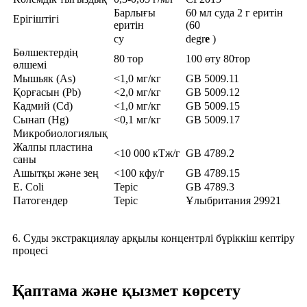
Барлығы
60 мл суда 2 г еритін
Ерігіштігі
еритін
(60
су
degr
e
)
Бөлшектердің
80 тор
100 өту 80тор
өлшемі
Мышьяк (As)
<1,0 мг/кг
GB 5009.11
Қорғасын (Pb)
<2,0 мг/кг
GB 5009.12
Кадмий (Cd)
<1,0 мг/кг
GB 5009.15
Сынап (Hg)
<0,1 мг/кг
GB 5009.17
Микробиологиялық
Жалпы пластина
<10 000 кТж/г
GB 4789.2
саны
Ашытқы және зең
<100 кфу/г
GB 4789.15
E. Coli
Теріс
GB 4789.3
Патогендер
Теріс
Ұлыбритания 29921
6. Суды экстракциялау арқылы концентрлі бүріккіш кептіру
процесі
Қаптама және қызмет көрсету