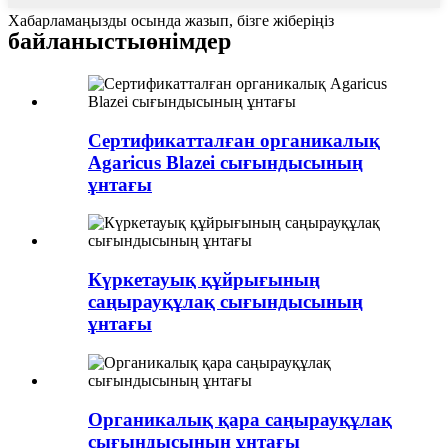
Хабарламаңызды осында жазып, бізге жіберіңіз
байланысты
өнімдер
Сертификатталған органикалық
Agaricus Blazei сығындысының
ұнтағы
Күркетауық құйрығының
саңырауқұлақ сығындысының
ұнтағы
Органикалық қара саңырауқұлақ
сығындысының ұнтағы