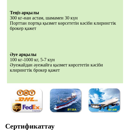
Теңіз арқылы
300 кг-нан астам, шамамен 30 күн
Порттан портқа қызмет көрсететін кәсіби клирингтік
брокер қажет
Әуе арқылы
100 кг-1000 кг, 5-7 күн
Әуежайдан әуежайға қызмет көрсететін кәсіби
клирингтік брокер қажет
Сертификаттау