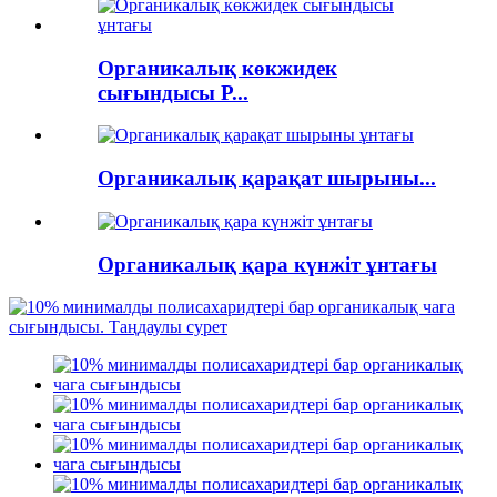
Органикалық көкжидек
сығындысы P...
Органикалық қарақат шырыны...
Органикалық қара күнжіт ұнтағы