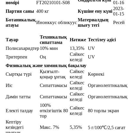
нөмірі
FT20210101-S08
01-16
2023-
Партия саны
400 кг
Күшіне ену күні
01-15
Ботаникалық
Материалдың
Инонккус обликуус
Ресей
атауы
шығу тегі
Техникалық
Тауар
Нәтиже
Тестілеу әдісі
сипаттама
Полисахаридтер
10% мин
13,35%
UV
Сәйкес
Тритерпен
Оң
UV
келеді
Физикалық және химиялық бақылау
Қызғылт-
Сәйкес
Сыртқы түрі
Көрнекі
қоңыр ұнтақ
келеді
Сәйкес
Иіс
Сипаттамасы
Органолептикалық
келеді
Сәйкес
Дәмін татты
Сипаттамасы
Органолептикалық
келеді
100%
Сәйкес
Електі талдау
өткізгіштік 80
80 торлы экран
келеді
тор
Кептіру
кезіндегі
Макс. 7%
5,35%
5 г/100℃/2,5 сағат
шығын