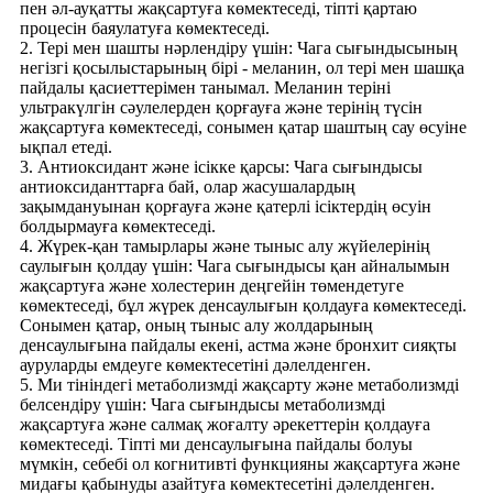
пен әл-ауқатты жақсартуға көмектеседі, тіпті қартаю
процесін баяулатуға көмектеседі.
2. Тері мен шашты нәрлендіру үшін: Чага сығындысының
негізгі қосылыстарының бірі - меланин, ол тері мен шашқа
пайдалы қасиеттерімен танымал. Меланин теріні
ультракүлгін сәулелерден қорғауға және терінің түсін
жақсартуға көмектеседі, сонымен қатар шаштың сау өсуіне
ықпал етеді.
3. Антиоксидант және ісікке қарсы: Чага сығындысы
антиоксиданттарға бай, олар жасушалардың
зақымдануынан қорғауға және қатерлі ісіктердің өсуін
болдырмауға көмектеседі.
4. Жүрек-қан тамырлары және тыныс алу жүйелерінің
саулығын қолдау үшін: Чага сығындысы қан айналымын
жақсартуға және холестерин деңгейін төмендетуге
көмектеседі, бұл жүрек денсаулығын қолдауға көмектеседі.
Сонымен қатар, оның тыныс алу жолдарының
денсаулығына пайдалы екені, астма және бронхит сияқты
ауруларды емдеуге көмектесетіні дәлелденген.
5. Ми тініндегі метаболизмді жақсарту және метаболизмді
белсендіру үшін: Чага сығындысы метаболизмді
жақсартуға және салмақ жоғалту әрекеттерін қолдауға
көмектеседі. Тіпті ми денсаулығына пайдалы болуы
мүмкін, себебі ол когнитивті функцияны жақсартуға және
мидағы қабынуды азайтуға көмектесетіні дәлелденген.