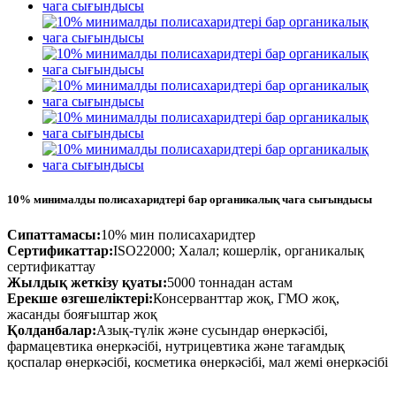
10% минималды полисахаридтері бар органикалық чага сығындысы
Сипаттамасы:
10% мин полисахаридтер
Сертификаттар:
ISO22000; Халал; кошерлік, органикалық
сертификаттау
Жылдық жеткізу қуаты:
5000 тоннадан астам
Ерекше өзгешеліктері:
Консерванттар жоқ, ГМО жоқ,
жасанды бояғыштар жоқ
Қолданбалар:
Азық-түлік және сусындар өнеркәсібі,
фармацевтика өнеркәсібі, нутрицевтика және тағамдық
қоспалар өнеркәсібі, косметика өнеркәсібі, мал жемі өнеркәсібі