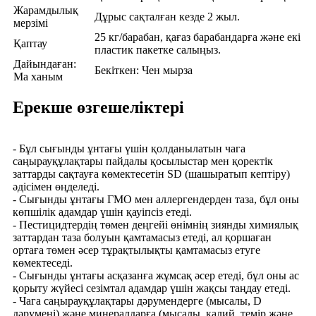
Жарамдылық
Дұрыс сақталған кезде 2 жыл.
мерзімі
25 кг/барабан, қағаз барабандарға және екі
Қаптау
пластик пакетке салыңыз.
Дайындаған:
Бекіткен: Чен мырза
Ма ханым
Ерекше өзгешеліктері
- Бұл сығынды ұнтағы үшін қолданылатын чага
саңырауқұлақтары пайдалы қосылыстар мен қоректік
заттарды сақтауға көмектесетін SD (шашыратып кептіру)
әдісімен өңделеді.
- Сығынды ұнтағы ГМО мен аллергендерден таза, бұл оны
көпшілік адамдар үшін қауіпсіз етеді.
- Пестицидтердің төмен деңгейі өнімнің зиянды химиялық
заттардан таза болуын қамтамасыз етеді, ал қоршаған
ортаға төмен әсер тұрақтылықты қамтамасыз етуге
көмектеседі.
- Сығынды ұнтағы асқазанға жұмсақ әсер етеді, бұл оны ас
қорыту жүйесі сезімтал адамдар үшін жақсы таңдау етеді.
- Чага саңырауқұлақтары дәрумендерге (мысалы, D
дәрумені) және минералдарға (мысалы, калий, темір және