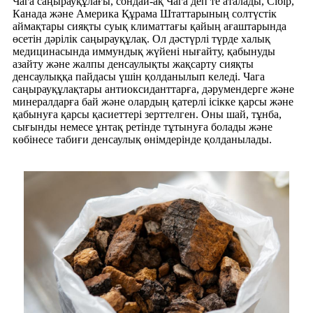
Чага саңырауқұлағы, сондай-ақ Чага деп те аталады, Сібір,
Канада және Америка Құрама Штаттарының солтүстік
аймақтары сияқты суық климаттағы қайың ағаштарында
өсетін дәрілік саңырауқұлақ. Ол дәстүрлі түрде халық
медицинасында иммундық жүйені нығайту, қабынуды
азайту және жалпы денсаулықты жақсарту сияқты
денсаулыққа пайдасы үшін қолданылып келеді. Чага
саңырауқұлақтары антиоксиданттарға, дәрумендерге және
минералдарға бай және олардың қатерлі ісікке қарсы және
қабынуға қарсы қасиеттері зерттелген. Оны шай, тұнба,
сығынды немесе ұнтақ ретінде тұтынуға болады және
көбінесе табиғи денсаулық өнімдерінде қолданылады.