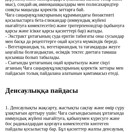
мыс), сондай-ақ аминқышқылдары мен полисахаридтер
сияқты маңызды қоректік заттарға бай.
Чага саңырауқұлақтарының құрамындағы биоактивті
қосылыстарға бета-глюкандар (иммундық жүйені
нығайтуға көмектесетін) және тритерпеноидтар (қабынуға
қарсы және ісікке қарсы қасиеттері бар) жатады.
- Экстракт ұнтағының суда еритін табиғаты оны сусындар
мен басқа да рецепттерге оңай қосуға мүмкіндік береді.
- Вегетариандық та, вегетариандық та тағамдарды жеуге
ыңғайлы болғандықтан, өсімдік тектес диетаға тамаша
қосымша болып табылады.
- Сығынды ұнтағының оңай қорытылуы және сіңуі
ағзаның Чага саңырауқұлақтарының қоректік заттары мен
пайдасын толық пайдалана алатынын қамтамасыз етеді.
Денсаулыққа пайдасы
1. Денсаулықты жақсарту, жастықты сақтау және өмір сүру
ұзақтығын арттыру үшін: Чага сығындысының ұнтағында
иммундық жүйені нығайтуға, қабынумен күресуге және
бос радикалдардан қорғауға көмектесетін көптеген
пайдалы қосылыстар бар. Бұл қасиеттер жалпы денсаулық