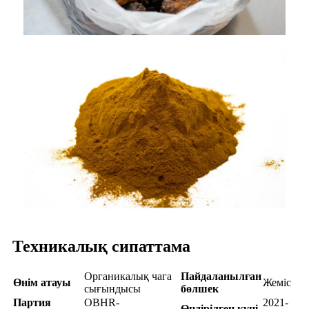
Техникалық сипаттама
Органикалық чага
Пайдаланылған
Өнім атауы
Жеміс
сығындысы
бөлшек
Партия
OBHR-
2021-
Өндірілген күні