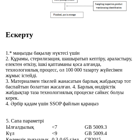
Ескерту
1.* маңызды бақылау нүктесі үшін
2. Құрамы, стерилизация, шашыратып кептіру, араластыру,
електен өткізу, ішкі қаптаманы қоса алғанда,
технологиялық процесс, ол 100 000 тазарту жүйесімен
жұмыс істейді.
3. Материалмен тікелей жанасатын барлық жабдықтар тот
баспайтын болаттан жасалған. 4. Барлық өндірістік
жабдықтар таза технологиялық процеске сәйкес болуы
керек.
4. Әрбір қадам үшін SSOP файлын қараңыз
5. Сапа параметрі
Ылғалдылық
<7
GB 5009.3
Күл
<9
GB 5009.4
Көлемдік тығыздық
0,3-0,65 г/мл
CP2015