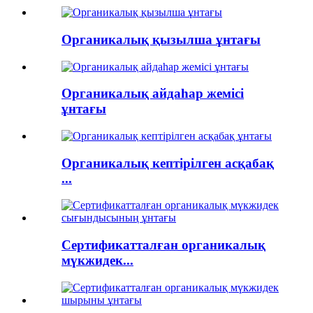
Органикалық қызылша ұнтағы
Органикалық айдаһар жемісі
ұнтағы
Органикалық кептірілген асқабақ
...
Сертификатталған органикалық
мүкжидек...