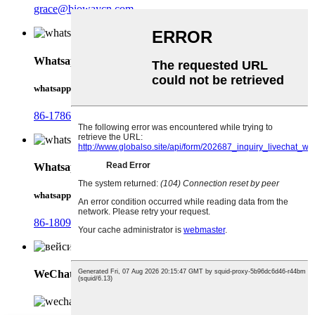
grace@biowaycn.com
Whatsapp
whatsapp
86-17868744306
Whatsapp
whatsapp
86-18092321288
WeChat