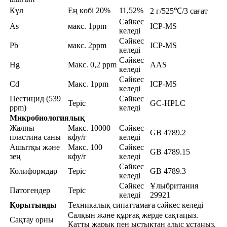
Күл
Ең көбі 20%
11,52%
2 г/525℃/3 сағат
Сәйкес
As
макс. 1ppm
ICP-MS
келеді
Сәйкес
Pb
макс. 2ppm
ICP-MS
келеді
Сәйкес
Hg
Макс. 0,2 ppm
AAS
келеді
Сәйкес
Cd
Макс. 1ppm
ICP-MS
келеді
Пестицид (539
Сәйкес
Теріс
GC-HPLC
ppm)
келеді
Микробиологиялық
Жалпы
Макс. 10000
Сәйкес
GB 4789.2
пластина саны
кфу/г
келеді
Ашытқы және
Макс. 100
Сәйкес
GB 4789.15
зең
кфу/г
келеді
Сәйкес
Колиформдар
Теріс
GB 4789.3
келеді
Сәйкес
Ұлыбритания
Патогендер
Теріс
келеді
29921
Қорытынды
Техникалық сипаттамаға сәйкес келеді
Салқын және құрғақ жерде сақтаңыз.
Сақтау орны
Қатты жарық пен ыстықтан алыс ұстаңыз.