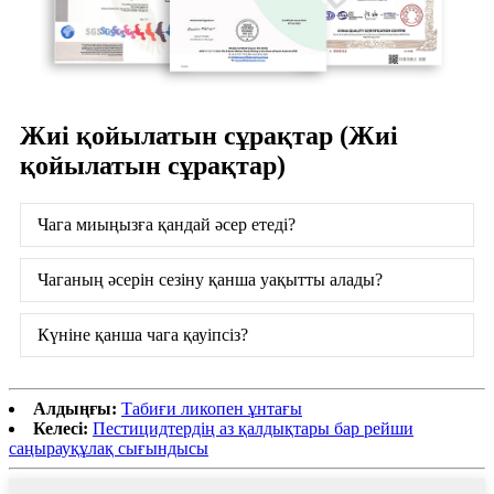
Жиі қойылатын сұрақтар (Жиі
қойылатын сұрақтар)
Чага миыңызға қандай әсер етеді?
Чаганың әсерін сезіну қанша уақытты алады?
Күніне қанша чага қауіпсіз?
Алдыңғы:
Табиғи ликопен ұнтағы
Келесі:
Пестицидтердің аз қалдықтары бар рейши
саңырауқұлақ сығындысы