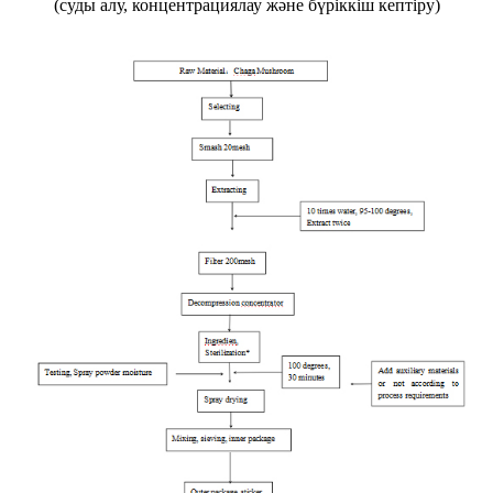
(суды алу, концентрациялау және бүріккіш кептіру)