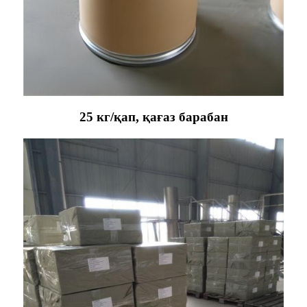
25 кг/қап, қағаз барабан