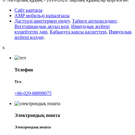
Сайт картасы
AMP мобильді құрылғысы
Дәстүрлі шөптермен емдеу
,
Табиғи антиоксидант
,
Вегетариандық ақуыз көзі
,
Иммундық жүйені
күшейтетін дәрі
,
Қабынуға қарсы қасиеттері
,
Иммундық
жүйені қолдау
,
x
Телефон
Тел.
+86-029-88899075
Электрондық пошта
Электрондық пошта