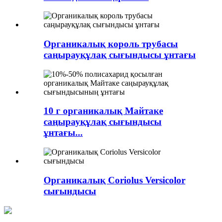
Органикалық король трубасы
саңырауқұлақ сығындысы ұнтағы
10 г органикалық Майтаке
саңырауқұлақ сығындысы
ұнтағы...
Органикалық Coriolus Versicolor
сығындысы