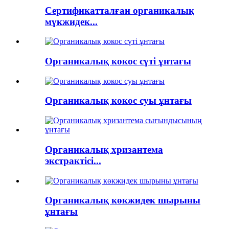
Сертификатталған органикалық
мүкжидек...
Органикалық кокос сүті ұнтағы
Органикалық кокос суы ұнтағы
Органикалық хризантема
экстрактісі...
Органикалық көкжидек шырыны
ұнтағы