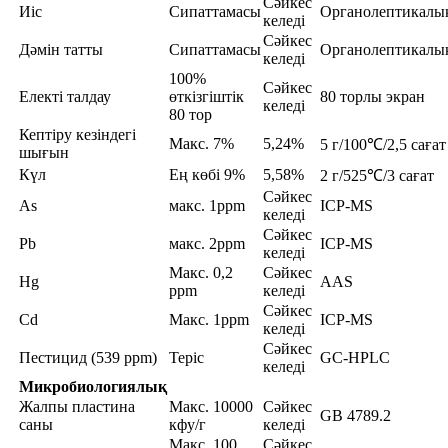
Сәйкес
Иіс
Сипаттамасы
Органолептикалы
келеді
Сәйкес
Дәмін татты
Сипаттамасы
Органолептикалы
келеді
100%
Сәйкес
Електі талдау
өткізгіштік
80 торлы экран
келеді
80 тор
Кептіру кезіндегі
Макс. 7%
5,24%
5 г/100℃/2,5 сағат
шығын
Күл
Ең көбі 9%
5,58%
2 г/525℃/3 сағат
Сәйкес
As
макс. 1ppm
ICP-MS
келеді
Сәйкес
Pb
макс. 2ppm
ICP-MS
келеді
Макс. 0,2
Сәйкес
Hg
AAS
ppm
келеді
Сәйкес
Cd
Макс. 1ppm
ICP-MS
келеді
Сәйкес
Пестицид (539 ppm)
Теріс
GC-HPLC
келеді
Микробиологиялық
Жалпы пластина
Макс. 10000
Сәйкес
GB 4789.2
саны
кфу/г
келеді
Макс. 100
Сәйкес