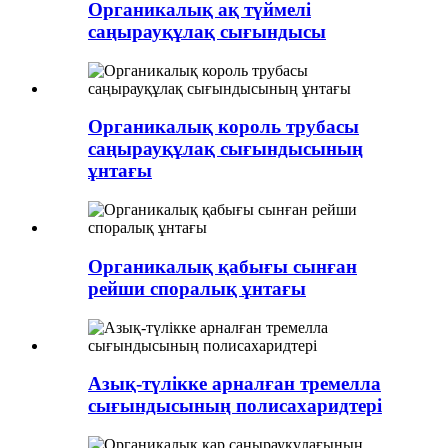
Органикалық ақ түймелі
саңырауқұлақ сығындысы
Органикалық король трубасы
саңырауқұлақ сығындысының
ұнтағы
Органикалық қабығы сынған
рейши споралық ұнтағы
Азық-түлікке арналған тремелла
сығындысының полисахаридтері