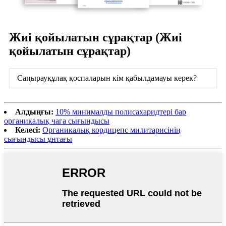
Жиі қойылатын сұрақтар (Жиі
қойылатын сұрақтар)
Саңырауқұлақ қоспаларын кім қабылдамауы керек?
Алдыңғы:
10% минималды полисахаридтері бар
органикалық чага сығындысы
Келесі:
Органикалық кордицепс милитарисінің
сығындысы ұнтағы