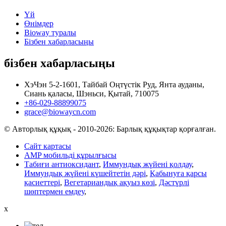
Үй
Өнімдер
Bioway туралы
Бізбен хабарласыңы
бізбен хабарласыңы
ХэЧэн 5-2-1601, Тайбай Оңтүстік Руд, Янта ауданы,
Сиань қаласы, Шэньси, Қытай, 710075
+86-029-88899075
grace@biowaycn.com
© Авторлық құқық - 2010-2026: Барлық құқықтар қорғалған.
Сайт картасы
AMP мобильді құрылғысы
Табиғи антиоксидант
,
Иммундық жүйені қолдау
,
Иммундық жүйені күшейтетін дәрі
,
Қабынуға қарсы
қасиеттері
,
Вегетариандық ақуыз көзі
,
Дәстүрлі
шөптермен емдеу
,
x