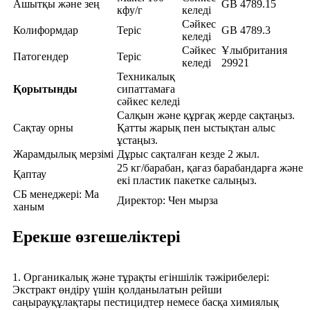
Ашытқы және зең
GB 4789.15
кфу/г
келеді
Сәйкес
Колиформдар
Теріс
GB 4789.3
келеді
Сәйкес
Ұлыбритания
Патогендер
Теріс
келеді
29921
Техникалық
Қорытынды
сипаттамаға
сәйкес келеді
Салқын және құрғақ жерде сақтаңыз.
Сақтау орны
Қатты жарық пен ыстықтан алыс
ұстаңыз.
Жарамдылық мерзімі
Дұрыс сақталған кезде 2 жыл.
25 кг/барабан, қағаз барабандарға және
Қаптау
екі пластик пакетке салыңыз.
СБ менеджері: Ма
Директор: Чен мырза
ханым
Ерекше өзгешеліктері
1. Органикалық және тұрақты егіншілік тәжірибелері:
Экстракт өндіру үшін қолданылатын рейши
саңырауқұлақтары пестицидтер немесе басқа химиялық