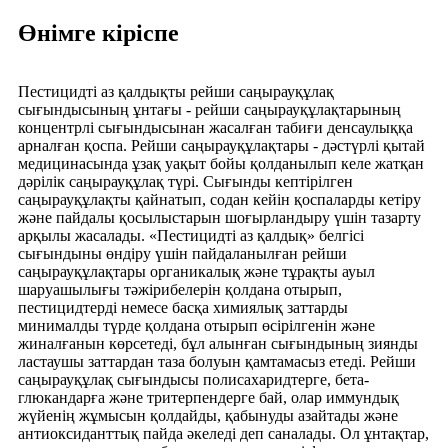
Өнімге кіріспе
Пестицидті аз қалдықты рейши саңырауқұлақ
сығындысының ұнтағы - рейши саңырауқұлақтарының
концентрлі сығындысынан жасалған табиғи денсаулыққа
арналған қоспа. Рейши саңырауқұлақтары - дәстүрлі қытай
медицинасында ұзақ уақыт бойы қолданылып келе жатқан
дәрілік саңырауқұлақ түрі. Сығынды кептірілген
саңырауқұлақты қайнатып, содан кейін қоспаларды кетіру
және пайдалы қосылыстарын шоғырландыру үшін тазарту
арқылы жасалады. «Пестицидті аз қалдық» белгісі
сығындыны өндіру үшін пайдаланылған рейши
саңырауқұлақтары органикалық және тұрақты ауыл
шаруашылығы тәжірибелерін қолдана отырып,
пестицидтерді немесе басқа химиялық заттарды
минималды түрде қолдана отырып өсірілгенін және
жиналғанын көрсетеді, бұл алынған сығындының зиянды
ластаушы заттардан таза болуын қамтамасыз етеді. Рейши
саңырауқұлақ сығындысы полисахаридтерге, бета-
глюкандарға және тритерпендерге бай, олар иммундық
жүйенің жұмысын қолдайды, қабынуды азайтады және
антиоксиданттық пайда әкеледі деп саналады. Ол ұнтақтар,