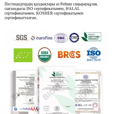
Пестицидтердің қалдықтары аз Рейши саңырауқұлақ
сығындысы ISO сертификатымен, HALAL
сертификатымен, KOSHER сертификатымен
сертификатталған.