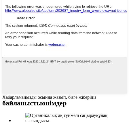
Хабарламаңызды осында жазып, бізге жіберіңіз
байланысты
өнімдер