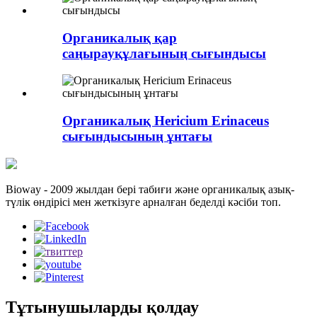
Органикалық қар
саңырауқұлағының сығындысы
Органикалық Hericium Erinaceus
сығындысының ұнтағы
Bioway - 2009 жылдан бері табиғи және органикалық азық-
түлік өндірісі мен жеткізуге арналған беделді кәсіби топ.
Тұтынушыларды қолдау