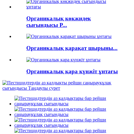
Органикалық көкжидек
сығындысы P...
Органикалық қарақат шырыны...
Органикалық қара күнжіт ұнтағы