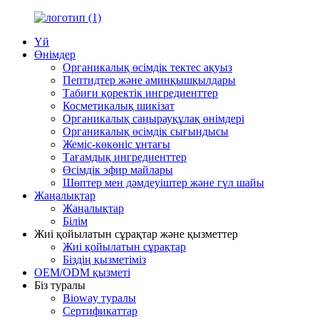
Үй
Өнімдер
Органикалық өсімдік тектес ақуыз
Пептидтер және аминқышқылдары
Табиғи қоректік ингредиенттер
Косметикалық шикізат
Органикалық саңырауқұлақ өнімдері
Органикалық өсімдік сығындысы
Жеміс-көкөніс ұнтағы
Тағамдық ингредиенттер
Өсімдік эфир майлары
Шөптер мен дәмдеуіштер және гүл шайы
Жаңалықтар
Жаңалықтар
Білім
Жиі қойылатын сұрақтар және қызметтер
Жиі қойылатын сұрақтар
Біздің қызметіміз
OEM/ODM қызметі
Біз туралы
Bioway туралы
Сертификаттар