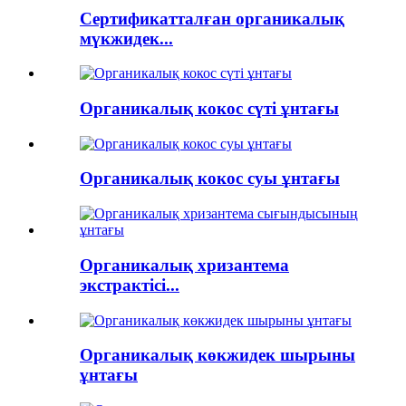
Сертификатталған органикалық
мүкжидек...
Органикалық кокос сүті ұнтағы
Органикалық кокос суы ұнтағы
Органикалық хризантема
экстрактісі...
Органикалық көкжидек шырыны
ұнтағы