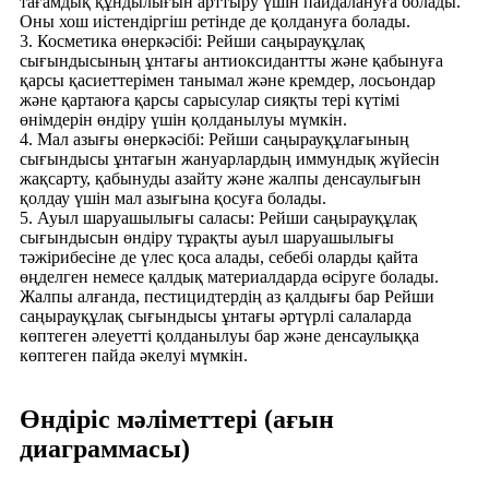
тағамдық құндылығын арттыру үшін пайдалануға болады.
Оны хош иістендіргіш ретінде де қолдануға болады.
3. Косметика өнеркәсібі: Рейши саңырауқұлақ
сығындысының ұнтағы антиоксидантты және қабынуға
қарсы қасиеттерімен танымал және кремдер, лосьондар
және қартаюға қарсы сарысулар сияқты тері күтімі
өнімдерін өндіру үшін қолданылуы мүмкін.
4. Мал азығы өнеркәсібі: Рейши саңырауқұлағының
сығындысы ұнтағын жануарлардың иммундық жүйесін
жақсарту, қабынуды азайту және жалпы денсаулығын
қолдау үшін мал азығына қосуға болады.
5. Ауыл шаруашылығы саласы: Рейши саңырауқұлақ
сығындысын өндіру тұрақты ауыл шаруашылығы
тәжірибесіне де үлес қоса алады, себебі оларды қайта
өңделген немесе қалдық материалдарда өсіруге болады.
Жалпы алғанда, пестицидтердің аз қалдығы бар Рейши
саңырауқұлақ сығындысы ұнтағы әртүрлі салаларда
көптеген әлеуетті қолданылуы бар және денсаулыққа
көптеген пайда әкелуі мүмкін.
Өндіріс мәліметтері (ағын
диаграммасы)