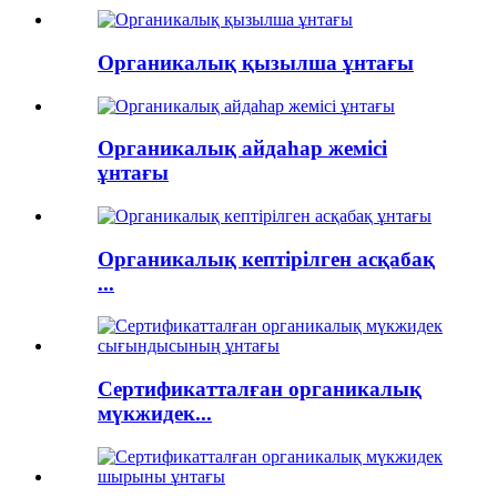
Органикалық қызылша ұнтағы
Органикалық айдаһар жемісі
ұнтағы
Органикалық кептірілген асқабақ
...
Сертификатталған органикалық
мүкжидек...