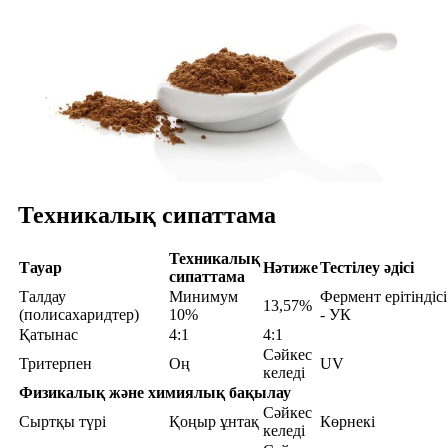
Техникалық сипаттама
Техникалық
Тауар
Нәтиже
Тестілеу әдісі
сипаттама
Талдау
Минимум
Фермент ерітіндісі
13,57%
(полисахаридтер)
10%
- УК
Қатынас
4:1
4:1
Сәйкес
Тритерпен
Оң
UV
келеді
Физикалық және химиялық бақылау
Сәйкес
Сыртқы түрі
Қоңыр ұнтақ
Көрнекі
келеді