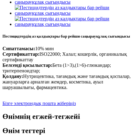
Пестицидтердің аз қалдықтары бар рейши саңырауқұлақ сығындысы
Сипаттамасы:
10% мин
Сертификаттар:
ISO22000; Халал; кошерлік, органикалық
сертификаттау
Белсенді қосылыстар:
Бета (1>3),(1>6)-глюкандар;
тритерпеноидтар;
Қолдану:
Нутрицевтика, тағамдық және тағамдық қоспалар,
жануарларға арналған жемдер, косметика, ауыл
шаруашылығы, фармацевтика.
Бізге электрондық пошта жіберіңіз
Өнімнің егжей-тегжейі
Өнім тегтері