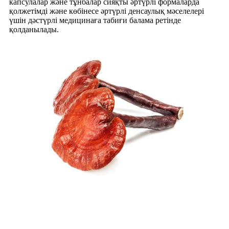
капсулалар және тұнбалар сияқты әртүрлі формаларда
қолжетімді және көбінесе әртүрлі денсаулық мәселелері
үшін дәстүрлі медицинаға табиғи балама ретінде
қолданылады.