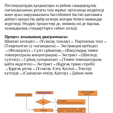
Пестицидтердің қалдықтары аз рейши саңырауқұлақ
сығындысының ұнтағы таза жұмыс ортасында өндіріледі
және ауыл шаруашылығы бассейнінен бастап қаптамаға
дейінгі процестің әрбір кезеңін жоғары білікті мамандар
жүргізеді. Өндіріс процестері де, өнімнің өзі де барлық
халықаралық стандарттарға сәйкес келеді.
Процесс ағынының диаграммасы:
Шикізат кесіндісі→ (Ұсақтау, тазалау)→ Партиялық тиеу→
(Тазартылған су сығындысы)→ Экстракция ерітіндісі
→(Фильтрлеу)→Сүзгі сұйықтық→(Вакуумдық төмен
температуралы концентрация)→Экстракт→(Шөгінді,
сүзгілеу)→Сұйық супернатант→(Төмен температуралы
қайта өңделген)→Экстракт→(Құрғақ тұман спрейі)
→Құрғақ ұнтақ→(Ұсақтау, Елеу, Қоспа)→Тексеру
күтілуде→(Сынақтан өткізу, Қаптау)→Дайын өнім