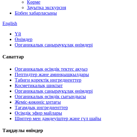
Көрме
Зауытқа экскурсия
Бізбен хабарласыңы
English
Үй
Өнімдер
Органикалық саңырауқұлақ өнімдері
Санаттар
Органикалық өсімдік тектес ақуыз
Пептидтер және аминқышқылдары
Табиғи қоректік ингредиенттер
Косметикалық шикізат
Органикалық саңырауқұлақ өнімдері
Органикалық өсімдік сығындысы
Жеміс-көкөніс ұнтағы
Тағамдық ингредиенттер
Өсімдік эфир майлары
Шөптер мен дәмдеуіштер және гүл шайы
Таңдаулы өнімдер