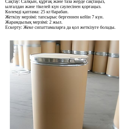
Сақтау: Салқын, құрғақ және таза жерде сақтаңыз,
ылғалдан және тікелей күн сәулесінен қорғаңыз.
Көлемді қаптама: 25 кг/барабан.
Жеткізу мерзімі: тапсырыс бергеннен кейін 7 күн.
Жарамдылық мерзімі: 2 жыл.
Ескерту: Жеке сипаттамаларға да қол жеткізуге болады.