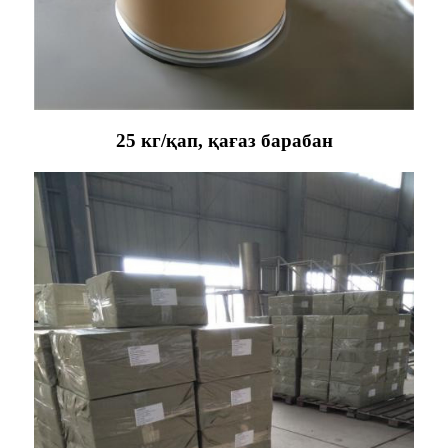
25 кг/қап, қағаз барабан