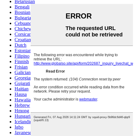
Belarusian
Bengali
Bosnian
Bulgarian
Cebuano
Chichewa
Corsican
Croatian
Dutch
Estonian
Filipino
Finnish
Frisian
Galician
Georgian
Gujarati
Haitian
Hausa
Hawaiian
Hebrew
Hmong
Hungarian
Icelandic
Igbo
Javanese