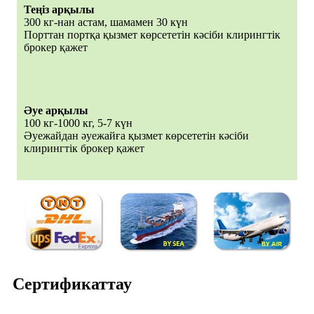
Теңіз арқылы
300 кг-нан астам, шамамен 30 күн
Порттан портқа қызмет көрсететін кәсіби клирингтік
брокер қажет
Әуе арқылы
100 кг-1000 кг, 5-7 күн
Әуежайдан әуежайға қызмет көрсететін кәсіби
клирингтік брокер қажет
Сертификаттау