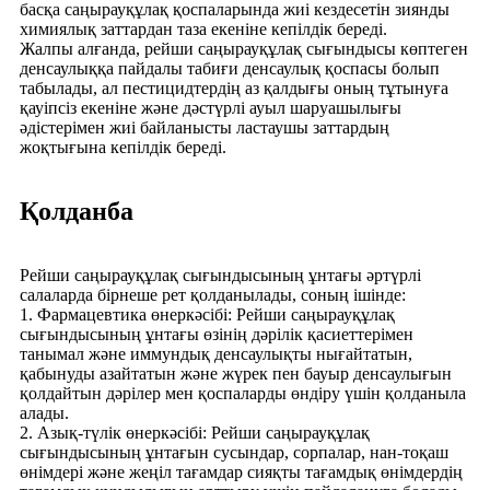
басқа саңырауқұлақ қоспаларында жиі кездесетін зиянды
химиялық заттардан таза екеніне кепілдік береді.
Жалпы алғанда, рейши саңырауқұлақ сығындысы көптеген
денсаулыққа пайдалы табиғи денсаулық қоспасы болып
табылады, ал пестицидтердің аз қалдығы оның тұтынуға
қауіпсіз екеніне және дәстүрлі ауыл шаруашылығы
әдістерімен жиі байланысты ластаушы заттардың
жоқтығына кепілдік береді.
Қолданба
Рейши саңырауқұлақ сығындысының ұнтағы әртүрлі
салаларда бірнеше рет қолданылады, соның ішінде:
1. Фармацевтика өнеркәсібі: Рейши саңырауқұлақ
сығындысының ұнтағы өзінің дәрілік қасиеттерімен
танымал және иммундық денсаулықты нығайтатын,
қабынуды азайтатын және жүрек пен бауыр денсаулығын
қолдайтын дәрілер мен қоспаларды өндіру үшін қолданыла
алады.
2. Азық-түлік өнеркәсібі: Рейши саңырауқұлақ
сығындысының ұнтағын сусындар, сорпалар, нан-тоқаш
өнімдері және жеңіл тағамдар сияқты тағамдық өнімдердің