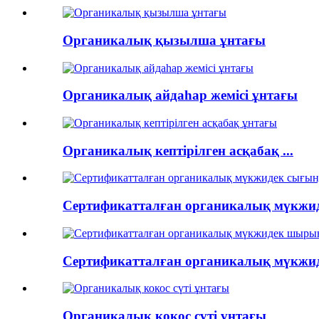
Органикалық қызылша ұнтағы
Органикалық айдаһар жемісі ұнтағы
Органикалық кептірілген асқабақ ...
Сертификатталған органикалық мүкжиде
Сертификатталған органикалық мүкжиде
Органикалық кокос сүті ұнтағы