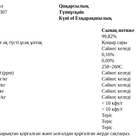
ол
Qu
қарсылық
307
Түпнұсқа
in
Күні
of
Ex
қарақшылық
Сынақ
нәтиже
99,82%
ақ түсті ұсақ ұнтақ
Қоңыр сары
Сәйкес келеді
0,16%
0,09%
258~260C
0 (ppm)
Сәйкес келеді
г/кг
Сәйкес келеді
/кг
Сәйкес келеді
кг
Сәйкес келеді
/кг
Сәйкес келеді
< 10 кфу/г
< 10 кфу/г
Теріс
Теріс
Теріс
арықтан қорғалған және ылғалдан қорғалған жерде сақтаңыз.