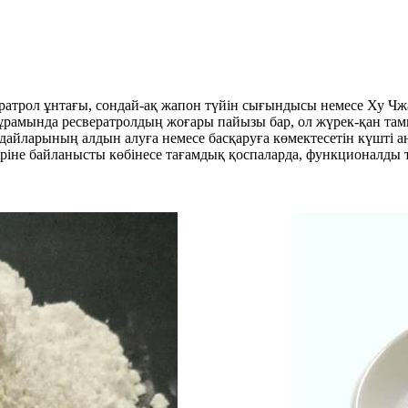
ратрол ұнтағы, сондай-ақ жапон түйін сығындысы немесе Ху Чж
ұрамында ресвератролдың жоғары пайызы бар, ол жүрек-қан тамыр
ғдайларының алдын алуға немесе басқаруға көмектесетін күшті 
не байланысты көбінесе тағамдық қоспаларда, функционалды тағ