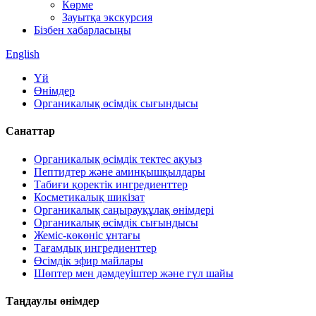
Көрме
Зауытқа экскурсия
Бізбен хабарласыңы
English
Үй
Өнімдер
Органикалық өсімдік сығындысы
Санаттар
Органикалық өсімдік тектес ақуыз
Пептидтер және аминқышқылдары
Табиғи қоректік ингредиенттер
Косметикалық шикізат
Органикалық саңырауқұлақ өнімдері
Органикалық өсімдік сығындысы
Жеміс-көкөніс ұнтағы
Тағамдық ингредиенттер
Өсімдік эфир майлары
Шөптер мен дәмдеуіштер және гүл шайы
Таңдаулы өнімдер