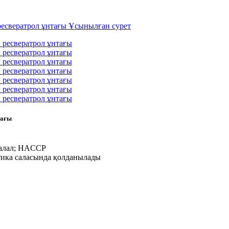
тағы
Халал; HACCP
етика саласында қолданылады