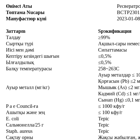
Өнім
ct
Аты
Ресвератр
Топтама
Nu
сары
BCTP2301
Мануфа
стюр
күні
2023-01-08
Заттар
m
S
p
экификация
Талдау
≥99%
Сыртқы түрі
Ақшыл-сары немесе 
Иісі мен дәмі
Сипаттамасы
Кептіру кезіндегі шығын
≤0,5%
Ылғалдылық
≤0,5%
Балқу температурасы
258~263C
Ауыр металдар ≤ 1
Қорғасын (Pb) ≤2 м
Ауыр металл (мг/кг)
Мышьяк (As) ≤2 мг
Кадмий (Cd) ≤1 мг/
Сынап (Hg) ≤0,1 мг
P a e Council-ға
≤ 1000 кфу/г
Ашытқы және зең
≤ 100 кфу/г
E. coli
Теріс
Сальмонелла/25 г
Теріс
Staph. aureus
Теріс
Сақтау орны
Жақсы жабылған, ж