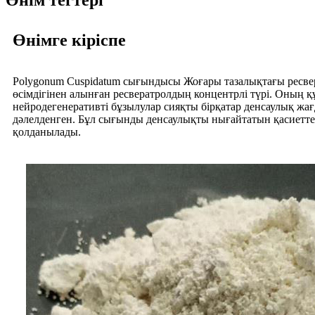
Өнім тегтері
Өнімге кіріспе
Polygonum Cuspidatum сығындысы Жоғары тазалықтағы ресве
өсімдігінен алынған ресвератролдың концентрлі түрі. Оның қ
нейродегенеративті бұзылулар сияқты бірқатар денсаулық жа
дәлелденген. Бұл сығынды денсаулықты нығайтатын қасиеттері
қолданылады.