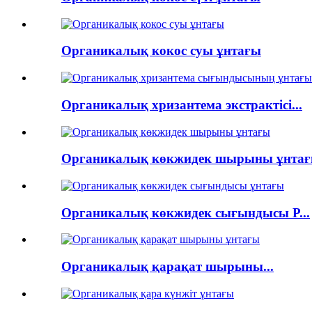
Органикалық кокос суы ұнтағы
Органикалық хризантема экстрактісі...
Органикалық көкжидек шырыны ұнта
Органикалық көкжидек сығындысы P...
Органикалық қарақат шырыны...