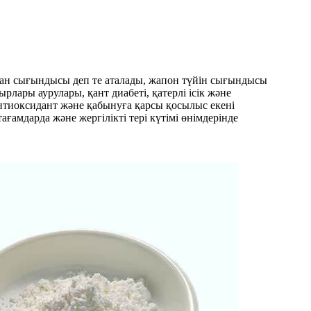
ан сығындысы деп те аталады, жапон түйін сығындысы
лары аурулары, қант диабеті, қатерлі ісік және
антиоксидант және қабынуға қарсы қосылыс екені
амдарда және жергілікті тері күтімі өнімдерінде