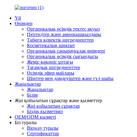
Үй
Өнімдер
Органикалық өсімдік тектес ақуыз
Пептидтер және аминқышқылдары
Табиғи қоректік ингредиенттер
Косметикалық шикізат
Органикалық саңырауқұлақ өнімдері
Органикалық өсімдік сығындысы
Жеміс-көкөніс ұнтағы
Тағамдық ингредиенттер
Өсімдік эфир майлары
Шөптер мен дәмдеуіштер және гүл шайы
Жаңалықтар
Жаңалықтар
Білім
Жиі қойылатын сұрақтар және қызметтер
Жиі қойылатын сұрақтар
Біздің қызметіміз
OEM/ODM қызметі
Біз туралы
Bioway туралы
Сертификаттар