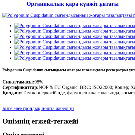
Органикалық қара күнжіт ұнтағы
Polygonum Cuspidatum сығындысы жоғары тазалықтағы ресвератрол ұн
Сипаттамасы:
98%
Сертификаттар:
NOP & EU Organic; BRC; ISO22000; Кошер; 
Қолдану:
Тамақ өнеркәсібінде, фармацевтика саласында, косм
Бізге электрондық пошта жіберіңіз
Өнімнің егжей-тегжейі