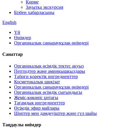
Көрме
Зауытқа экскурсия
Бізбен хабарласыңы
English
Үй
Өнімдер
Органикалық саңырауқұлақ өнімдері
Санаттар
Органикалық өсімдік тектес ақуыз
Пептидтер және аминқышқылдары
Табиғи қоректік ингредиенттер
Косметикалық шикізат
Органикалық саңырауқұлақ өнімдері
Органикалық өсімдік сығындысы
Жеміс-көкөніс ұнтағы
Тағамдық ингредиенттер
Өсімдік эфир майлары
Шөптер мен дәмдеуіштер және гүл шайы
Таңдаулы өнімдер