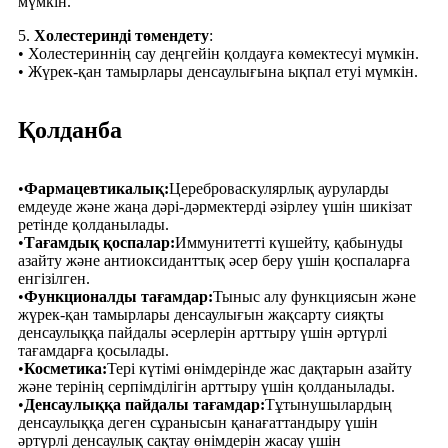
мүмкін.
5.
Холестеринді төмендету
:
• Холестериннің сау деңгейін қолдауға көмектесуі мүмкін.
• Жүрек-қан тамырлары денсаулығына ықпал етуі мүмкін.
Қолданба
•
Фармацевтикалық:
Цереброваскулярлық ауруларды
емдеуде және жаңа дәрі-дәрмектерді әзірлеу үшін шикізат
ретінде қолданылады.
•
Тағамдық қоспалар:
Иммунитетті күшейту, қабынуды
азайту және антиоксиданттық әсер беру үшін қоспаларға
енгізілген.
•
Функционалды тағамдар:
Тыныс алу функциясын және
жүрек-қан тамырлары денсаулығын жақсарту сияқты
денсаулыққа пайдалы әсерлерін арттыру үшін әртүрлі
тағамдарға қосылады.
•
Косметика:
Тері күтімі өнімдерінде жас дақтарын азайту
және терінің серпімділігін арттыру үшін қолданылады.
•
Денсаулыққа пайдалы тағамдар:
Тұтынушылардың
денсаулыққа деген сұранысын қанағаттандыру үшін
әртүрлі денсаулық сақтау өнімдерін жасау үшін