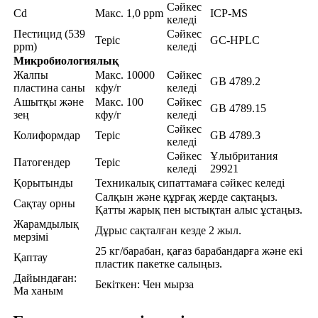
Сәйкес
Cd
Макс. 1,0 ppm
ICP-MS
келеді
Пестицид (539
Сәйкес
Теріс
GC-HPLC
ppm)
келеді
Микробиологиялық
Жалпы
Макс. 10000
Сәйкес
GB 4789.2
пластина саны
кфу/г
келеді
Ашытқы және
Макс. 100
Сәйкес
GB 4789.15
зең
кфу/г
келеді
Сәйкес
Колиформдар
Теріс
GB 4789.3
келеді
Сәйкес
Ұлыбритания
Патогендер
Теріс
келеді
29921
Қорытынды
Техникалық сипаттамаға сәйкес келеді
Салқын және құрғақ жерде сақтаңыз.
Сақтау орны
Қатты жарық пен ыстықтан алыс ұстаңыз.
Жарамдылық
Дұрыс сақталған кезде 2 жыл.
мерзімі
25 кг/барабан, қағаз барабандарға және екі
Қаптау
пластик пакетке салыңыз.
Дайындаған:
Бекіткен: Чен мырза
Ма ханым