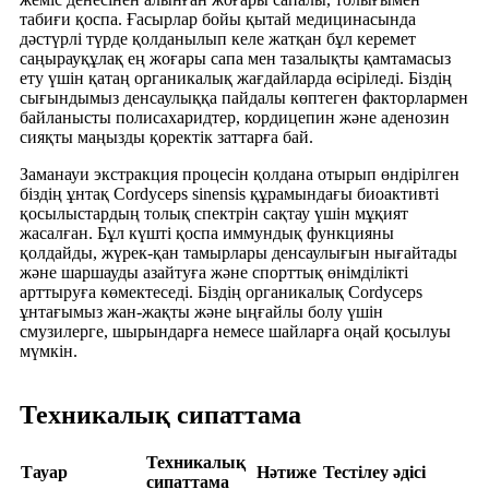
табиғи қоспа. Ғасырлар бойы қытай медицинасында
дәстүрлі түрде қолданылып келе жатқан бұл керемет
саңырауқұлақ ең жоғары сапа мен тазалықты қамтамасыз
ету үшін қатаң органикалық жағдайларда өсіріледі. Біздің
сығындымыз денсаулыққа пайдалы көптеген факторлармен
байланысты полисахаридтер, кордицепин және аденозин
сияқты маңызды қоректік заттарға бай.
Заманауи экстракция процесін қолдана отырып өндірілген
біздің ұнтақ Cordyceps sinensis құрамындағы биоактивті
қосылыстардың толық спектрін сақтау үшін мұқият
жасалған. Бұл күшті қоспа иммундық функцияны
қолдайды, жүрек-қан тамырлары денсаулығын нығайтады
және шаршауды азайтуға және спорттық өнімділікті
арттыруға көмектеседі. Біздің органикалық Cordyceps
ұнтағымыз жан-жақты және ыңғайлы болу үшін
смузилерге, шырындарға немесе шайларға оңай қосылуы
мүмкін.
Техникалық сипаттама
Техникалық
Тауар
Нәтиже
Тестілеу әдісі
сипаттама