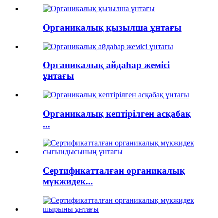
Органикалық қызылша ұнтағы
Органикалық айдаһар жемісі
ұнтағы
Органикалық кептірілген асқабақ
...
Сертификатталған органикалық
мүкжидек...