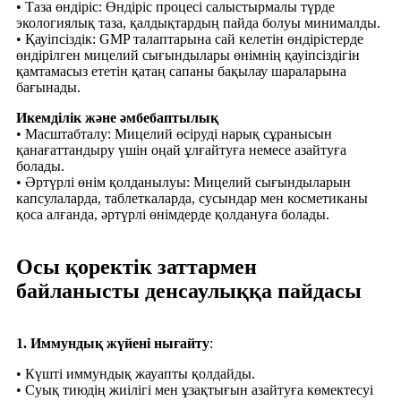
• Таза өндіріс: Өндіріс процесі салыстырмалы түрде
экологиялық таза, қалдықтардың пайда болуы минималды.
• Қауіпсіздік: GMP талаптарына сай келетін өндірістерде
өндірілген мицелий сығындылары өнімнің қауіпсіздігін
қамтамасыз ететін қатаң сапаны бақылау шараларына
бағынады.
Икемділік және әмбебаптылық
• Масштабталу: Мицелий өсіруді нарық сұранысын
қанағаттандыру үшін оңай ұлғайтуға немесе азайтуға
болады.
• Әртүрлі өнім қолданылуы: Мицелий сығындыларын
капсулаларда, таблеткаларда, сусындар мен косметиканы
қоса алғанда, әртүрлі өнімдерде қолдануға болады.
Осы қоректік заттармен
байланысты денсаулыққа пайдасы
1. Иммундық жүйені нығайту
:
• Күшті иммундық жауапты қолдайды.
• Суық тиюдің жиілігі мен ұзақтығын азайтуға көмектесуі