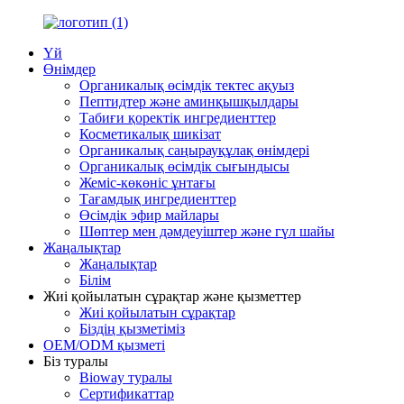
Үй
Өнімдер
Органикалық өсімдік тектес ақуыз
Пептидтер және аминқышқылдары
Табиғи қоректік ингредиенттер
Косметикалық шикізат
Органикалық саңырауқұлақ өнімдері
Органикалық өсімдік сығындысы
Жеміс-көкөніс ұнтағы
Тағамдық ингредиенттер
Өсімдік эфир майлары
Шөптер мен дәмдеуіштер және гүл шайы
Жаңалықтар
Жаңалықтар
Білім
Жиі қойылатын сұрақтар және қызметтер
Жиі қойылатын сұрақтар
Біздің қызметіміз
OEM/ODM қызметі
Біз туралы
Bioway туралы
Сертификаттар