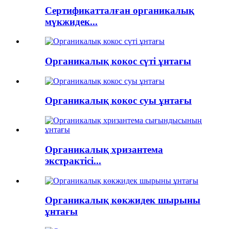
Сертификатталған органикалық
мүкжидек...
Органикалық кокос сүті ұнтағы
Органикалық кокос суы ұнтағы
Органикалық хризантема
экстрактісі...
Органикалық көкжидек шырыны
ұнтағы