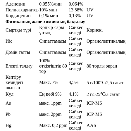
Аденозин
0,055%мин
0,064%
Полисахаридтер
10% мин
13,58%
UV
Кордицепин
0,1% мин
0,13%
UV
Физикалық және химиялық бақылау
Қоңыр-сары
Сәйкес
Сыртқы түрі
Көрнекі
ұнтақ
келеді
Сәйкес
Иіс
Сипаттамасы
Органолептикалық
келеді
Сәйкес
Дәмін татты
Сипаттамасы
Органолептикалық
келеді
100%
Сәйкес
Електі талдау
өткізгіштік 80
80 торлы экран
келеді
тор
Кептіру
кезіндегі
Макс. 7%
4,5%
5 г/100℃/2,5 сағат
шығын
Күл
Ең көбі 9%
4,1%
2 г/525℃/3 сағат
Сәйкес
As
макс. 1ppm
ICP-MS
келеді
Сәйкес
Pb
макс. 2ppm
ICP-MS
келеді
Сәйкес
Hg
Макс. 0,2 ppm
AAS
келеді