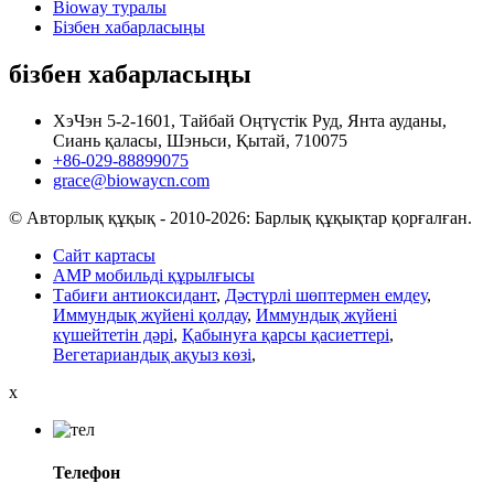
Bioway туралы
Бізбен хабарласыңы
бізбен хабарласыңы
ХэЧэн 5-2-1601, Тайбай Оңтүстік Руд, Янта ауданы,
Сиань қаласы, Шэньси, Қытай, 710075
+86-029-88899075
grace@biowaycn.com
© Авторлық құқық - 2010-2026: Барлық құқықтар қорғалған.
Сайт картасы
AMP мобильді құрылғысы
Табиғи антиоксидант
,
Дәстүрлі шөптермен емдеу
,
Иммундық жүйені қолдау
,
Иммундық жүйені
күшейтетін дәрі
,
Қабынуға қарсы қасиеттері
,
Вегетариандық ақуыз көзі
,
x
Телефон