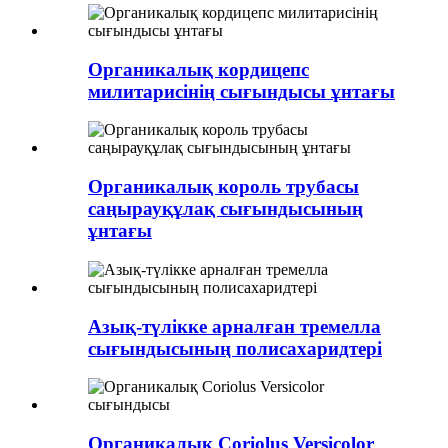
Органикалық кордицепс
милитарисінің сығындысы ұнтағы
Органикалық король трубасы
саңырауқұлақ сығындысының
ұнтағы
Азық-түлікке арналған тремелла
сығындысының полисахаридтері
Органикалық Coriolus Versicolor