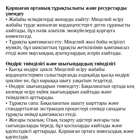
Қоршаған ортаның тұрақтылығы және ресурстарды
үнемдеу
• Жабайы өсімдіктерді жинауды азайту: Мицелий өсіру
жабайы түрде жиналған кордицепстерге деген сұранысты
азайтады, бұл нәзік альпілік экожүйелерді қорғауға
көмектеседі.
• Тұрақты қамтамасыз ету: Мицелий жыл бойы өсірілуі
мүмкін, бұл шикізаттың тұрақты жеткізілімін қамтамасыз
етеді және маусымдық ауытқулардың әсерін азайтады.
Өндіріс тиімділігі және шығындардың тиімділігі
• Қысқа өндіріс циклі: Мицелий өсіру жабайы
кордицепстермен салыстырғанда әлдеқайда қысқа өндіріс
цикліне ие, бұл нарыққа шығу уақытын тездетеді.
• Өндіріс шығындарын төмендету: Бақыланатын ортада кең
көлемде өсіру еңбек шығындарын азайтады және
тиімділікті арттырады.
• Тұрақты сапа: Бақыланатын ашыту шарттары және
стандартталған экстракция процестері сенімді сападағы
тұрақты өнімді қамтамасыз етеді.
• Жоғары тазалық: Озық тазарту әдістері жоғары таза
сығындыларды береді, бұл қоспаларды азайтады және
қауіпсіздікті арттырады. Қоршаған ортаға зиянсыздық және
қауіпсіздік