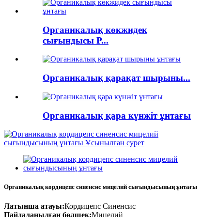
Органикалық көкжидек
сығындысы P...
Органикалық қарақат шырыны...
Органикалық қара күнжіт ұнтағы
Органикалық кордицепс синенсис мицелий сығындысының ұнтағы
Латынша атауы:
Кордицепс Синенсис
Пайдаланылған бөлшек:
Мицелий