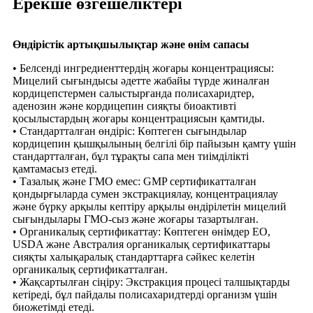
Ерекше өзгешеліктері
Өндірістік артықшылықтар және өнім сапасы
• Белсенді ингредиенттердің жоғары концентрациясы:
Мицелий сығындысы әдетте жабайы түрде жиналған
кордицепстермен салыстырғанда полисахаридтер,
аденозин және кордицепин сияқты биоактивті
қосылыстардың жоғары концентрациясын қамтиды.
• Стандартталған өндіріс: Көптеген сығындылар
кордицепин қышқылының белгілі бір пайызын қамту үшін
стандартталған, бұл тұрақты сапа мен тиімділікті
қамтамасыз етеді.
• Тазалық және ГМО емес: GMP сертификатталған
қондырғыларда сумен экстракциялау, концентрациялау
және бүрку арқылы кептіру арқылы өндірілетін мицелий
сығындылары ГМО-сыз және жоғары тазартылған.
• Органикалық сертификаттау: Көптеген өнімдер ЕО,
USDA және Австралия органикалық сертификаттары
сияқты халықаралық стандарттарға сәйкес келетін
органикалық сертификатталған.
• Жақсартылған сіңіру: Экстракция процесі талшықтарды
кетіреді, бұл пайдалы полисахаридтерді организм үшін
биожетімді етеді.