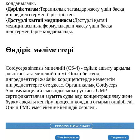
қолданылады.
•
Дәрілік тағам:
Терапиялық тағамдар жасау үшін басқа
ингредиенттермен біріктірілген.
•
Дәстүрлі қытай медицинасы:
Дәстүрлі қытай
медицинасының формулаларын жасау үшін басқа
шөптермен бірге қолданылады.
Өндіріс мәліметтері
Cordyceps sinensis мицелийі (CS-4) - сұйық ашыту арқылы
алынған таза мицелий өнімі. Оның белсенді
ингредиенттері жабайы кордицепстерде кездесетін
ингредиенттерге өте ұқсас. Органикалық Cordyceps
Sinensis мицелий сығындысының ұнтағы GMP
сертификатталған зауытта суды алу, концентрациялау және
бүрку арқылы кептіру процесін қолдана отырып өндіріледі.
Оның ГМО емес екеніне кепілдік беріледі.