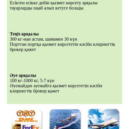
Есіктен есікке дейін қызмет көрсету арқылы
тауарларды оңай алып кетуге болады
Теңіз арқылы
300 кг-нан астам, шамамен 30 күн
Порттан портқа қызмет көрсететін кәсіби клирингтік
брокер қажет
Әуе арқылы
100 кг-1000 кг, 5-7 күн
Әуежайдан әуежайға қызмет көрсететін кәсіби
клирингтік брокер қажет