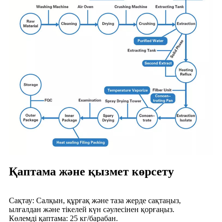
Қаптама және қызмет көрсету
Сақтау: Салқын, құрғақ және таза жерде сақтаңыз,
ылғалдан және тікелей күн сәулесінен қорғаңыз.
Көлемді қаптама: 25 кг/барабан.