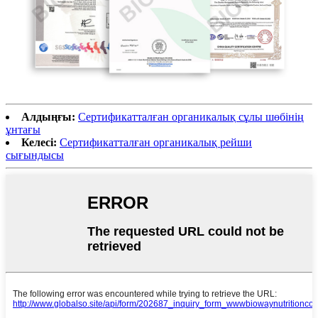
Алдыңғы:
Сертификатталған органикалық сұлы шөбінің
ұнтағы
Келесі:
Сертификатталған органикалық рейши
сығындысы