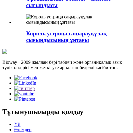
сығындысы
Король устрица саңырауқұлақ
сығындысының ұнтағы
Bioway - 2009 жылдан бері табиғи және органикалық азық-
түлік өндірісі мен жеткізуге арналған беделді кәсіби топ.
Тұтынушыларды қолдау
Үй
Өнімдер