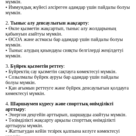
мүмкін.
• Иммундық жүйесі әлсіреген адамдар үшін пайдалы болуы
мүмкін.
2.
Тыныс алу денсаулығын жақсарту
:
• Өкпе қызметін жақсартып, тыныс алу жолдарының
қабынуын азайтуы мүмкін.
• ӨСОА және астмасы бар адамдар үшін пайдалы болуы
мүмкін.
• Тыныс алудың қиындауы сияқты белгілерді жеңілдетуі
мүмкін.
3.
Бүйрек қызметін реттеу
:
• Бүйректің сау қызметін сақтауға көмектесуі мүмкін.
• Созылмалы бүйрек ауруы бар адамдар үшін пайдалы
болуы мүмкін.
• Қан ағымын реттеуге және бүйрек денсаулығын қолдауға
көмектесуі мүмкін.
4.
Шаршаумен күресу және спорттық өнімділікті
арттыру
:
• Энергия деңгейін арттырып, шаршауды азайтуы мүмкін.
• Төзімділікті жақсарту арқылы спорттық өнімділікті
арттыруы мүмкін.
• Жаттығудан кейін тезірек қалпына келуге көмектесуі