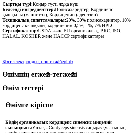
Сыртқы түрі:
Қоңыр түсті жұқа күш
Белсенді ингредиенттер:
Полисахаридтер, Кордицепс
қышқылы (маннитол), Кордицепин (аденозин)
Техникалық сипаттамалары:
20%, 30% полисахаридтер, 10%
кордицепс қышқылы, кордицепин 0,5%, 1%, 7% HPLC
Сертификаттар:
USDA және EU органикалық, BRC, ISO,
HALAL, KOSHER және HACCP сертификаттары
Бізге электрондық пошта жіберіңіз
Өнімнің егжей-тегжейі
Өнім тегтері
Өнімге кіріспе
Біздің органикалық кордицепс синенсис мицелий
сығындысы
Ұнтақ - Cordyceps sinensis саңырауқұлағының
жеміс денесінен алынған жоғары сапалы, толығымен