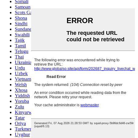
Somali
Samoan
Scots Gaelic
Shona
Sindhi
Sundanese
Swahili
Tajik
Tamil
Telugu
Thai
Ukrainian
Urdu
Uzbek
Vietnamese
Welsh
Xhosa
Yiddish
Yoruba
Zulu
Kinyarwanda
Tatar
Oriya
Turkmen
Uyghur