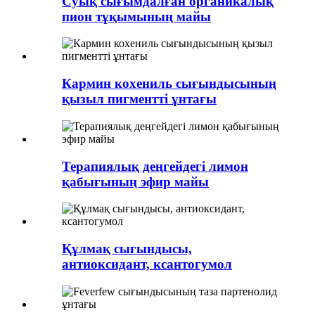
Суық сығымдалған органикалық
пион тұқымының майы
Кармин кохениль сығындысының
қызыл пигментті ұнтағы
Терапиялық деңгейдегі лимон
қабығының эфир майы
Құлмақ сығындысы,
антиоксидант, ксантогумол