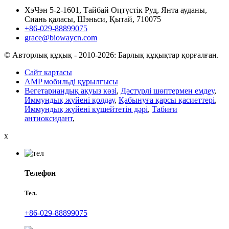
ХэЧэн 5-2-1601, Тайбай Оңтүстік Руд, Янта ауданы,
Сиань қаласы, Шэньси, Қытай, 710075
+86-029-88899075
grace@biowaycn.com
© Авторлық құқық - 2010-2026: Барлық құқықтар қорғалған.
Сайт картасы
AMP мобильді құрылғысы
Вегетариандық ақуыз көзі
,
Дәстүрлі шөптермен емдеу
,
Иммундық жүйені қолдау
,
Қабынуға қарсы қасиеттері
,
Иммундық жүйені күшейтетін дәрі
,
Табиғи
антиоксидант
,
x
Телефон
Тел.
+86-029-88899075