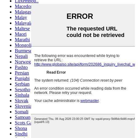
Luxembou..
Macedonian
Malagasy
Malay
Malayalam
Maltese
Maori
Marathi
Mongolian
Burmese
Nepali
Norwegian
Pashto
Persian
Punjabi
Serbian
Sesotho
Sinhala
Slovak
Slovenian
Somali
Samoan
Scots Gaelic
Shona
Sindhi