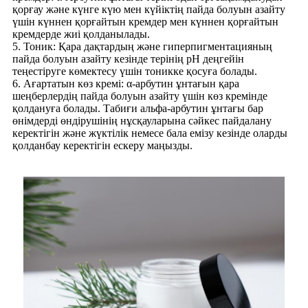
қорғау және күнге күю мен күйіктің пайда болуын азайту
үшін күннен қорғайтын кремдер мен күннен қорғайтын
кремдерде жиі қолданылады.
5. Тоник: Қара дақтардың және гиперпигментацияның
пайда болуын азайту кезінде терінің рН деңгейін
теңестіруге көмектесу үшін тоникке қосуға болады.
6. Ағартатын көз кремі: α-арбутин ұнтағын қара
шеңберлердің пайда болуын азайту үшін көз кремінде
қолдануға болады. Табиғи альфа-арбутин ұнтағы бар
өнімдерді өндірушінің нұсқауларына сәйкес пайдалану
керектігін және жүктілік немесе бала емізу кезінде оларды
қолданбау керектігін ескеру маңызды.