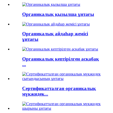
Органикалық қызылша ұнтағы
Органикалық айдаһар жемісі
ұнтағы
Органикалық кептірілген асқабақ
...
Сертификатталған органикалық
мүкжидек...