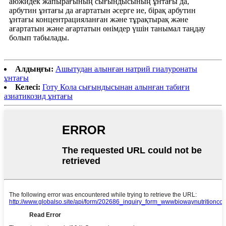
аюжидек жапырағының сығындысының ұнтағы да,
арбутин ұнтағы да ағартатын әсерге ие, бірақ арбутин
ұнтағы концентрацияланған және тұрақтырақ және
ағартатын және ағартатын өнімдер үшін танымал таңдау
болып табылады.
Алдыңғы:
Ашытудан алынған натрий гиалуронаты
ұнтағы
Келесі:
Готу Кола сығындысынан алынған табиғи
азиатикозид ұнтағы