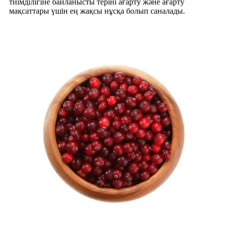
тиімділігіне байланысты теріні ағарту және ағарту
мақсаттары үшін ең жақсы нұсқа болып саналады.