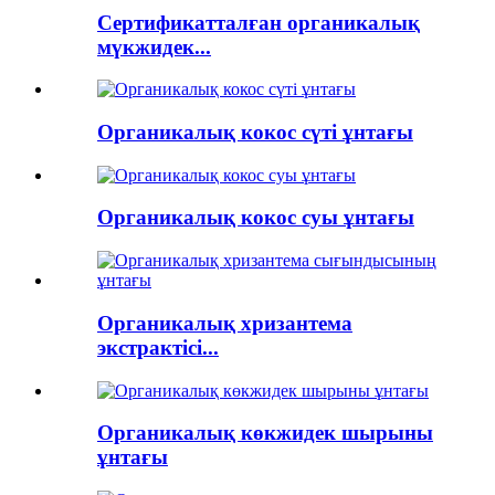
Сертификатталған органикалық
мүкжидек...
Органикалық кокос сүті ұнтағы
Органикалық кокос суы ұнтағы
Органикалық хризантема
экстрактісі...
Органикалық көкжидек шырыны
ұнтағы