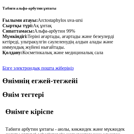
Табиғи альфа-арбутин ұнтағы
Ғылыми атауы:
Arctostaphylos uva-ursi
Сыртқы түрі:
Ақ ұнтақ
Сипаттамасы:
Альфа-арбутин 99%
Мүмкіндігі:
Теріні ағартады, ағартады және безеулерді
кетіреді, ультракүлгін сәулеленудің алдын алады және
иммундық жүйені нығайтады.
Қолдану:
Косметикалық және медициналық сала
Бізге электрондық пошта жіберіңіз
Өнімнің егжей-тегжейі
Өнім тегтері
Өнімге кіріспе
Табиғи арбутин ұнтағы - аюлы, көкжидек және мүкжидек