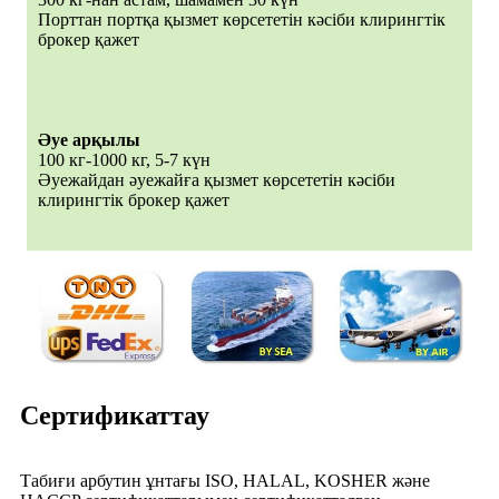
Порттан портқа қызмет көрсететін кәсіби клирингтік
брокер қажет
Әуе арқылы
100 кг-1000 кг, 5-7 күн
Әуежайдан әуежайға қызмет көрсететін кәсіби
клирингтік брокер қажет
Сертификаттау
Табиғи арбутин ұнтағы ISO, HALAL, KOSHER және