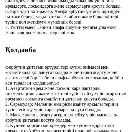
оңай қосуға болады. Максималды тиімділік үшін оны
кремдерге, лосьондарға және сарысуларға қосуға болады.
6. Біртіндеп нәтижелер: Альфа-арбутин ұнтағы біртіндеп
нәтиже береді, уақыт өте келе табиғи және біркелкі тері
түсіне қол жеткізуге мүмкіндік береді.
7. Уытты емес: Табиғи альфа-арбутин ұнтағы улы емес
және зиянды жанама әсерлері жоқ.
Қолданба
α-арбутин ұнтағын әртүрлі тері күтімі өнімдері мен
косметикада қолдануға болады және теріні ағарту және
ағарту әсері бар. Табиғи альфа-арбутин ұнтағының кейбір
кең таралған қолданылуы:
1. Ағартатын крем және лосьон: қара дақтарды,
пигментацияны және тіпті тері түсін азайту үшін ағартатын
крем мен лосьонға α-арбутин ұнтағын қосуға болады.
2. Сарысулар: Меланин өндірісін азайту арқылы терінің
түсін тегістеу үшін сарысуларға қосуға болады.
3. Маска: жалпы ағарту әсерін күшейту үшін маскаға α-
арбутин ұнтағын қосуға болады.
4. Күннен қорғайтын кремдер мен күннен қорғайтын
кремдер: α-Арбутин ұнтағы теріні одан әрі зақымданудан