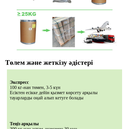
Төлем және жеткізу әдістері
Экспресс
100 кг-нан төмен, 3-5 күн
Есіктен есікке дейін қызмет көрсету арқылы
тауарларды оңай алып кетуге болады
Теңіз арқылы
300 кг-нан астам, шамамен 30 күн