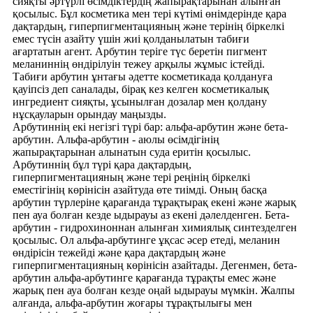
сияқты әртүрлі өсімдіктердің жапырақтарынан алынған
қосылыс. Бұл косметика мен тері күтімі өнімдерінде қара
дақтардың, гиперпигментацияның және терінің біркелкі
емес түсін азайту үшін жиі қолданылатын табиғи
ағартатын агент. Арбутин теріге түс беретін пигмент
меланиннің өндірілуін тежеу ​​арқылы жұмыс істейді.
Табиғи арбутин ұнтағы әдетте косметикада қолдануға
қауіпсіз деп саналады, бірақ кез келген косметикалық
ингредиент сияқты, ұсынылған дозалар мен қолдану
нұсқауларын орындау маңызды.
Арбутиннің екі негізгі түрі бар: альфа-арбутин және бета-
арбутин. Альфа-арбутин - аюлы өсімдігінің
жапырақтарынан алынатын суда еритін қосылыс.
Арбутиннің бұл түрі қара дақтардың,
гиперпигментацияның және тері реңінің біркелкі
еместігінің көрінісін азайтуда өте тиімді. Оның басқа
арбутин түрлеріне қарағанда тұрақтырақ екені және жарық
пен ауа болған кезде ыдырауы аз екені дәлелденген. Бета-
арбутин - гидрохиноннан алынған химиялық синтезделген
қосылыс. Ол альфа-арбутинге ұқсас әсер етеді, меланин
өндірісін тежейді және қара дақтардың және
гиперпигментацияның көрінісін азайтады. Дегенмен, бета-
арбутин альфа-арбутинге қарағанда тұрақты емес және
жарық пен ауа болған кезде оңай ыдырауы мүмкін. Жалпы
алғанда, альфа-арбутин жоғары тұрақтылығы мен