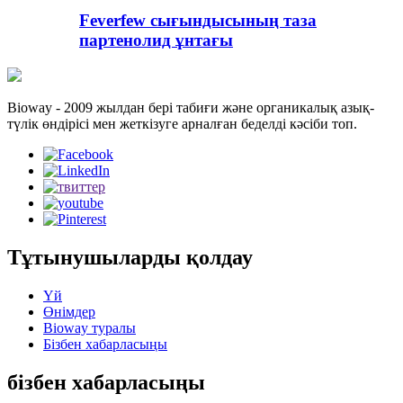
Feverfew сығындысының таза
партенолид ұнтағы
Bioway - 2009 жылдан бері табиғи және органикалық азық-
түлік өндірісі мен жеткізуге арналған беделді кәсіби топ.
Тұтынушыларды қолдау
Үй
Өнімдер
Bioway туралы
Бізбен хабарласыңы
бізбен хабарласыңы