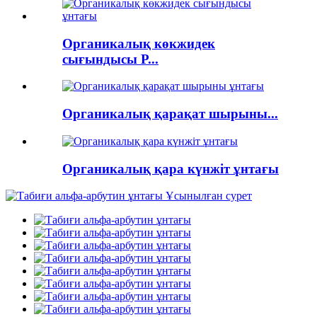
Органикалық көкжидек
сығындысы P...
Органикалық қарақат шырыны...
Органикалық қара күнжіт ұнтағы