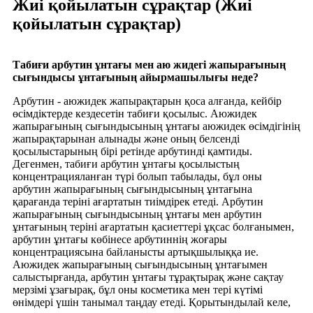
Жиі қойылатын сұрақтар (Жиі
қойылатын сұрақтар)
Табиғи арбутин ұнтағы мен аю жидегі жапырағының
сығындысы ұнтағының айырмашылығы неде?
Арбутин - аюжидек жапырақтарын қоса алғанда, кейбір
өсімдіктерде кездесетін табиғи қосылыс. Аюжидек
жапырағының сығындысының ұнтағы аюжидек өсімдігінің
жапырақтарынан алынады және оның белсенді
қосылыстарының бірі ретінде арбутинді қамтиды.
Дегенмен, табиғи арбутин ұнтағы қосылыстың
концентрацияланған түрі болып табылады, бұл оны
арбутин жапырағының сығындысының ұнтағына
қарағанда теріні ағартатын тиімдірек етеді. Арбутин
жапырағының сығындысының ұнтағы мен арбутин
ұнтағының теріні ағартатын қасиеттері ұқсас болғанымен,
арбутин ұнтағы көбінесе арбутиннің жоғары
концентрациясына байланысты артықшылыққа ие.
Аюжидек жапырағының сығындысының ұнтағымен
салыстырғанда, арбутин ұнтағы тұрақтырақ және сақтау
мерзімі ұзағырақ, бұл оны косметика мен тері күтімі
өнімдері үшін танымал таңдау етеді. Қорытындылай келе,