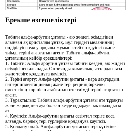
Ерекше өзгешеліктері
Табиғи альфа-арбутин ұнтағы - аю жидегі өсімдігінен
алынған ақ кристалды ұнтақ. Бұл терідегі меланиннің
өндірілуін тежеу ​​арқылы жұмыс істейтін қауіпсіз және
тиімді теріні ағартатын агент. Табиғи альфа-арбутин
ұнтағының кейбір ерекшеліктері:
1. Табиғи: Альфа-арбутин ұнтағы табиғи көзден, аю жидегі
өсімдігінен алынады. Ол зиянды химиялық заттардан таза
және теріге қолдануға қауіпсіз.
2. Теріні ағарту: Альфа-арбутин ұнтағы - қара дақтардың,
гиперпигментацияның және тері реңінің біркелкі
еместігінің көрінісін азайтатын өте тиімді теріні ағартатын
агент.
3. Тұрақтылық: Табиғи альфа-арбутин ұнтағы өте тұрақты
және жарық пен ауа болған кезде ыдырауы ықтималдығы
аз.
4. Қауіпсіз: Альфа-арбутин ұнтағы сезімтал теріге қоса
алғанда, барлық тері түрлеріне қолдануға қауіпсіз.
5. Қолдану оңай: Альфа-арбутин ұнтағын тері күтіміне