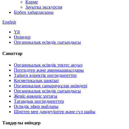
Көрме
Зауытқа экскурсия
Бізбен хабарласыңы
English
Үй
Өнімдер
Органикалық өсімдік сығындысы
Санаттар
Органикалық өсімдік тектес ақуыз
Пептидтер және аминқышқылдары
Табиғи қоректік ингредиенттер
Косметикалық шикізат
Органикалық саңырауқұлақ өнімдері
Органикалық өсімдік сығындысы
Жеміс-көкөніс ұнтағы
Тағамдық ингредиенттер
Өсімдік эфир майлары
Шөптер мен дәмдеуіштер және гүл шайы
Таңдаулы өнімдер