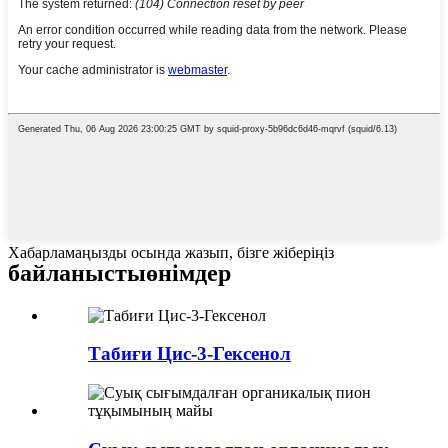
Хабарламаңызды осында жазып, бізге жіберіңіз
байланысты
өнімдер
Табиғи Цис-3-Гексенол