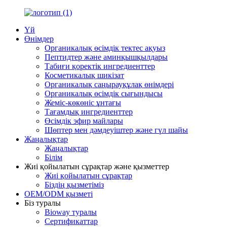
Үй
Өнімдер
Органикалық өсімдік тектес ақуыз
Пептидтер және аминқышқылдары
Табиғи қоректік ингредиенттер
Косметикалық шикізат
Органикалық саңырауқұлақ өнімдері
Органикалық өсімдік сығындысы
Жеміс-көкөніс ұнтағы
Тағамдық ингредиенттер
Өсімдік эфир майлары
Шөптер мен дәмдеуіштер және гүл шайы
Жаңалықтар
Жаңалықтар
Білім
Жиі қойылатын сұрақтар және қызметтер
Жиі қойылатын сұрақтар
Біздің қызметіміз
OEM/ODM қызметі
Біз туралы
Bioway туралы
Сертификаттар