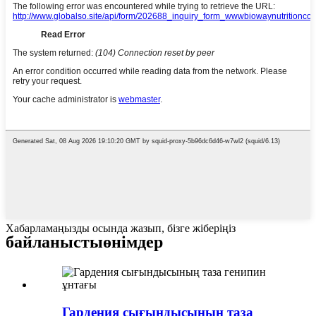
Хабарламаңызды осында жазып, бізге жіберіңіз
байланысты
өнімдер
Гардения сығындысының таза