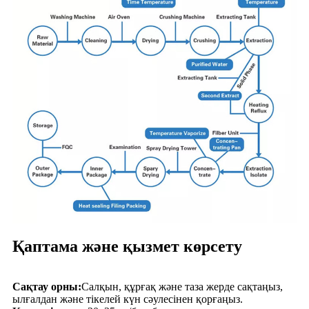
Қаптама және қызмет көрсету
Сақтау орны:
Салқын, құрғақ және таза жерде сақтаңыз,
ылғалдан және тікелей күн сәулесінен қорғаңыз.