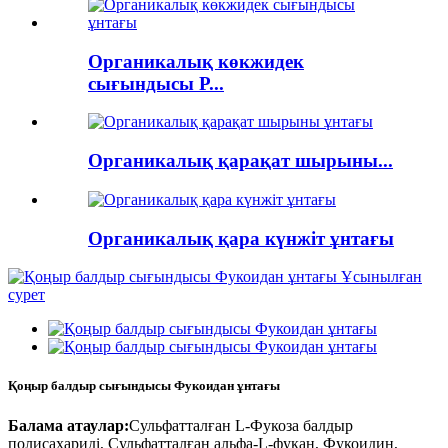
Органикалық көкжидек
сығындысы P...
Органикалық қарақат шырыны...
Органикалық қара күнжіт ұнтағы
Қоңыр балдыр сығындысы Фукоидан ұнтағы
Балама атаулар:
Сульфатталған L-Фукоза балдыр
полисахариді, Сульфатталған альфа-L-фукан, Фукоидин,