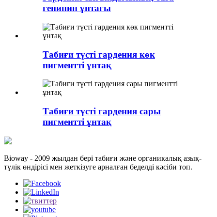
генипин ұнтағы
Табиғи түсті гардения көк
пигментті ұнтақ
Табиғи түсті гардения сары
пигментті ұнтақ
Bioway - 2009 жылдан бері табиғи және органикалық азық-
түлік өндірісі мен жеткізуге арналған беделді кәсіби топ.