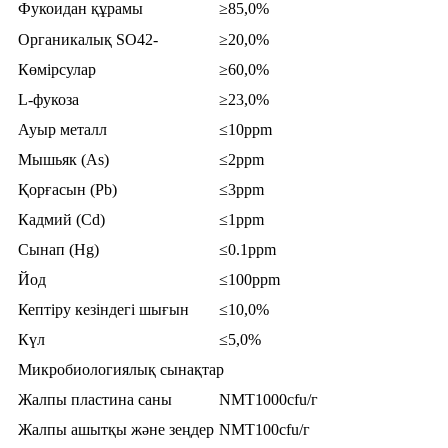
Фукоидан құрамы
≥85,0%
Органикалық SO42-
≥20,0%
Көмірсулар
≥60,0%
L-фукоза
≥23,0%
Ауыр металл
≤10ppm
Мышьяк (As)
≤2ppm
Қорғасын (Pb)
≤3ppm
Кадмий (Cd)
≤1ppm
Сынап (Hg)
≤0.1ppm
Йод
≤100ppm
Кептіру кезіндегі шығын
≤10,0%
Күл
≤5,0%
Микробиологиялық сынақтар
Жалпы пластина саны
NMT1000cfu/г
Жалпы ашытқы және зеңдер
NMT100cfu/г