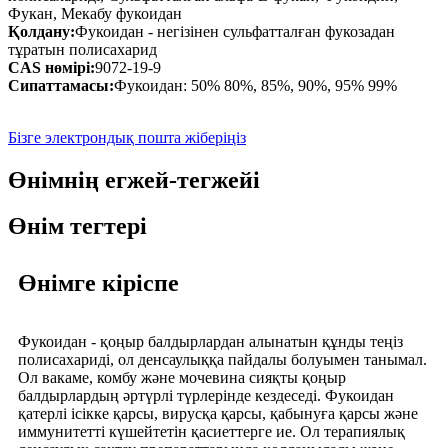
Фукан, Мекабу фукоидан
Қолдану:
Фукоидан - негізінен сульфатталған фукозадан
тұратын полисахарид
CAS нөмірі:
9072-19-9
Сипаттамасы:
Фукоидан: 50% 80%, 85%, 90%, 95% 99%
Бізге электрондық пошта жіберіңіз
Өнімнің егжей-тегжейі
Өнім тегтері
Өнімге кіріспе
Фукоидан - қоңыр балдырлардан алынатын құнды теңіз
полисахариді, ол денсаулыққа пайдалы болуымен танымал.
Ол вакаме, комбу және мочевина сияқты қоңыр
балдырлардың әртүрлі түрлерінде кездеседі. Фукоидан
қатерлі ісікке қарсы, вирусқа қарсы, қабынуға қарсы және
иммунитетті күшейтетін қасиеттерге ие. Ол терапиялық