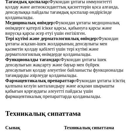
Тағамдық қоспалар:
Фукоидан ұнтағы иммунитетті
қолдау және антиоксиданттық қасиеттерін қоса алғанда,
денсаулыққа пайдалы тағамдық қоспалар өндірісінде
қолданылады.
Медициналық өнімдер:
Фукоидан ұнтағы медициналық
өнімдерге қатерлі ісікке қарсы, қабынуға қарсы және
вирусқа қарсы әсер етуі үшін енгізілген.
Тері күтімі және дерматологиялық өнімдер:
Фукоидан
ұнтағы асқазан-ішек жолдарының денсаулығы мен
қызметін қолдау қабілеті үшін тері күтімі және
дерматологиялық өнімдерде қолданылады.
Функционалды тағамдар:
Фукоидан ұнтағы ішек
денсаулығын жақсарту және бауыр мен бүйрек
денсаулығын қолдау әлеуетіне байланысты функционалды
тағамдарды әзірлеуде қолданылады.
Фармацевтикалық препараттар:
Фукоидан ұнтағы ісіктің
қалпына келуін ынталандыру және асқазан шырышты
қабығын қорғаудағы әлеуетті пайдасы үшін
фармацевтикалық препараттарда қолданылады.
Техникалық сипаттама
Сынақ
Техникалық сипаттама