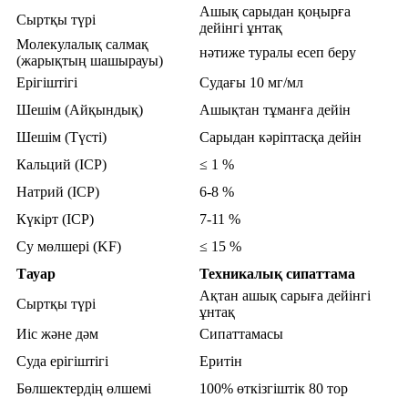
Ашық сарыдан қоңырға
Сыртқы түрі
дейінгі ұнтақ
Молекулалық салмақ
нәтиже туралы есеп беру
(жарықтың шашырауы)
Ерігіштігі
Судағы 10 мг/мл
Шешім (Айқындық)
Ашықтан тұманға дейін
Шешім (Түсті)
Сарыдан кәріптасқа дейін
Кальций (ICP)
≤ 1 %
Натрий (ICP)
6-8 %
Күкірт (ICP)
7-11 %
Су мөлшері (KF)
≤ 15 %
Тауар
Техникалық сипаттама
Ақтан ашық сарыға дейінгі
Сыртқы түрі
ұнтақ
Иіс және дәм
Сипаттамасы
Суда ерігіштігі
Еритін
Бөлшектердің өлшемі
100% өткізгіштік 80 тор