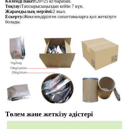
Көлемді пакет:
20
~
25 кг/барабан.
Тоқтау:
Тапсырысыңыздан кейін 7 күн.
Жарамдылық мерзімі:
2 жыл.
Ескерту:
Жекелендірілген сипаттамаларға қол жеткізуге
болады.
Төлем және жеткізу әдістері