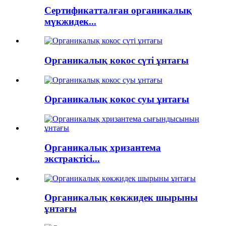
Сертификатталған органикалық
мүкжидек...
Органикалық кокос сүті ұнтағы
Органикалық кокос суы ұнтағы
Органикалық хризантема
экстрактісі...
Органикалық көкжидек шырыны
ұнтағы