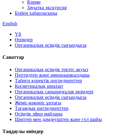
Көрме
Зауытқа экскурсия
Бізбен хабарласыңы
English
Үй
Өнімдер
Органикалық өсімдік сығындысы
Санаттар
Органикалық өсімдік тектес ақуыз
Пептидтер және аминқышқылдары
Табиғи қоректік ингредиенттер
Косметикалық шикізат
Органикалық саңырауқұлақ өнімдері
Органикалық өсімдік сығындысы
Жеміс-көкөніс ұнтағы
Тағамдық ингредиенттер
Өсімдік эфир майлары
Шөптер мен дәмдеуіштер және гүл шайы
Таңдаулы өнімдер