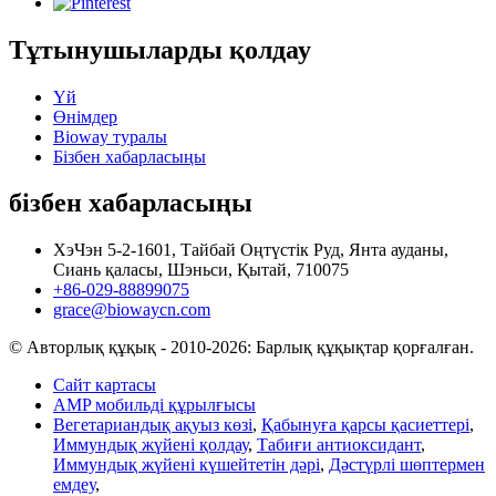
Тұтынушыларды қолдау
Үй
Өнімдер
Bioway туралы
Бізбен хабарласыңы
бізбен хабарласыңы
ХэЧэн 5-2-1601, Тайбай Оңтүстік Руд, Янта ауданы,
Сиань қаласы, Шэньси, Қытай, 710075
+86-029-88899075
grace@biowaycn.com
© Авторлық құқық - 2010-2026: Барлық құқықтар қорғалған.
Сайт картасы
AMP мобильді құрылғысы
Вегетариандық ақуыз көзі
,
Қабынуға қарсы қасиеттері
,
Иммундық жүйені қолдау
,
Табиғи антиоксидант
,
Иммундық жүйені күшейтетін дәрі
,
Дәстүрлі шөптермен
емдеу
,