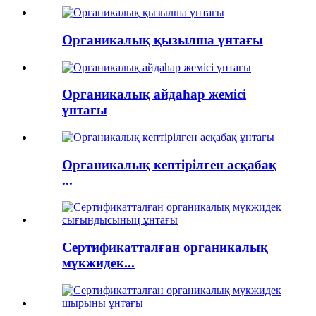
Органикалық қызылша ұнтағы
Органикалық айдаһар жемісі
ұнтағы
Органикалық кептірілген асқабақ
...
Сертификатталған органикалық
мүкжидек...