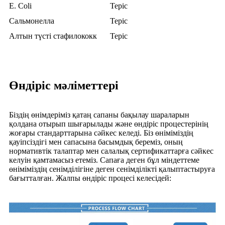
E. Coli
Теріс
Сальмонелла
Теріс
Алтын түсті стафилококк
Теріс
Өндіріс мәліметтері
Біздің өнімдеріміз қатаң сапаны бақылау шараларын
қолдана отырып шығарылады және өндіріс процестерінің
жоғары стандарттарына сәйкес келеді. Біз өніміміздің
қауіпсіздігі мен сапасына басымдық береміз, оның
нормативтік талаптар мен салалық сертификаттарға сәйкес
келуін қамтамасыз етеміз. Сапаға деген бұл міндеттеме
өніміміздің сенімділігіне деген сенімділікті қалыптастыруға
бағытталған. Жалпы өндіріс процесі келесідей: