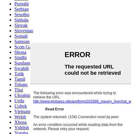
Punjabi
Serbian
Sesotho
Sinhala
Slovak
Slovenian
Somali
Samoan
Scots Gaelic
Shona
Sindhi
Sundanese
Swahili
Tajik
Tamil
Telugu
Thai
Ukrainian
Urdu
Uzbek
Vietnamese
Welsh
Xhosa
Yiddish
Yoruba