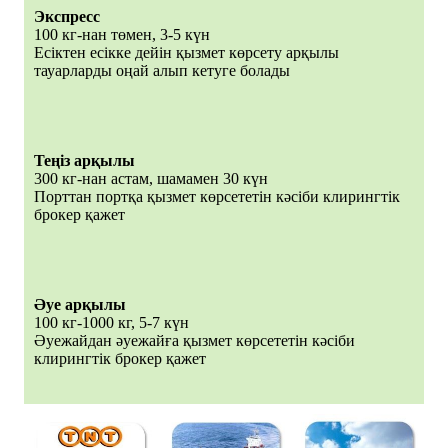
Экспресс
100 кг-нан төмен, 3-5 күн
Есіктен есікке дейін қызмет көрсету арқылы
тауарларды оңай алып кетуге болады
Теңіз арқылы
300 кг-нан астам, шамамен 30 күн
Порттан портқа қызмет көрсететін кәсіби клирингтік
брокер қажет
Әуе арқылы
100 кг-1000 кг, 5-7 күн
Әуежайдан әуежайға қызмет көрсететін кәсіби
клирингтік брокер қажет