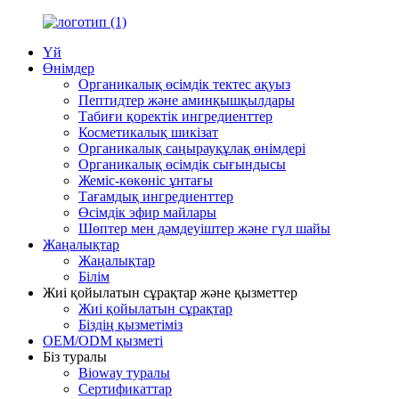
Үй
Өнімдер
Органикалық өсімдік тектес ақуыз
Пептидтер және аминқышқылдары
Табиғи қоректік ингредиенттер
Косметикалық шикізат
Органикалық саңырауқұлақ өнімдері
Органикалық өсімдік сығындысы
Жеміс-көкөніс ұнтағы
Тағамдық ингредиенттер
Өсімдік эфир майлары
Шөптер мен дәмдеуіштер және гүл шайы
Жаңалықтар
Жаңалықтар
Білім
Жиі қойылатын сұрақтар және қызметтер
Жиі қойылатын сұрақтар
Біздің қызметіміз
OEM/ODM қызметі
Біз туралы
Bioway туралы
Сертификаттар