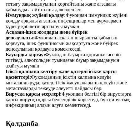
тотығу зақымдануынан қорғайтыны және ағзадағы
қабынуды азайтатыны дәлелденген.
Иммундық жүйені қолдау:
Фукоидан иммундық жүйені
қолдау арқылы ағзаның инфекциялар мен аурулармен
күресу қабілетін арттыруы мүмкін.
Асқазан-ішек жолдары және бүйрек
денсаулығы:
Фукоидан асқазан шырышты қабығын
қорғауға, ішек функциясын жақсартуға және бүйрек
денсаулығын қолдауға көмектеседі.
Бауырды қорғау:
Фукоидан бауырға қорғаныс әсерін
тигізеді, алкогольден туындаған бауыр зақымдануын
азайтуы мүмкін.
Ісікті қалпына келтіру және қатерлі ісікке қарсы
қасиеттері:
Фукоиданның ісіктің қалпына келуін
ынталандыруда, қатерлі ісік жасушаларының өсуін және
метастаздарды тежеуде әлеуетті пайдасы бар.
Вирусқа қарсы әсерлері:
Фукоидан белгілі бір вирустарға
қарсы вирусқа қарсы белсенділік көрсетеді, бұл вирустық
инфекцияның алдын алуға көмектеседі.
Қолданба