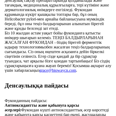
денсаулық сақтау препараттарында қолданылады және
тағамдық, медициналық құрылғыларға, тері күтіміне және
дерматологиялық өнімдерге енгізіледі. Фукоидан
құрамында күкірт қышқылы топтары бар, бұл оның
Helicobacter pylori-мен арнайы байланысуына мүмкіндік
береді, бұл оны теңіз балдырларынан алынатын бірегей
және құнды белсенді зат етеді.
Біз 10 жылдан астам уақыт бойы фукоиданға қатысты
өнімдер шығарып келеміз. ТЕҢІЗ БАЛДЫРЛАРЫНАН
ЖАСАЛҒАН ФУКОИДАН - біздің бірегей ферменттік
ыдырау технологиямызбен жасалған теңіз балдырларының
сығындысы. Сіз оның өңештен асқазанға дейін біркелкі
сіңетінін сезінесіз. Егер сізде қандай да бір сұрақтар
туындаса, чат арқылы бізге қоюдан тартынбаңыз! Біз сіздің
сұрақтарыңызға қуана жауап береміз! Қосымша ақпарат алу
үшін хабарласыңыз
grace@biowaycn.com
.
Денсаулыққа пайдасы
Фукоиданның пайдасы:
Антиоксидантты және қабынуға қарсы
әсерлері:
Фукоидан күшті антиоксиданттық әсер көрсетеді
және қабынуға қарсы қасиеттері бар екені, жасушаларды