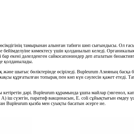
сімдігінің тамырынан алынған табиғи шөп сығындысы. Ол ғасы
ке бейімделуіне көмектесу үшін қолданылып келеді. Органик
бар екені дәлелденген сайкосапониндер деп аталатын биоактивт
де қолданылады.
 және шығыс бөліктерінде өсіріледі. Bupleurum Азияның басқа бө
жақсы құрғатылған топырақ пен көп күн сәулесін қажет етеді. 
ы кетіретін дәрі. Bupleurum құрамында ұшпа майлар (эвгенол, 
А) іш сүзегін, паратиф вакцинасын, E. coli сұйықтығын емдеу 
ан Bupleurum қызба мен суықты басатын әсерге ие.