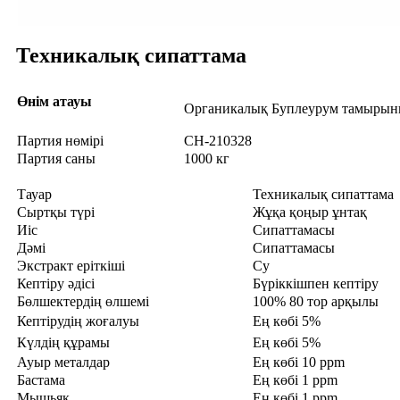
Техникалық сипаттама
Өнім атауы
Органикалық Буплеурум тамыры
Партия нөмірі
CH-210328
Партия саны
1000 кг
Тауар
Техникалық сипаттама
Сыртқы түрі
Жұқа қоңыр ұнтақ
Иіс
Сипаттамасы
Дәмі
Сипаттамасы
Экстракт еріткіші
Су
Кептіру әдісі
Бүріккішпен кептіру
Бөлшектердің өлшемі
100% 80 тор арқылы
Кептірудің жоғалуы
Ең көбі 5%
Күлдің құрамы
Ең көбі 5%
Ауыр металдар
Ең көбі 10 ppm
Бастама
Ең көбі 1 ppm
Мышьяк
Ең көбі 1 ppm