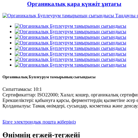
Органикалық қара күнжіт ұнтағы
Органикалық Буплеурум тамырының сығындысы
Сипаттамасы: 10:1
Сертификаттар: ISO22000; Халал; кошер, органикалық сертифи
Ерекшеліктері: қабынуға қарсы, ферменттердің қызметіне әсе
Қолданылуы: Тамақ өнімдері, сусындар, косметика және денса
Бізге электрондық пошта жіберіңіз
Өнімнің егжей-тегжейі