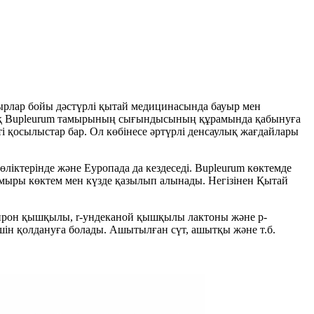
рлар бойы дәстүрлі қытай медицинасында бауыр мен
алық Bupleurum тамырының сығындысының құрамында қабынуға
і қосылыстар бар. Ол көбінесе әртүрлі денсаулық жағдайлары
ліктерінде және Еуропада да кездеседі. Bupleurum көктемде
Тамыры көктем мен күзде қазылып алынады. Негізінен Қытай
капрон қышқылы, r-ундеканой қышқылы лактоны және p-
үшін қолдануға болады. Ашытылған сүт, ашытқы және т.б.