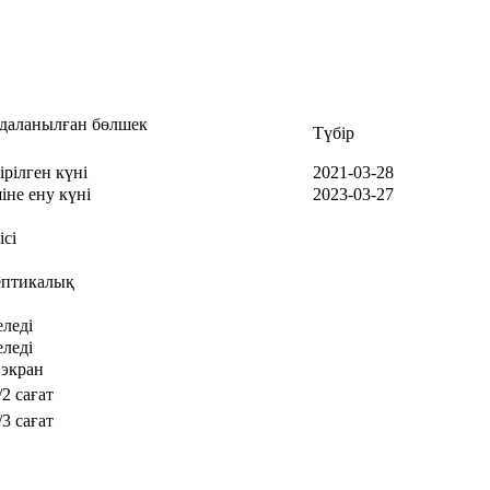
даланылған бөлшек
Түбір
ірілген күні
2021-03-28
іне ену күні
2023-03-27
ісі
ептикалық
еледі
еледі
 экран
2 сағат
3 сағат