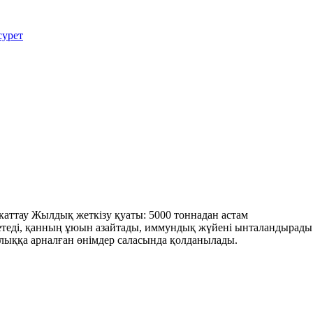
каттау Жылдық жеткізу қуаты: 5000 тоннадан астам
р етеді, қанның ұюын азайтады, иммундық жүйені ынталандырады
улыққа арналған өнімдер саласында қолданылады.