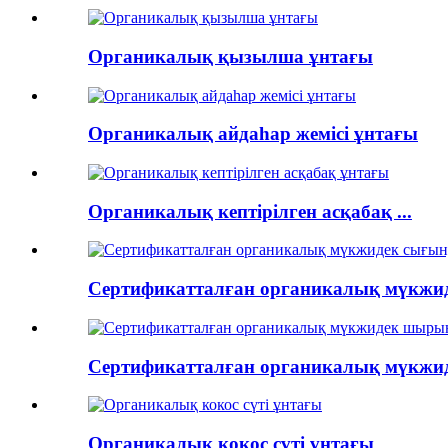
Органикалық қызылша ұнтағы
Органикалық айдаһар жемісі ұнтағы
Органикалық кептірілген асқабақ ...
Сертификатталған органикалық мүкжиде
Сертификатталған органикалық мүкжиде
Органикалық кокос сүті ұнтағы