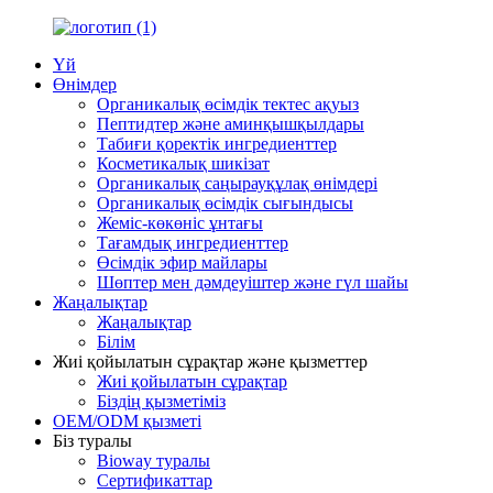
Үй
Өнімдер
Органикалық өсімдік тектес ақуыз
Пептидтер және аминқышқылдары
Табиғи қоректік ингредиенттер
Косметикалық шикізат
Органикалық саңырауқұлақ өнімдері
Органикалық өсімдік сығындысы
Жеміс-көкөніс ұнтағы
Тағамдық ингредиенттер
Өсімдік эфир майлары
Шөптер мен дәмдеуіштер және гүл шайы
Жаңалықтар
Жаңалықтар
Білім
Жиі қойылатын сұрақтар және қызметтер
Жиі қойылатын сұрақтар
Біздің қызметіміз
OEM/ODM қызметі
Біз туралы
Bioway туралы
Сертификаттар