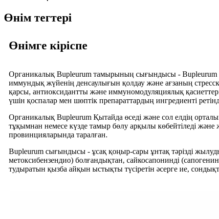
Өнім тегтері
Өнімге кіріспе
Органикалық Bupleurum тамырының сығындысы - Bupleurum ө
иммундық жүйенің денсаулығын қолдау және ағзаның стресс
қарсы, антиоксидантты және иммуномодуляциялық қасиеттері 
үшін қоспалар мен шөптік препараттардың ингредиенті ретін
Органикалық Bupleurum Қытайда өседі және сол елдің орталық
тұқымнан немесе күзде тамыр бөлу арқылы көбейтіледі және 
провинцияларында таралған.
Bupleurum сығындысы - ұсақ қоңыр-сары ұнтақ тәрізді жылуд
метоксибензендио) болғандықтан, сайкосапонинді (сапогенин 
тудыратын қызба айқын ыстықты түсіретін әсерге ие, сондықт