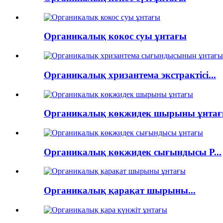
Органикалық кокос суы ұнтағы
Органикалық хризантема экстрактісі...
Органикалық көкжидек шырыны ұнта
Органикалық көкжидек сығындысы P...
Органикалық қарақат шырыны...