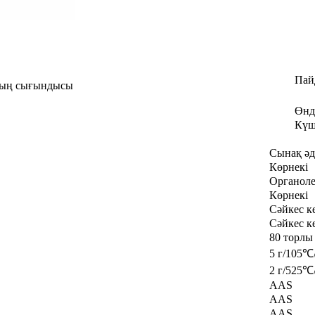
Пай
ның сығындысы
Өнд
Күш
Сынақ әд
Көрнекі
Органол
Көрнекі
Сәйкес к
Сәйкес к
80 торлы
5 г/105℃/
2 г/525℃/
AAS
AAS
AAS