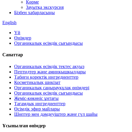
Көрме
Зауытқа экскурсия
Бізбен хабарласыңы
English
Үй
Өнімдер
Органикалық өсімдік сығындысы
Санаттар
Органикалық өсімдік тектес ақуыз
Пептидтер және аминқышқылдары
Табиғи қоректік ингредиенттер
Косметикалық шикізат
Органикалық саңырауқұлақ өнімдері
Органикалық өсімдік сығындысы
Жеміс-көкөніс ұнтағы
Тағамдық ингредиенттер
Өсімдік эфир майлары
Шөптер мен дәмдеуіштер және гүл шайы
Ұсынылған өнімдер