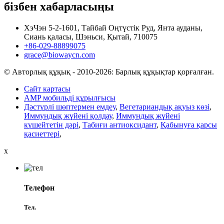
бізбен хабарласыңы
ХэЧэн 5-2-1601, Тайбай Оңтүстік Руд, Янта ауданы,
Сиань қаласы, Шэньси, Қытай, 710075
+86-029-88899075
grace@biowaycn.com
© Авторлық құқық - 2010-2026: Барлық құқықтар қорғалған.
Сайт картасы
AMP мобильді құрылғысы
Дәстүрлі шөптермен емдеу
,
Вегетариандық ақуыз көзі
,
Иммундық жүйені қолдау
,
Иммундық жүйені
күшейтетін дәрі
,
Табиғи антиоксидант
,
Қабынуға қарсы
қасиеттері
,
x
Телефон
Тел.