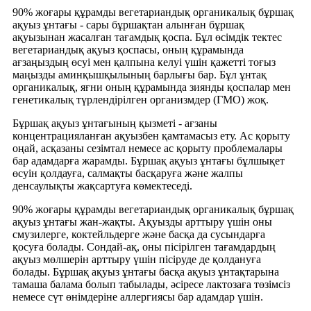
90% жоғары құрамды вегетариандық органикалық бұршақ
ақуыз ұнтағы - сары бұршақтан алынған бұршақ
ақуызынан жасалған тағамдық қоспа. Бұл өсімдік тектес
вегетариандық ақуыз қоспасы, оның құрамында
ағзаңыздың өсуі мен қалпына келуі үшін қажетті тоғыз
маңызды аминқышқылының барлығы бар. Бұл ұнтақ
органикалық, яғни оның құрамында зиянды қоспалар мен
генетикалық түрлендірілген организмдер (ГМО) жоқ.
Бұршақ ақуыз ұнтағының қызметі - ағзаны
концентрацияланған ақуызбен қамтамасыз ету. Ас қорыту
оңай, асқазаны сезімтал немесе ас қорыту проблемалары
бар адамдарға жарамды. Бұршақ ақуыз ұнтағы бұлшықет
өсуін қолдауға, салмақты басқаруға және жалпы
денсаулықты жақсартуға көмектеседі.
90% жоғары құрамды вегетариандық органикалық бұршақ
ақуыз ұнтағы жан-жақты. Ақуызды арттыру үшін оны
смузилерге, коктейльдерге және басқа да сусындарға
қосуға болады. Сондай-ақ, оны пісірілген тағамдардың
ақуыз мөлшерін арттыру үшін пісіруде де қолдануға
болады. Бұршақ ақуыз ұнтағы басқа ақуыз ұнтақтарына
тамаша балама болып табылады, әсіресе лактозаға төзімсіз
немесе сүт өнімдеріне аллергиясы бар адамдар үшін.