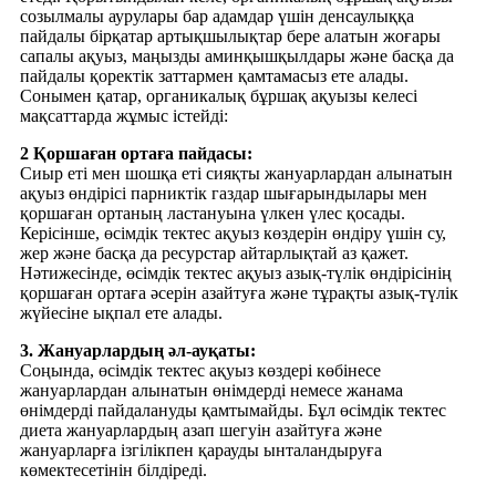
созылмалы аурулары бар адамдар үшін денсаулыққа
пайдалы бірқатар артықшылықтар бере алатын жоғары
сапалы ақуыз, маңызды аминқышқылдары және басқа да
пайдалы қоректік заттармен қамтамасыз ете алады.
Сонымен қатар, органикалық бұршақ ақуызы келесі
мақсаттарда жұмыс істейді:
2 Қоршаған ортаға пайдасы:
Сиыр еті мен шошқа еті сияқты жануарлардан алынатын
ақуыз өндірісі парниктік газдар шығарындылары мен
қоршаған ортаның ластануына үлкен үлес қосады.
Керісінше, өсімдік тектес ақуыз көздерін өндіру үшін су,
жер және басқа да ресурстар айтарлықтай аз қажет.
Нәтижесінде, өсімдік тектес ақуыз азық-түлік өндірісінің
қоршаған ортаға әсерін азайтуға және тұрақты азық-түлік
жүйесіне ықпал ете алады.
3. Жануарлардың әл-ауқаты:
Соңында, өсімдік тектес ақуыз көздері көбінесе
жануарлардан алынатын өнімдерді немесе жанама
өнімдерді пайдалануды қамтымайды. Бұл өсімдік тектес
диета жануарлардың азап шегуін азайтуға және
жануарларға ізгілікпен қарауды ынталандыруға
көмектесетінін білдіреді.