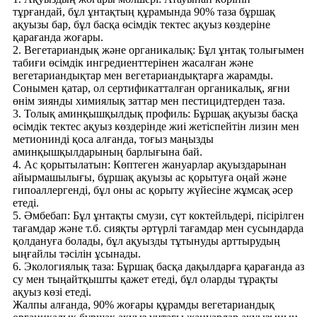
тұрғандай, бұл ұнтақтың құрамында 90% таза бұршақ
ақуызы бар, бұл басқа өсімдік тектес ақуыз көздеріне
қарағанда жоғары.
2. Вегетариандық және органикалық: Бұл ұнтақ толығымен
табиғи өсімдік ингредиенттерінен жасалған және
вегетариандықтар мен вегетариандықтарға жарамды.
Сонымен қатар, ол сертификатталған органикалық, яғни
өнім зиянды химиялық заттар мен пестицидтерден таза.
3. Толық аминқышқылдық профиль: Бұршақ ақуызы басқа
өсімдік тектес ақуыз көздерінде жиі жетіспейтін лизин мен
метионинді қоса алғанда, тоғыз маңызды
аминқышқылдарының барлығына бай.
4. Ас қорытылатын: Көптеген жануарлар ақуыздарынан
айырмашылығы, бұршақ ақуызы ас қорытуға оңай және
гипоаллергенді, бұл оны ас қорыту жүйесіне жұмсақ әсер
етеді.
5. Әмбебап: Бұл ұнтақты смузи, сүт коктейльдері, пісірілген
тағамдар және т.б. сияқты әртүрлі тағамдар мен сусындарда
қолдануға болады, бұл ақуызды тұтынуды арттырудың
ыңғайлы тәсілін ұсынады.
6. Экологиялық таза: Бұршақ басқа дақылдарға қарағанда аз
су мен тыңайтқышты қажет етеді, бұл оларды тұрақты
ақуыз көзі етеді.
Жалпы алғанда, 90% жоғары құрамды вегетариандық