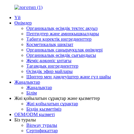
Үй
Өнімдер
Органикалық өсімдік тектес ақуыз
Пептидтер және аминқышқылдары
Табиғи қоректік ингредиенттер
Косметикалық шикізат
Органикалық саңырауқұлақ өнімдері
Органикалық өсімдік сығындысы
Жеміс-көкөніс ұнтағы
Тағамдық ингредиенттер
Өсімдік эфир майлары
Шөптер мен дәмдеуіштер және гүл шайы
Жаңалықтар
Жаңалықтар
Білім
Жиі қойылатын сұрақтар және қызметтер
Жиі қойылатын сұрақтар
Біздің қызметіміз
OEM/ODM қызметі
Біз туралы
Bioway туралы
Сертификаттар