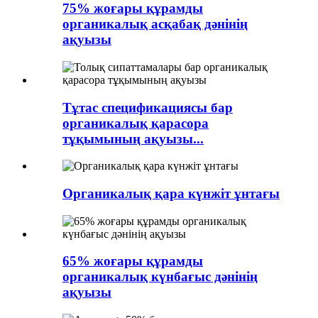
75% жоғары құрамды
органикалық асқабақ дәнінің
ақуызы
Тұтас спецификациясы бар
органикалық қарасора
тұқымының ақуызы...
Органикалық қара күнжіт ұнтағы
65% жоғары құрамды
органикалық күнбағыс дәнінің
ақуызы