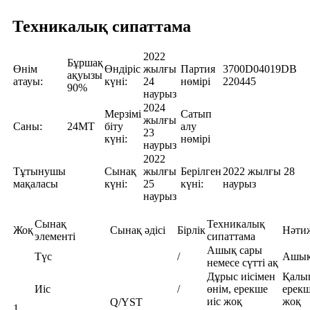
Техникалық сипаттама
2022
Бұршақ
Өнім
Өндіріс
жылғы
Партия
3700D04019DB
ақуызы
атауы:
күні:
24
нөмірі
220445
90%
наурыз
2024
Мерзімі
Сатып
жылғы
Саны:
24MT
біту
алу
23
күні:
нөмірі
наурыз
2022
Тұтынушы
Сынақ
жылғы
Берілген
2022 жылғы 28
мақаласы
күні:
25
күні:
наурыз
наурыз
Сынақ
Техникалық
Жоқ
Сынақ әдісі
Бірлік
Нәти
элементі
сипаттама
Ашық сары
Түс
/
Ашық
немесе сүтті ақ
Дұрыс иісімен
Қалы
Иіс
/
өнім, ерекше
ерекш
иіс жоқ
жоқ
Q/YST
1