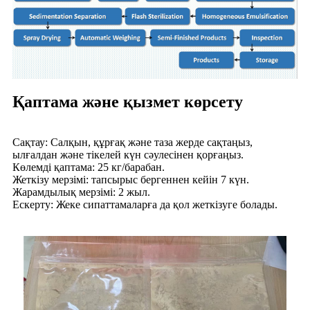
Қаптама және қызмет көрсету
Сақтау: Салқын, құрғақ және таза жерде сақтаңыз,
ылғалдан және тікелей күн сәулесінен қорғаңыз.
Көлемді қаптама: 25 кг/барабан.
Жеткізу мерзімі: тапсырыс бергеннен кейін 7 күн.
Жарамдылық мерзімі: 2 жыл.
Ескерту: Жеке сипаттамаларға да қол жеткізуге болады.