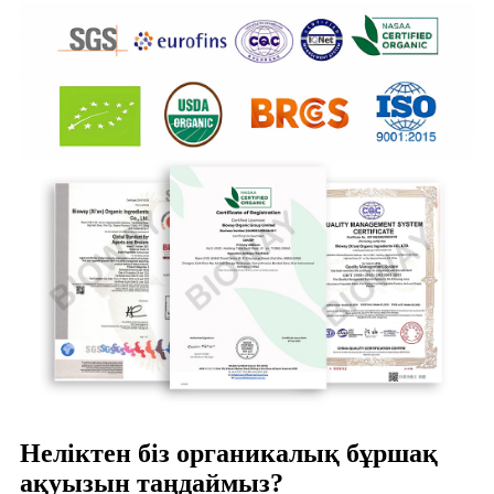
Неліктен біз органикалық бұршақ
ақуызын таңдаймыз?