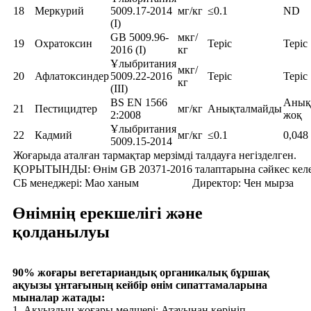
18
Меркурий
5009.17-2014
мг/кг
≤0.1
ND
(I)
GB 5009.96-
мкг/
19
Охратоксин
Теріс
Теріс
2016 (I)
кг
Ұлыбритания
мкг/
20
Афлатоксиндер
5009.22-2016
Теріс
Теріс
кг
(III)
BS EN 1566
Анық
21
Пестицидтер
мг/кг
Анықталмайды
2:2008
жоқ
Ұлыбритания
22
Кадмий
мг/кг
≤0.1
0,048
5009.15-2014
Жоғарыда аталған тармақтар мерзімді талдауға негізделген.
ҚОРЫТЫНДЫ: Өнім GB 20371-2016 талаптарына сәйкес келе
СБ менеджері: Мао ханым
Директор: Чен мырза
Өнімнің ерекшелігі және
қолданылуы
90% жоғары вегетариандық органикалық бұршақ
ақуызы ұнтағының кейбір өнім сипаттамаларына
мыналар жатады:
1. Ақуыздың жоғары мөлшері: Атауынан көрініп