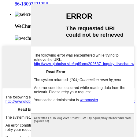
86-18092321288
WeChat