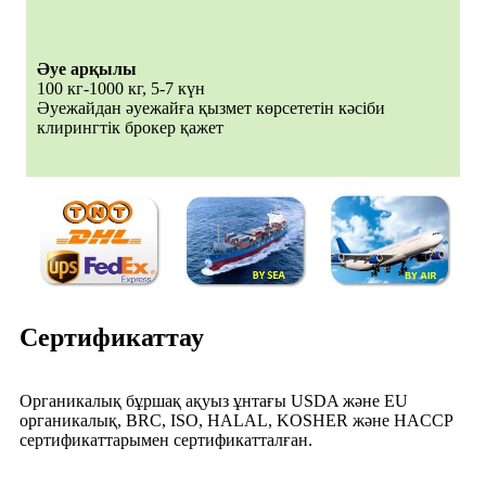
Әуе арқылы
100 кг-1000 кг, 5-7 күн
Әуежайдан әуежайға қызмет көрсететін кәсіби
клирингтік брокер қажет
Сертификаттау
Органикалық бұршақ ақуыз ұнтағы USDA және EU
органикалық, BRC, ISO, HALAL, KOSHER және HACCP
сертификаттарымен сертификатталған.