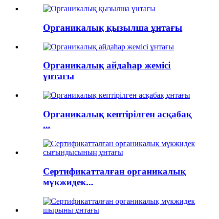
Органикалық қызылша ұнтағы
Органикалық айдаһар жемісі
ұнтағы
Органикалық кептірілген асқабақ
...
Сертификатталған органикалық
мүкжидек...