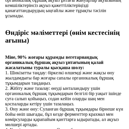
органикалық бұршақ ақуыз ұнтағы жануарлар ақуызының
кемшіліктерінсіз ақуыз қажеттіліктеріңізді
қанағаттандырудың ыңғайлы және тұрақты тәсілін
ұсынады.
Өндіріс мәліметтері (өнім кестесінің
ағыны)
Міне, 90% жоғары құрамды вегетариандық
органикалық бұршақ ақуыз ұнтағының қалай
жасалатыны туралы қысқаша шолу:
1. Шикізатты таңдау: біркелкі өлшемді және жақсы өну
жылдамдығы бар жоғары сапалы органикалық бұршақ
тұқымдарын таңдаңыз.
2. Жібіту және тазалау: өнуді ынталандыру үшін
органикалық бұршақ тұқымдарын белгілі бір уақыт ішінде
суға салып қойыңыз, содан кейін оларды шаң мен
қоспаларды кетіру үшін тазалаңыз.
3. Өну және өну: Суланған бұршақ тұқымдары бірнеше күн
бойы өніп шығады, бұл кезде ферменттер крахмал мен
көмірсуларды қарапайым қанттарға ыдыратады, ал ақуыз
мөлшері артады.