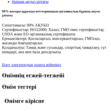
90% жоғары құрамды вегетариандық органикалық бұршақ ақуыз
ұнтағы
Сипаттамасы: 90% АҚУЫЗ
Сертификаттар: ISO22000; Халал; ГМО емес сертификаттау,
USDA және ЕО органикалық сертификаты
Ерекшеліктері: Қоспаларсыз, консерванттарсыз, ГМОсыз,
жасанды бояғыштарсыз
Қолданылуы: Тамақ және сусындар, спорттық тамақтану, сүт
өнімдері, ана мен бала денсаулығы
Бізге электрондық пошта жіберіңіз
Өнімнің егжей-тегжейі
Өнім тегтері
Өнімге кіріспе