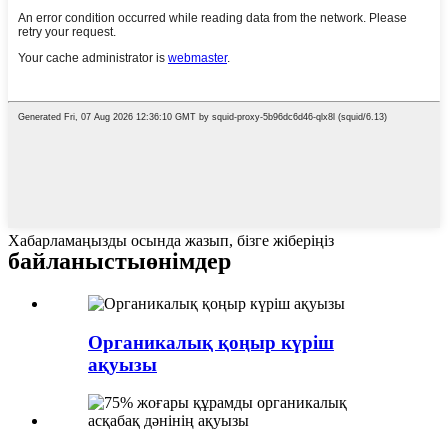
Хабарламаңызды осында жазып, бізге жіберіңіз
байланысты
өнімдер
Органикалық қоңыр күріш
ақуызы