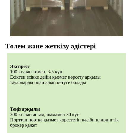
Төлем және жеткізу әдістері
Экспресс
100 кг-нан төмен, 3-5 күн
Есіктен есікке дейін қызмет көрсету арқылы
тауарларды оңай алып кетуге болады
Теңіз арқылы
300 кг-нан астам, шамамен 30 күн
Порттан портқа қызмет көрсететін кәсіби клирингтік
брокер қажет