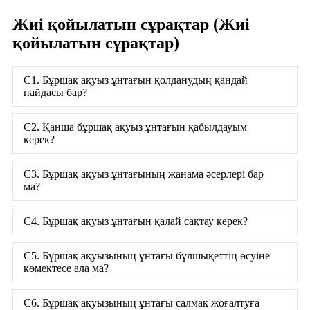
Жиі қойылатын сұрақтар (Жиі
қойылатын сұрақтар)
С1. Бұршақ ақуыз ұнтағын қолданудың қандай
пайдасы бар?
С2. Қанша бұршақ ақуыз ұнтағын қабылдауым
керек?
С3. Бұршақ ақуыз ұнтағының жанама әсерлері бар
ма?
С4. Бұршақ ақуыз ұнтағын қалай сақтау керек?
С5. Бұршақ ақуызының ұнтағы бұлшықеттің өсуіне
көмектесе ала ма?
С6. Бұршақ ақуызының ұнтағы салмақ жоғалтуға