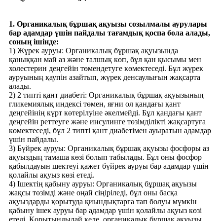
1. Органикалық бұршақ ақуызы созылмалы аурулары
бар адамдар үшін пайдалы тағамдық қоспа бола алады,
соның ішінде:
1) Жүрек ауруы: Органикалық бұршақ ақуызында
қаныққан май аз және талшық көп, бұл қан қысымы мен
холестерин деңгейін төмендетуге көмектеседі. Бұл жүрек
ауруының қаупін азайтып, жүрек денсаулығын жақсарта
алады.
2) 2 типті қант диабеті: Органикалық бұршақ ақуызының
гликемиялық индексі төмен, яғни ол қандағы қант
деңгейінің күрт көтерілуіне әкелмейді. Бұл қандағы қант
деңгейін реттеуге және инсулинге төзімділікті жақсартуға
көмектеседі, бұл 2 типті қант диабетімен ауыратын адамдар
үшін пайдалы.
3) Бүйрек ауруы: Органикалық бұршақ ақуызы фосфоры аз
ақуыздың тамаша көзі болып табылады. Бұл оны фосфор
қабылдауын шектеуі қажет бүйрек ауруы бар адамдар үшін
қолайлы ақуыз көзі етеді.
4) Ішектің қабыну ауруы: Органикалық бұршақ ақуызы
жақсы төзімді және оңай сіңіріледі, бұл оны басқа
ақуыздарды қорытуда қиындықтарға тап болуы мүмкін
қабыну ішек ауруы бар адамдар үшін қолайлы ақуыз көзі
етеді. Қорытындылай келе, органикалық бұршақ ақуызы