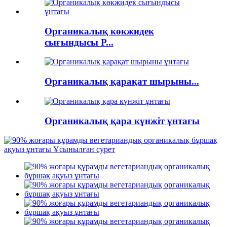
Органикалық көкжидек
сығындысы P...
Органикалық қарақат шырыны...
Органикалық қара күнжіт ұнтағы