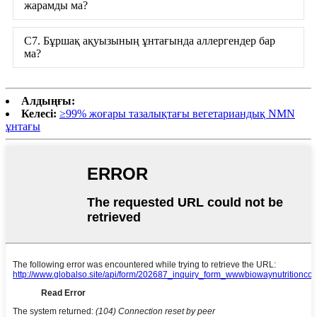
жарамды ма?
С7. Бұршақ ақуызының ұнтағында аллергендер бар
ма?
Алдыңғы:
Келесі:
≥99% жоғары тазалықтағы вегетариандық NMN
ұнтағы