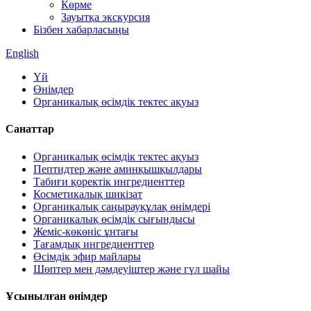
Көрме
Зауытқа экскурсия
Бізбен хабарласыңы
English
Үй
Өнімдер
Органикалық өсімдік тектес ақуыз
Санаттар
Органикалық өсімдік тектес ақуыз
Пептидтер және аминқышқылдары
Табиғи қоректік ингредиенттер
Косметикалық шикізат
Органикалық саңырауқұлақ өнімдері
Органикалық өсімдік сығындысы
Жеміс-көкөніс ұнтағы
Тағамдық ингредиенттер
Өсімдік эфир майлары
Шөптер мен дәмдеуіштер және гүл шайы
Ұсынылған өнімдер