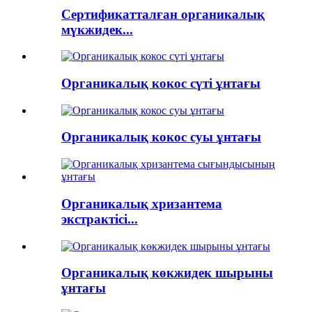
Сертификатталған органикалық
мүкжидек...
Органикалық кокос сүті ұнтағы
Органикалық кокос суы ұнтағы
Органикалық хризантема
экстрактісі...
Органикалық көкжидек шырыны
ұнтағы