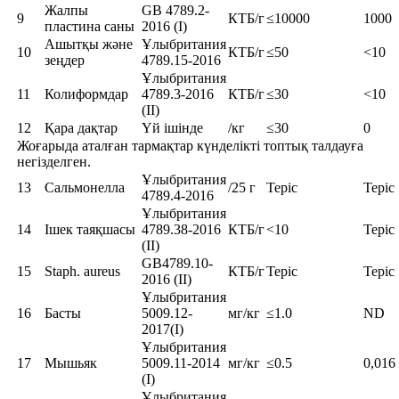
Жалпы
GB 4789.2-
9
КТБ/г
≤10000
1000
пластина саны
2016 (I)
Ашытқы және
Ұлыбритания
10
КТБ/г
≤50
<10
зеңдер
4789.15-2016
Ұлыбритания
11
Колиформдар
4789.3-2016
КТБ/г
≤30
<10
(II)
12
Қара дақтар
Үй ішінде
/кг
≤30
0
Жоғарыда аталған тармақтар күнделікті топтық талдауға
негізделген.
Ұлыбритания
13
Сальмонелла
/25 г
Теріс
Теріс
4789.4-2016
Ұлыбритания
14
Ішек таяқшасы
4789.38-2016
КТБ/г
<10
Теріс
(II)
GB4789.10-
15
Staph. aureus
КТБ/г
Теріс
Теріс
2016 (II)
Ұлыбритания
16
Басты
5009.12-
мг/кг
≤1.0
ND
2017(I)
Ұлыбритания
17
Мышьяк
5009.11-2014
мг/кг
≤0.5
0,016
(I)
Ұлыбритания