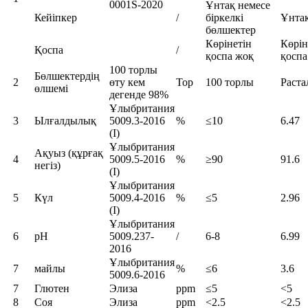
0001S-2020
Ұнтақ немесе
Кейіпкер
/
біркелкі
Ұнта
бөлшектер
Көрінетін
Көрін
Қоспа
/
қоспа жоқ
қоспа
100 торлы
Бөлшектердің
2
өту кем
Тор
100 торлы
Раста
өлшемі
дегенде 98%
Ұлыбритания
3
Ылғалдылық
5009.3-2016
%
≤10
6.47
(I)
Ұлыбритания
Ақуыз (құрғақ
4
5009.5-2016
%
≥90
91.6
негіз)
(I)
Ұлыбритания
5
Күл
5009.4-2016
%
≤5
2.96
(I)
Ұлыбритания
6
pH
5009.237-
/
6-8
6.99
2016
Ұлыбритания
7
майлы
%
≤6
3.6
5009.6-2016
7
Глютен
Элиза
ppm
≤5
<5
8
Соя
Элиза
ppm
<2.5
<2.5