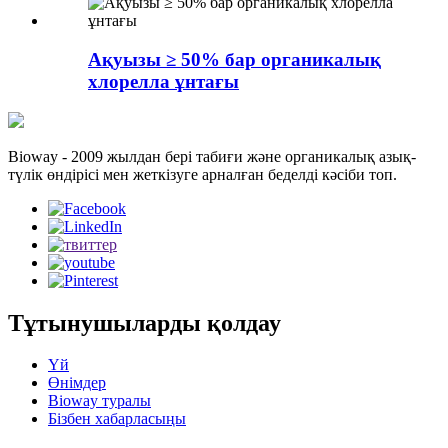
Ақуызы ≥ 50% бар органикалық
хлорелла ұнтағы
Bioway - 2009 жылдан бері табиғи және органикалық азық-
түлік өндірісі мен жеткізуге арналған беделді кәсіби топ.
Тұтынушыларды қолдау
Үй
Өнімдер
Bioway туралы
Бізбен хабарласыңы