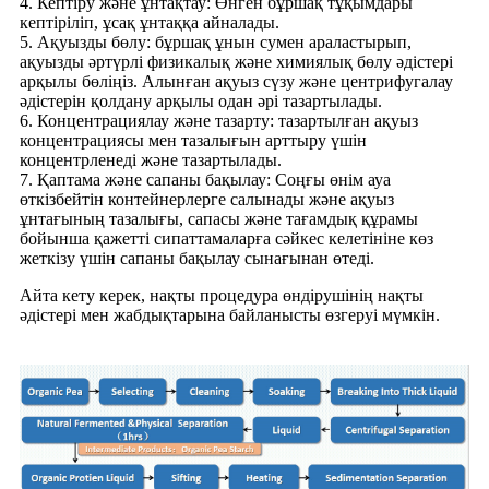
4. Кептіру және ұнтақтау: Өнген бұршақ тұқымдары
кептіріліп, ұсақ ұнтаққа айналады.
5. Ақуызды бөлу: бұршақ ұнын сумен араластырып,
ақуызды әртүрлі физикалық және химиялық бөлу әдістері
арқылы бөліңіз. Алынған ақуыз сүзу және центрифугалау
әдістерін қолдану арқылы одан әрі тазартылады.
6. Концентрациялау және тазарту: тазартылған ақуыз
концентрациясы мен тазалығын арттыру үшін
концентрленеді және тазартылады.
7. Қаптама және сапаны бақылау: Соңғы өнім ауа
өткізбейтін контейнерлерге салынады және ақуыз
ұнтағының тазалығы, сапасы және тағамдық құрамы
бойынша қажетті сипаттамаларға сәйкес келетініне көз
жеткізу үшін сапаны бақылау сынағынан өтеді.
Айта кету керек, нақты процедура өндірушінің нақты
әдістері мен жабдықтарына байланысты өзгеруі мүмкін.