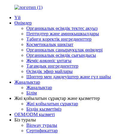
Үй
Өнімдер
Органикалық өсімдік тектес ақуыз
Пептидтер және аминқышқылдары
Табиғи қоректік ингредиенттер
Косметикалық шикізат
Органикалық саңырауқұлақ өнімдері
Органикалық өсімдік сығындысы
Жеміс-көкөніс ұнтағы
Тағамдық ингредиенттер
Өсімдік эфир майлары
Шөптер мен дәмдеуіштер және гүл шайы
Жаңалықтар
Жаңалықтар
Білім
Жиі қойылатын сұрақтар және қызметтер
Жиі қойылатын сұрақтар
Біздің қызметіміз
OEM/ODM қызметі
Біз туралы
Bioway туралы
Сертификаттар