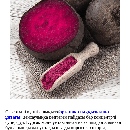
Өзгертуші күшті ашыңыз
of
органикалық
қызылша
ұнтағы
, денсаулыққа көптеген пайдасы бар концентрлі
суперфуд. Құрғақ және ұнтақталған қызылшадан алынған
бұл ашық қызыл ұнтақ маңызды қоректік заттарға,