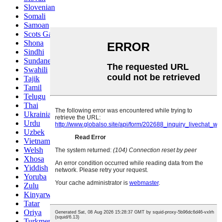
Slovenian
Somali
Samoan
Scots Gaelic
Shona
Sindhi
Sundanese
Swahili
Tajik
Tamil
Telugu
Thai
Ukrainian
Urdu
Uzbek
Vietnamese
Welsh
Xhosa
Yiddish
Yoruba
Zulu
Kinyarwanda
Tatar
Oriya
Turkmen