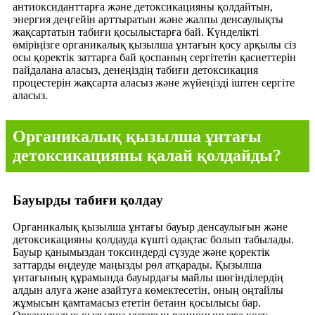
антиоксиданттарға және детоксикацияны қолдайтын,
энергия деңгейін арттыратын және жалпы денсаулықты
жақсартатын табиғи қосылыстарға бай. Күнделікті
өміріңізге органикалық қызылша ұнтағын қосу арқылы сіз
осы қоректік заттарға бай қоспаның сергітетін қасиеттерін
пайдалана аласыз, денеңіздің табиғи детоксикация
процестерін жақсарта аласыз және жүйеңізді іштен сергіте
аласыз.
Органикалық қызылша ұнтағы
детоксикацияны қалай қолдайды?
Бауырды табиғи қолдау
Органикалық қызылша ұнтағы бауыр денсаулығын және
детоксикацияны қолдауда күшті одақтас болып табылады.
Бауыр қанымыздан токсиндерді сүзуде және қоректік
заттарды өңдеуде маңызды рөл атқарады. Қызылша
ұнтағының құрамында бауырдағы майлы шөгінділердің
алдын алуға және азайтуға көмектесетін, оның оңтайлы
жұмысын қамтамасыз ететін бетаин қосылысы бар.