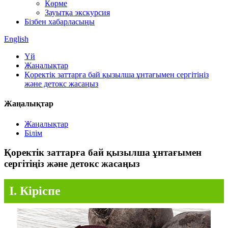
Көрме
Зауытқа экскурсия
Бізбен хабарласыңы
English
Үй
Жаңалықтар
Қоректік заттарға бай қызылша ұнтағымен сергітіңіз
және детокс жасаңыз
Жаңалықтар
Жаңалықтар
Білім
Қоректік заттарға бай қызылша ұнтағымен
сергітіңіз және детокс жасаңыз
I. Кіріспе