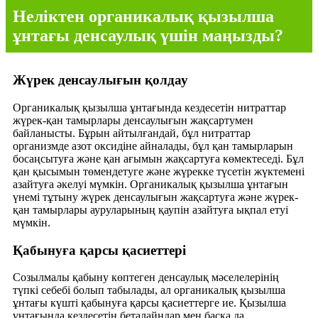
Неліктен органикалық қызылша
ұнтағы денсаулық үшін маңызды?
Жүрек денсаулығын қолдау
Органикалық қызылша ұнтағында кездесетін нитраттар
жүрек-қан тамырлары денсаулығын жақсартумен
байланысты. Бұрын айтылғандай, бұл нитраттар
организмде азот оксидіне айналады, бұл қан тамырларын
босаңсытуға және қан ағымын жақсартуға көмектеседі. Бұл
қан қысымын төмендетуге және жүрекке түсетін жүктемені
азайтуға әкелуі мүмкін. Органикалық қызылша ұнтағын
үнемі тұтыну жүрек денсаулығын жақсартуға және жүрек-
қан тамырлары ауруларының қаупін азайтуға ықпал етуі
мүмкін.
Қабынуға қарсы қасиеттері
Созылмалы қабыну көптеген денсаулық мәселелерінің
түпкі себебі болып табылады, ал органикалық қызылша
ұнтағы күшті қабынуға қарсы қасиеттерге ие. Қызылша
ұнтағында кездесетін беталайндар мен басқа да