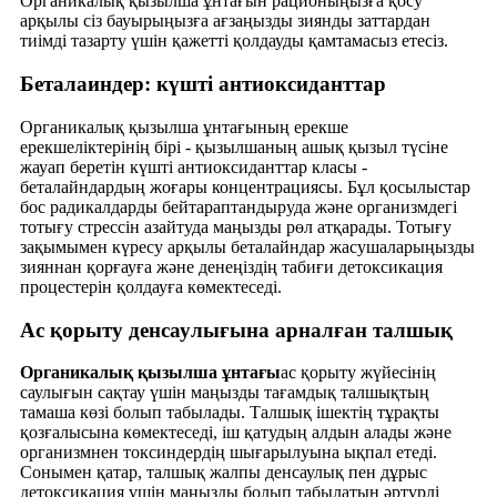
Органикалық қызылша ұнтағын рационыңызға қосу
арқылы сіз бауырыңызға ағзаңызды зиянды заттардан
тиімді тазарту үшін қажетті қолдауды қамтамасыз етесіз.
Беталаиндер: күшті антиоксиданттар
Органикалық қызылша ұнтағының ерекше
ерекшеліктерінің бірі - қызылшаның ашық қызыл түсіне
жауап беретін күшті антиоксиданттар класы -
беталайндардың жоғары концентрациясы. Бұл қосылыстар
бос радикалдарды бейтараптандыруда және организмдегі
тотығу стрессін азайтуда маңызды рөл атқарады. Тотығу
зақымымен күресу арқылы беталайндар жасушаларыңызды
зияннан қорғауға және денеңіздің табиғи детоксикация
процестерін қолдауға көмектеседі.
Ас қорыту денсаулығына арналған талшық
Органикалық қызылша ұнтағы
ас қорыту жүйесінің
саулығын сақтау үшін маңызды тағамдық талшықтың
тамаша көзі болып табылады. Талшық ішектің тұрақты
қозғалысына көмектеседі, іш қатудың алдын алады және
организмнен токсиндердің шығарылуына ықпал етеді.
Сонымен қатар, талшық жалпы денсаулық пен дұрыс
детоксикация үшін маңызды болып табылатын әртүрлі