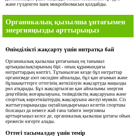
және гүлденген ішек микробиомасын қолдайды.
Органикалық қызылша ұнтағымен
энергияңызды арттырыңыз
Өнімділікті жақсарту үшін нитратқа бай
Органикалық қызылша ұнтағының ең танымал
артықшылықтарының бірі - оның құрамындағы
нитраттардың көптігі. Тұтынылған кезде бұл нитраттар
организмде азот оксидіне айналады, бұл қан ағымын және
бұлшықеттерге оттегінің жеткізілуін жақсартуда маңызды
рөл атқарады. Бұл жақсартылған қан айналымы энергия
деңгейінің жоғарылауына, төзімділіктің жақсаруына және
спорттық көрсеткіштердің жақсаруына әкелуі мүмкін. Сіз
жаттығуларыңызды оңтайландырғыңыз келетін спортшы
болсаңыз да немесе жай ғана табиғи энергияны
арттырғыңыз келсе де, органикалық қызылша ұнтағы ойын
ережесін өзгерте алады.
Оттегі тасымалдау үшін темір