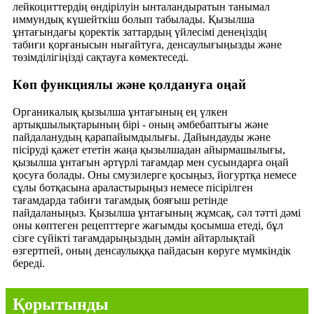
лейкоциттердің өндірілуін ынталандыратын танымал
иммундық күшейткіш болып табылады. Қызылша
ұнтағындағы қоректік заттардың үйлесімі денеңіздің
табиғи қорғанысын нығайтуға, денсаулығыңызды және
төзімділігіңізді сақтауға көмектеседі.
Көп функциялы және қолдануға оңай
Органикалық қызылша ұнтағының ең үлкен
артықшылықтарының бірі - оның әмбебаптығы және
пайдаланудың қарапайымдылығы. Дайындауды және
пісіруді қажет ететін жаңа қызылшадан айырмашылығы,
қызылша ұнтағын әртүрлі тағамдар мен сусындарға оңай
қосуға болады. Оны смузилерге қосыңыз, йогуртқа немесе
сұлы ботқасына араластырыңыз немесе пісірілген
тағамдарда табиғи тағамдық бояғыш ретінде
пайдаланыңыз. Қызылша ұнтағының жұмсақ, сәл тәтті дәмі
оны көптеген рецепттерге жағымды қосымша етеді, бұл
сізге сүйікті тағамдарыңыздың дәмін айтарлықтай
өзгертпей, оның денсаулыққа пайдасын көруге мүмкіндік
береді.
Қорытынды