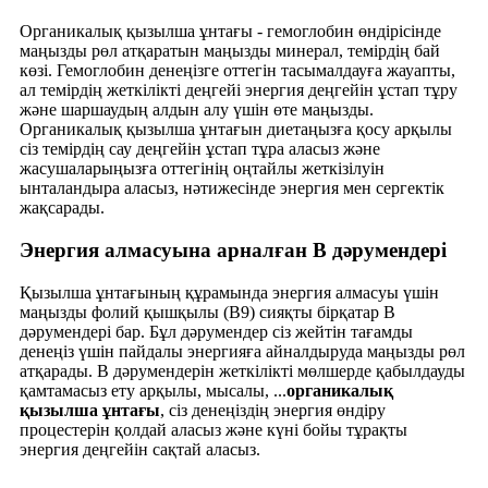
Органикалық қызылша ұнтағы - гемоглобин өндірісінде
маңызды рөл атқаратын маңызды минерал, темірдің бай
көзі. Гемоглобин денеңізге оттегін тасымалдауға жауапты,
ал темірдің жеткілікті деңгейі энергия деңгейін ұстап тұру
және шаршаудың алдын алу үшін өте маңызды.
Органикалық қызылша ұнтағын диетаңызға қосу арқылы
сіз темірдің сау деңгейін ұстап тұра аласыз және
жасушаларыңызға оттегінің оңтайлы жеткізілуін
ынталандыра аласыз, нәтижесінде энергия мен сергектік
жақсарады.
Энергия алмасуына арналған В дәрумендері
Қызылша ұнтағының құрамында энергия алмасуы үшін
маңызды фолий қышқылы (B9) сияқты бірқатар В
дәрумендері бар. Бұл дәрумендер сіз жейтін тағамды
денеңіз үшін пайдалы энергияға айналдыруда маңызды рөл
атқарады. В дәрумендерін жеткілікті мөлшерде қабылдауды
қамтамасыз ету арқылы, мысалы, ...
органикалық
қызылша ұнтағы
, сіз денеңіздің энергия өндіру
процестерін қолдай аласыз және күні бойы тұрақты
энергия деңгейін сақтай аласыз.