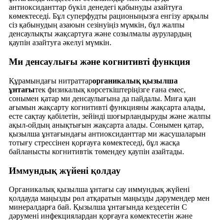
антиоксиданттар бүкіл денедегі қабынуды азайтуға
көмектеседі. Бұл суперфудты рационыңызға енгізу арқылы
сіз қабынудың азаюын сезінуіңіз мүмкін, бұл жалпы
денсаулықты жақсартуға және созылмалы аурулардың
қаупін азайтуға әкелуі мүмкін.
Ми денсаулығы және когнитивті функция
Құрамындағы нитраттар
органикалық қызылша
ұнтағы
тек физикалық көрсеткіштеріңізге ғана емес,
сонымен қатар ми денсаулығына да пайдалы. Миға қан
ағымын жақсарту когнитивті функцияны жақсарта алады,
есте сақтау қабілетін, зейінді шоғырландыруды және жалпы
ақыл-ойдың анықтығын жақсарта алады. Сонымен қатар,
қызылша ұнтағындағы антиоксиданттар ми жасушаларын
тотығу стрессінен қорғауға көмектеседі, бұл жасқа
байланысты когнитивтік төмендеу қаупін азайтады.
Иммундық жүйені қолдау
Органикалық қызылша ұнтағы сау иммундық жүйені
қолдауда маңызды рөл атқаратын маңызды дәрумендер мен
минералдарға бай. Қызылша ұнтағында кездесетін С
дәрумені инфекциялардан қорғауға көмектесетін және