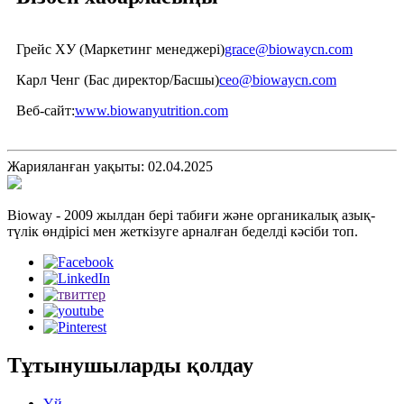
Грейс ХУ (Маркетинг менеджері)
grace@biowaycn.com
Карл Ченг (Бас директор/Басшы)
ceo@biowaycn.com
Веб-сайт:
www.biowanyutrition.com
Жарияланған уақыты: 02.04.2025
Bioway - 2009 жылдан бері табиғи және органикалық азық-
түлік өндірісі мен жеткізуге арналған беделді кәсіби топ.
Тұтынушыларды қолдау
Үй