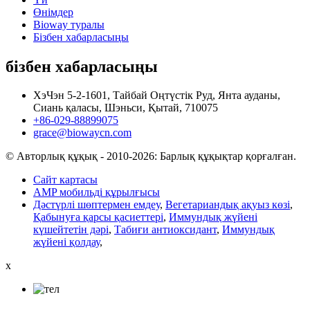
Өнімдер
Bioway туралы
Бізбен хабарласыңы
бізбен хабарласыңы
ХэЧэн 5-2-1601, Тайбай Оңтүстік Руд, Янта ауданы,
Сиань қаласы, Шэньси, Қытай, 710075
+86-029-88899075
grace@biowaycn.com
© Авторлық құқық - 2010-2026: Барлық құқықтар қорғалған.
Сайт картасы
AMP мобильді құрылғысы
Дәстүрлі шөптермен емдеу
,
Вегетариандық ақуыз көзі
,
Қабынуға қарсы қасиеттері
,
Иммундық жүйені
күшейтетін дәрі
,
Табиғи антиоксидант
,
Иммундық
жүйені қолдау
,
x