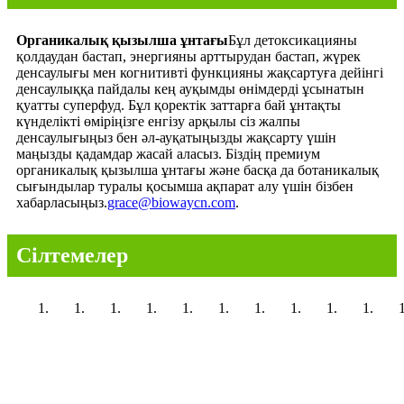
Органикалық қызылша ұнтағы
Бұл детоксикацияны
қолдаудан бастап, энергияны арттырудан бастап, жүрек
денсаулығы мен когнитивті функцияны жақсартуға дейінгі
денсаулыққа пайдалы кең ауқымды өнімдерді ұсынатын
қуатты суперфуд. Бұл қоректік заттарға бай ұнтақты
күнделікті өміріңізге енгізу арқылы сіз жалпы
денсаулығыңыз бен әл-ауқатыңызды жақсарту үшін
маңызды қадамдар жасай аласыз. Біздің премиум
органикалық қызылша ұнтағы және басқа да ботаникалық
сығындылар туралы қосымша ақпарат алу үшін бізбен
хабарласыңыз.
grace@biowaycn.com
.
Сілтемелер