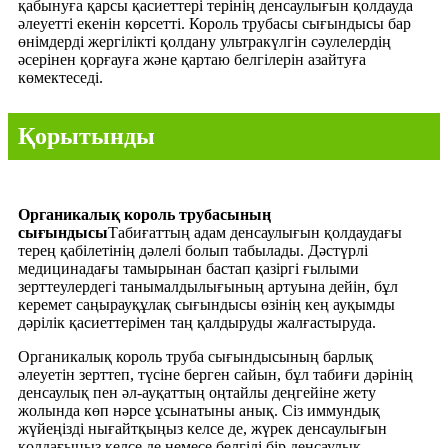
қабынуға қарсы қасиеттері терінің денсаулығын қолдауда
әлеуетті екенін көрсетті. Король трубасы сығындысы бар
өнімдерді жергілікті қолдану ультракүлгін сәулелердің
әсерінен қорғауға және қартаю белгілерін азайтуға
көмектеседі.
Қорытынды
Органикалық король трубасының
сығындысы
Табиғаттың адам денсаулығын қолдаудағы
терең қабілетінің дәлелі болып табылады. Дәстүрлі
медицинадағы тамырынан бастап қазіргі ғылыми
зерттеулердегі танымалдылығының артуына дейін, бұл
керемет саңырауқұлақ сығындысы өзінің кең ауқымды
дәрілік қасиеттерімен таң қалдыруды жалғастыруда.
Органикалық король труба сығындысының барлық
әлеуетін зерттеп, түсіне берген сайын, бұл табиғи дәрінің
денсаулық пен әл-ауқаттың оңтайлы деңгейіне жету
жолында көп нәрсе ұсынатыны анық. Сіз иммундық
жүйеңізді нығайтқыңыз келсе де, жүрек денсаулығын
қолдағыңыз келсе де немесе белгілі бір денсаулық