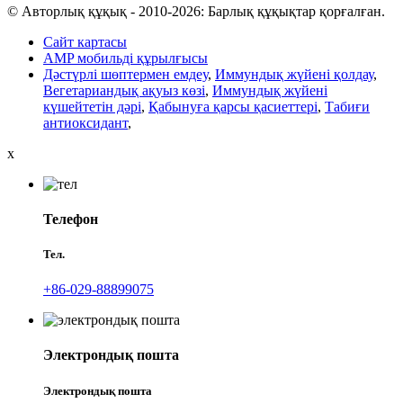
© Авторлық құқық - 2010-2026: Барлық құқықтар қорғалған.
Сайт картасы
AMP мобильді құрылғысы
Дәстүрлі шөптермен емдеу
,
Иммундық жүйені қолдау
,
Вегетариандық ақуыз көзі
,
Иммундық жүйені
күшейтетін дәрі
,
Қабынуға қарсы қасиеттері
,
Табиғи
антиоксидант
,
x
Телефон
Тел.
+86-029-88899075
Электрондық пошта
Электрондық пошта