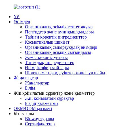
Үй
Өнімдер
Органикалық өсімдік тектес ақуыз
Пептидтер және аминқышқылдары
Табиғи қоректік ингредиенттер
Косметикалық шикізат
Органикалық саңырауқұлақ өнімдері
Органикалық өсімдік сығындысы
Жеміс-көкөніс ұнтағы
Тағамдық ингредиенттер
Өсімдік эфир майлары
Шөптер мен дәмдеуіштер және гүл шайы
Жаңалықтар
Жаңалықтар
Білім
Жиі қойылатын сұрақтар және қызметтер
Жиі қойылатын сұрақтар
Біздің қызметіміз
OEM/ODM қызметі
Біз туралы
Bioway туралы
Сертификаттар