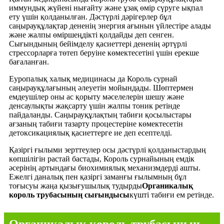
иммундық жүйені нығайту және ұзақ өмір сүруге ықпал
ету үшін қолданылған. Дәстүрлі дәрігерлер бұл
саңырауқұлақтар дененің энергия ағынын үйлестіре алады
және жалпы өміршеңдікті қолдайды деп сенген.
Сығындының бейімделу қасиеттері дененің әртүрлі
стрессорларға төтеп беруіне көмектесетіні үшін ерекше
бағаланған.
Еуропалық халық медицинасы да Король сурнай
саңырауқұлағының әлеуетін мойындады. Шөптермен
емдеушілер оны ас қорыту мәселелерін шешу және
денсаулықты жақсарту үшін жалпы тоник ретінде
пайдаланды. Саңырауқұлақтың табиғи қосылыстары
ағзаның табиғи тазарту процестеріне көмектесетін
детоксикациялық қасиеттерге ие деп есептелді.
Қазіргі ғылыми зерттеулер осы дәстүрлі қолданыстардың
көпшілігін растай бастады, Король сурнайының емдік
әсерінің артындағы биохимиялық механизмдерді ашты.
Ежелгі даналық пен қазіргі заманғы ғылымның бұл
тоғысуы жаңа қызығушылық тудырды
Органикалық
король трубасының сығындысы
күшті табиғи ем ретінде.
Органикалық король трубасының