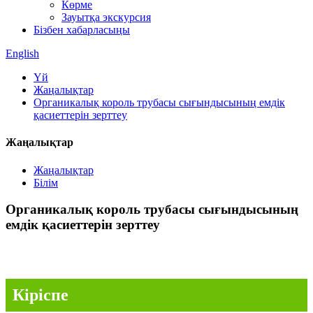
Көрме
Зауытқа экскурсия
Бізбен хабарласыңы
English
Үй
Жаңалықтар
Органикалық король трубасы сығындысының емдік
қасиеттерін зерттеу
Жаңалықтар
Жаңалықтар
Білім
Органикалық король трубасы сығындысының
емдік қасиеттерін зерттеу
I. Кіріспе
Кіріспе