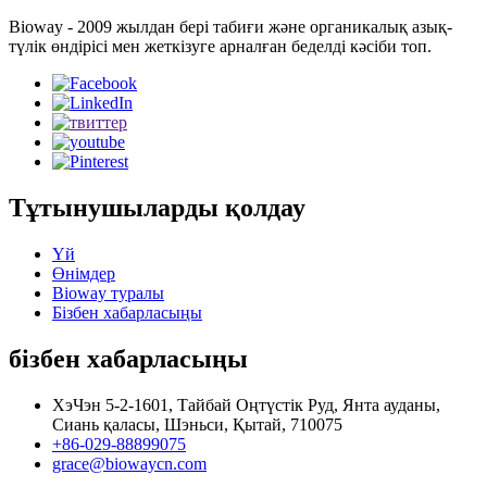
Bioway - 2009 жылдан бері табиғи және органикалық азық-
түлік өндірісі мен жеткізуге арналған беделді кәсіби топ.
Тұтынушыларды қолдау
Үй
Өнімдер
Bioway туралы
Бізбен хабарласыңы
бізбен хабарласыңы
ХэЧэн 5-2-1601, Тайбай Оңтүстік Руд, Янта ауданы,
Сиань қаласы, Шэньси, Қытай, 710075
+86-029-88899075
grace@biowaycn.com