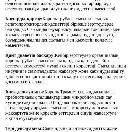
белсенділігін ынталандыратын қосылыстар бар, бұл
остеопороздың алдын алуға және емдеуге көмектеседі.
Бауырды қорғау:
Король трубасы сығындысының
гепатопротекторлық қасиеттері бірнеше зерттеулерде
байқалды. Сығынды бауыр жасушаларын токсиндер мен
тотығу стрессінен туындаған зақымданудан қорғауға,
бауырдың жалпы денсаулығы мен қызметін қолдауға
көмектеседі.
Қант диабетін басқару:
Кейбір зерттеулер органикалық
король трубасы сығындысы қандағы қант деңгейін
реттеуге көмектесуі мүмкін екенін көрсетеді. Сығындының
инсулинге сезімталдықты жақсарту және қабынуды азайту
қабілеті оны қант диабетін басқару стратегияларына құнды
қосымша ете алады.
Ішек денсаулығы:
Король Трампет сығындысындағы
пребиотикалық талшықтар ішек микробиомасын сау
күйінде сақтай алады. Пайдалы бактериялардың өсуін
ынталандыру арқылы сығынды ас қорыту денсаулығын
жақсартуға және қоректік заттардың сіңуін жақсартуға
ықпал етуі мүмкін.
Тері денсаулығы:
Сығындының антиоксидантты және