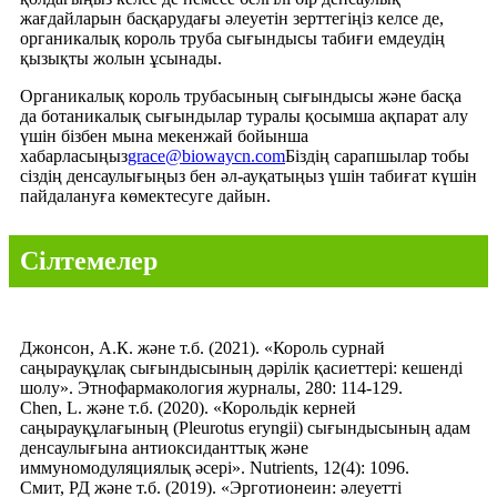
жағдайларын басқарудағы әлеуетін зерттегіңіз келсе де,
органикалық король труба сығындысы табиғи емдеудің
қызықты жолын ұсынады.
Органикалық король трубасының сығындысы және басқа
да ботаникалық сығындылар туралы қосымша ақпарат алу
үшін бізбен мына мекенжай бойынша
хабарласыңыз
grace@biowaycn.com
Біздің сарапшылар тобы
сіздің денсаулығыңыз бен әл-ауқатыңыз үшін табиғат күшін
пайдалануға көмектесуге дайын.
Сілтемелер
Джонсон, А.К. және т.б. (2021). «Король сурнай
саңырауқұлақ сығындысының дәрілік қасиеттері: кешенді
шолу». Этнофармакология журналы, 280: 114-129.
Chen, L. және т.б. (2020). «Корольдік керней
саңырауқұлағының (Pleurotus eryngii) сығындысының адам
денсаулығына антиоксиданттық және
иммуномодуляциялық әсері». Nutrients, 12(4): 1096.
Смит, РД және т.б. (2019). «Эрготионеин: әлеуетті