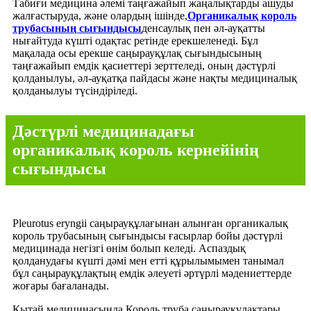
Табиғи медицина әлемі таңғажайып жаңалықтарды ашуды
жалғастыруда, және олардың ішінде,
Органикалық король
трубасының сығындысы
денсаулық пен әл-ауқатты
нығайтуда күшті одақтас ретінде ерекшеленеді. Бұл
мақалада осы ерекше саңырауқұлақ сығындысының
таңғажайып емдік қасиеттері зерттеледі, оның дәстүрлі
қолданылуы, әл-ауқатқа пайдасы және нақты медициналық
қолданылуы түсіндіріледі.
Дәстүрлі медицинадағы
органикалық король кернейінің
сығындысы
Pleurotus eryngii саңырауқұлағынан алынған органикалық
король трубасының сығындысы ғасырлар бойы дәстүрлі
медицинада негізгі өнім болып келеді. Аспаздық
қолданудағы күшті дәмі мен етті құрылымымен танымал
бұл саңырауқұлақтың емдік әлеуеті әртүрлі мәдениеттерде
жоғары бағаланады.
Қытай медицинасында Король труба саңырауқұлақтары