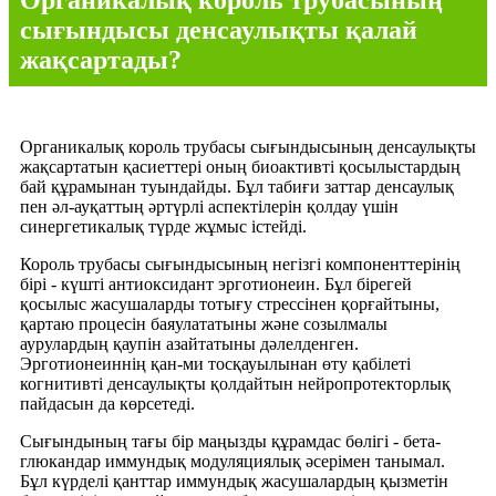
сығындысы денсаулықты қалай
жақсартады?
Органикалық король трубасы сығындысының денсаулықты
жақсартатын қасиеттері оның биоактивті қосылыстардың
бай құрамынан туындайды. Бұл табиғи заттар денсаулық
пен әл-ауқаттың әртүрлі аспектілерін қолдау үшін
синергетикалық түрде жұмыс істейді.
Король трубасы сығындысының негізгі компоненттерінің
бірі - күшті антиоксидант эрготионеин. Бұл бірегей
қосылыс жасушаларды тотығу стрессінен қорғайтыны,
қартаю процесін баяулататыны және созылмалы
аурулардың қаупін азайтатыны дәлелденген.
Эрготионеиннің қан-ми тосқауылынан өту қабілеті
когнитивті денсаулықты қолдайтын нейропротекторлық
пайдасын да көрсетеді.
Сығындының тағы бір маңызды құрамдас бөлігі - бета-
глюкандар иммундық модуляциялық әсерімен танымал.
Бұл күрделі қанттар иммундық жасушалардың қызметін