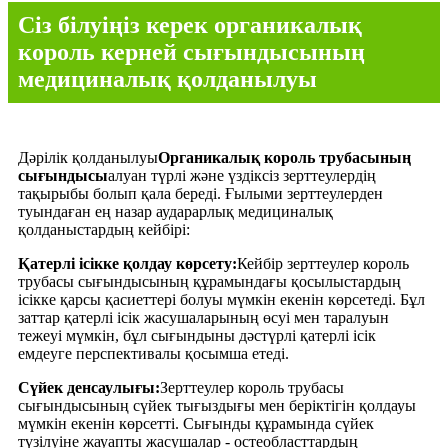
Сіз білуіңіз керек органикалық
король керней сығындысының
медициналық қолданылуы
Дәрілік қолданылуы
Органикалық король трубасының
сығындысы
алуан түрлі және үздіксіз зерттеулердің
тақырыбы болып қала береді. Ғылыми зерттеулерден
туындаған ең назар аударарлық медициналық
қолданыстардың кейбірі:
Қатерлі ісікке қолдау көрсету:
Кейбір зерттеулер король
трубасы сығындысының құрамындағы қосылыстардың
ісікке қарсы қасиеттері болуы мүмкін екенін көрсетеді. Бұл
заттар қатерлі ісік жасушаларының өсуі мен таралуын
тежеуі мүмкін, бұл сығындыны дәстүрлі қатерлі ісік
емдеуге перспективалы қосымша етеді.
Сүйек денсаулығы:
Зерттеулер король трубасы
сығындысының сүйек тығыздығы мен беріктігін қолдауы
мүмкін екенін көрсетті. Сығынды құрамында сүйек
түзілуіне жауапты жасушалар - остеобласттардың