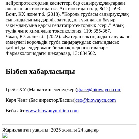
нейропротекторлық қасиеттері бар саңырауқұлақтардан
алынған антиоксидант». Антиоксиданттар, 8(12): 593.
Вонг, КХ және т.б. (2018). "Король трубасы саңырауқұлақ
сығындысының дәрілік заттардан туындаған бауыр
зақымдануына қарсы гепатопротекторлық әсері." Азық-
түлік және химиялық токсикология, 119: 355-367.
Чжан, Ю. және т.б. (2022). «Қатерлі ісіктің алдын алу және
емдеудегі корольдік труба саңырауқұлақ сығындысы:
қазіргі дәлелдер және болашақ перспективалар».
Фармакологиядағы шекаралар, 13: 834562.
Бізбен хабарласыңы
Грейс ХУ (Маркетинг менеджері)
grace@biowaycn.com
Карл Ченг (Бас директор/Басшы)
ceo@biowaycn.com
Веб-сайт:
www.biowanyutrition.com
Жарияланған уақыты: 2025 жылғы 24 қаңтар