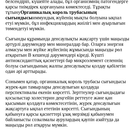
белсендіріп, күшейте алады, бұл организмнің патогендерге
қарсы тиімдірек қорғануына көмектеседі. Тұрақты
тұтыну
Органикалық король трубасының
сығындысы
иммундық жүйенің мықты болуына ықпал
етуі мүмкін, бұл инфекциялардың жиілігі мен ауырлығын
төмендетуі мүмкін.
Сығынды құрамында денсаулықты жақсарту үшін маңызды
әртүрлі дәрумендер мен минералдар бар. Оларға энергия
алмасуы мен жүйке жүйесінің жұмысында маңызды рөл
атқаратын В кешенді дәрумендері кіреді. Күшті
антиоксиданттық қасиеттері бар микроэлемент селеннің
болуы сығындының жалпы денсаулықты қолдау қабілетін
одан әрі арттырады.
Сонымен қатар, органикалық король трубасы сығындысы
жүрек-қан тамырлары денсаулығын қолдауда
перспективалы екенін көрсетті. Зерттеулер сығындыдағы
қосылыстар холестерин деңгейін реттеуге және қан
қысымын қолдауға көмектесетінін, жүрек денсаулығын
жақсартуға ықпал ететінін көрсетті. Сығындының
қабынуға қарсы қасиеттері ұзақ мерзімді қабынумен
байланысты созылмалы аурулардың қаупін азайтуда да
маңызды рөл атқаруы мүмкін.